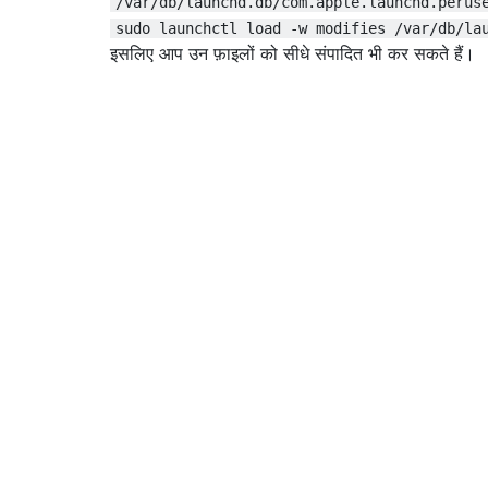
/var/db/launchd.db/com.apple.launchd.perus
sudo launchctl load -w modifies /var/db/la
इसलिए आप उन फ़ाइलों को सीधे संपादित भी कर सकते हैं।