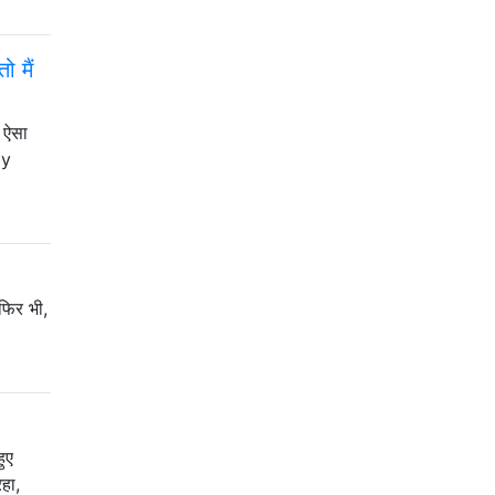
 मैं
 ऐसा
ay
 फिर भी,
ुए
हा,