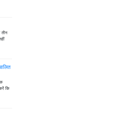
ब तीन
हीं
वचालित
एक
रें कि