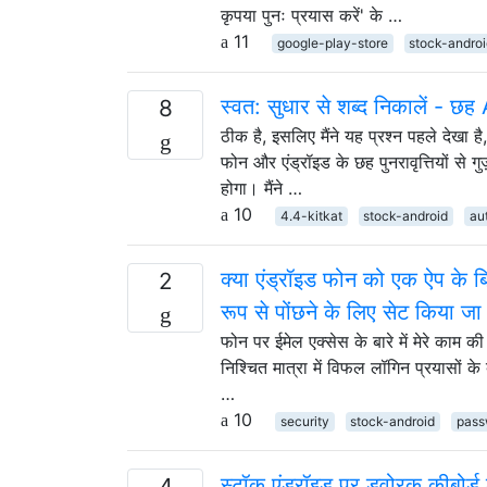
कृपया पुनः प्रयास करें' के …
11
google-play-store
stock-andro
स्वत: सुधार से शब्द निकालें - छ
8
ठीक है, इसलिए मैंने यह प्रश्न पहले देखा 
फोन और एंड्रॉइड के छह पुनरावृत्तियों से ग
होगा। मैंने …
10
4.4-kitkat
stock-android
au
क्या एंड्रॉइड फोन को एक ऐप के ब
2
रूप से पोंछने के लिए सेट किया ज
फोन पर ईमेल एक्सेस के बारे में मेरे का
निश्चित मात्रा में विफल लॉगिन प्रयासों 
…
10
security
stock-android
pass
स्टॉक एंड्रॉइड पर ड्वोरक कीबोर्
4