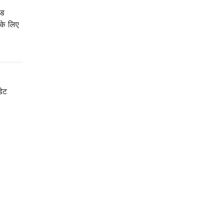
इड
 के लिए
डेट