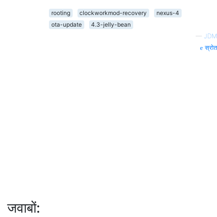
rooting
clockworkmod-recovery
nexus-4
ota-update
4.3-jelly-bean
—
JDM
स्रोत
जवाबों: