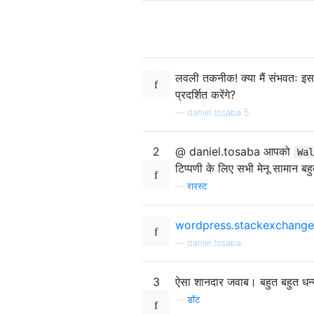
लवली तकनीक! क्या मैं संभवतः इस बा
प्रदर्शित करेंगे?
—
daniel.tosaba 5
2
@ daniel.tosaba आपको
Wal
टिप्पणी के लिए सभी मेनू सामान बहुत 
—
रारस्ट
wordpress.stackexchange
—
daniel.tosaba
3
ऐसा शानदार जवाब। बहुत बहुत धन्य
—
डॉट