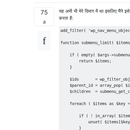
यह अभी भी मेरे दिमाग में था इसलिए मैंने
75
करता है:
add_filter
(
'wp_nav_menu_objec
function
 submenu_limit
(
 $items
if
(
 empty
(
 $args
->
submenu
return
 $items
;
}
    $ids       
=
 wp_filter_obj
    $parent_id 
=
 array_pop
(
 $i
    $children  
=
 submenu_get_c
foreach
(
 $items 
as
 $key 
=
if
(
!
 in_array
(
 $item
            unset
(
 $items
[
$key
}