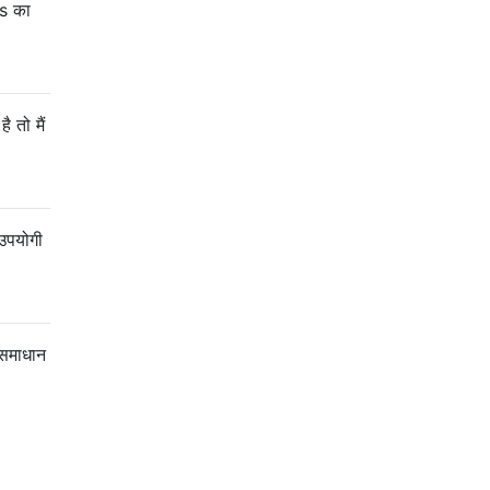
s का
 तो मैं
 उपयोगी
 समाधान