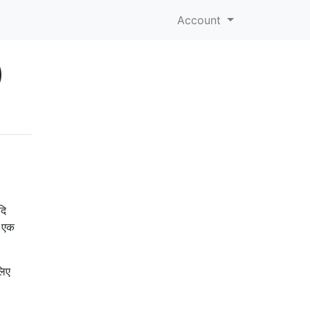
Account
)
दि
ी एक
लिए