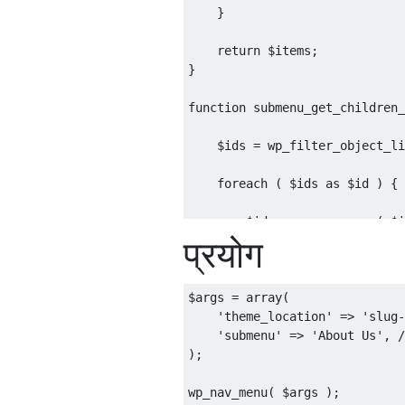
}
return
 $items
;
}
function
 submenu_get_children_
    $ids 
=
 wp_filter_object_li
foreach
(
 $ids 
as
 $id 
)
{
        $ids 
=
 array_merge
(
 $i
प्रयोग
}
return
 $ids
;
}
$args 
=
 array
(
'theme_location'
=>
'slug-
'submenu'
=>
'About Us'
,
/
);
wp_nav_menu
(
 $args 
);