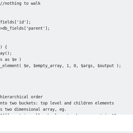
//nothing to walk
fields
[
'id'
];
>
db_fields
[
'parent'
];
)
{
ay
();
s 
as
 $e 
)
_element
(
 $e
,
 $empty_array
,
1
,
0
,
 $args
,
 $output 
);
hierarchical order

nto two buckets: top level and children elements

s two dimensional array, eg.

0][] contains all sub-elements whose parent is 10.

array
();