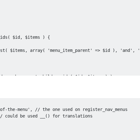
ids
(
 $id
,
 $items 
)
{
st
(
 $items
,
 array
(
'menu_item_parent'
=>
 $id 
),
'and'
,
'
ds
,
 submenu_get_children_ids
(
 $id
,
 $items 
)
);
of-the-menu'
,
// the one used on register_nav_menus
/ could be used __() for translations