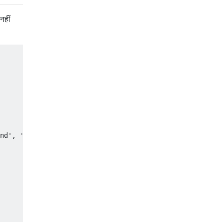
नहीं
nd'
,
'ID'
);