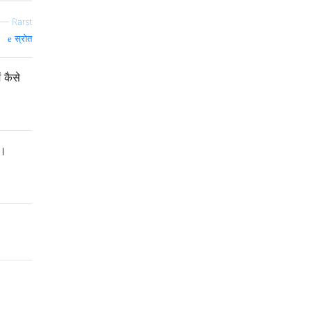
—
Rarst
स्रोत
 कैसे
 ।