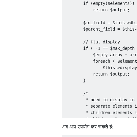
if
(
empty
(
$elements
))
return
 $output
;
        $id_field 
=
 $this
->
db_
        $parent_field 
=
 $this
-
// flat display
if
(
-
1
==
 $max_depth 
            $empty_array 
=
 arr
foreach
(
 $element
                $this
->
display
return
 $output
;
}
/*

         * need to display in 
         * separate elements i
         * children_elements i
         * children_elements[1
         */
अब आप उपयोग कर सकते हैं:
        $top_level_elements 
=
 