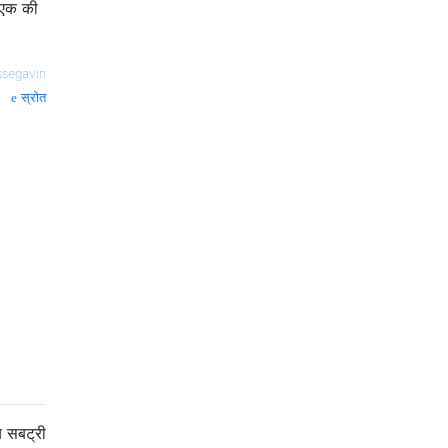
ं एक की
ssegavin
स्रोत
य सबट्री