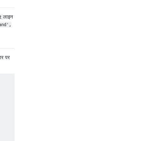
लाइन
t
and',
ार पर