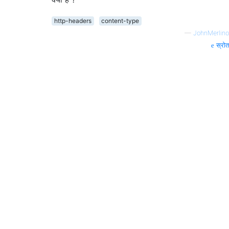
http-headers
content-type
—
JohnMerlino
स्रोत