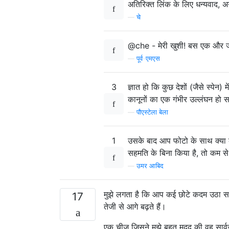
अतिरिक्त लिंक के लिए धन्यवाद, अगर 
—
चे
@che - मेरी खुशी! बस एक और ज
—
पूर्व-एमएस
3
ज्ञात हो कि कुछ देशों (जैसे स्पेन
कानूनों का एक गंभीर उल्लंघन हो 
—
पौएस्टेला बेला
1
उसके बाद आप फोटो के साथ क्या कर
सहमति के बिना किया है, तो कम से क
—
उमर आबिद
मुझे लगता है कि आप कई छोटे कदम उठा सकते
17
तेजी से आगे बढ़ते हैं।
एक चीज जिसने मुझे बहुत मदद की वह सार्वजन