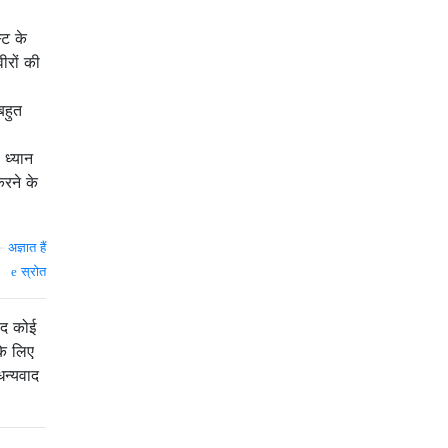
्ट के
ीरों की
बहुत
 ध्यान
रने के
—
अज्ञात हैं
स्रोत
यद कोई
के लिए
धन्यवाद