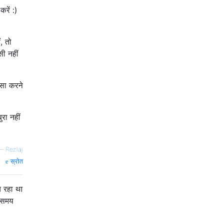
रें :)
, तो
ी नहीं
सा करने
रा नहीं
—
Rezlaj
स्रोत
च रहा था
स समय