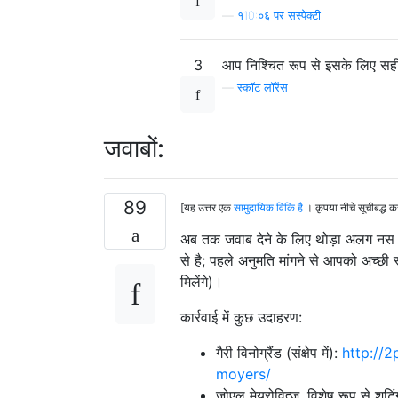
—
१10:०६ पर सस्पेक्टी
3
आप निश्चित रूप से इसके लिए सही ले
—
स्कॉट लॉरेंस
जवाबों:
89
[यह उत्तर एक
सामुदायिक विकि है
। कृपया नीचे सूचीबद्ध 
अब तक जवाब देने के लिए थोड़ा अलग नस म
से है; पहले अनुमति मांगने से आपको अच्छी
मिलेंगे)।
कार्रवाई में कुछ उदाहरण:
गैरी विनोग्रैंड (संक्षेप में):
http://2
moyers/
जोएल मेयरोवित्ज़, विशेष रूप से शूटिं