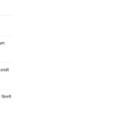
क्षण
े उनकी
।
से कितनी