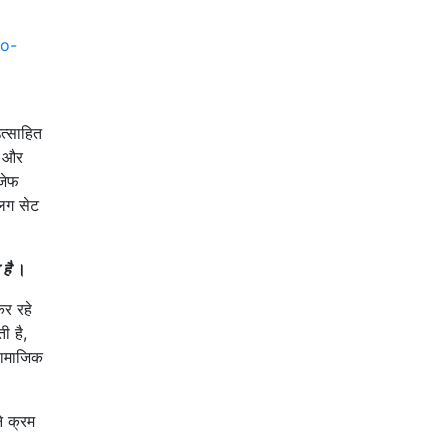
eo-
उत्साहित
ं, और
 जेफ
लग सेट
है
।
कर रहे
ी है,
सामाजिक
े क्रम