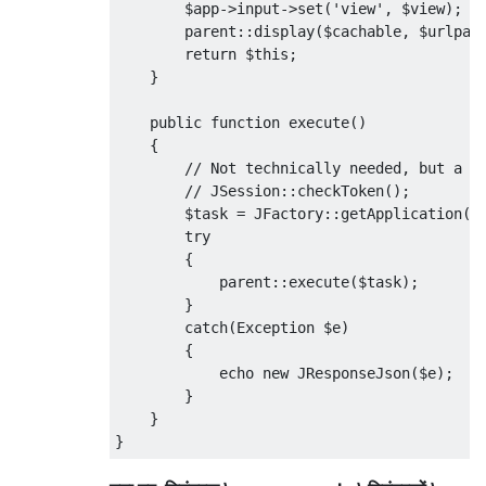
        $app->input->set('view', $view);

        parent::display($cachable, $urlpara
        return $this;

    }

    public function execute()

    {

        // Not technically needed, but a DA
        // JSession::checkToken();

        $task = JFactory::getApplication()-
        try

        {

            parent::execute($task);

        }

        catch(Exception $e)

        {

            echo new JResponseJson($e);

        }

    }
