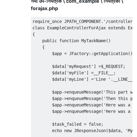
नया उप-नियंत्रक \ com_example \ नियंत्रकों \
forajax.php
require_once JPATH_COMPONENT.'/controller.p
class ExampleControllerForAjax extends Exam
{

    public function MyTaskName()

    {

        $app = JFactory::getApplication();

        $data['myRequest'] =$_REQUEST;

        $data['myFile'] =__FILE__;

        $data['myLine'] ='Line '.__LINE__;

        $app->enqueueMessage('This part was
        $app->enqueueMessage('Then this par
        $app->enqueueMessage('Here was a sm
        $app->enqueueMessage('Here was a bi
        $task_failed = false;

        echo new JResponseJson($data, 'My m