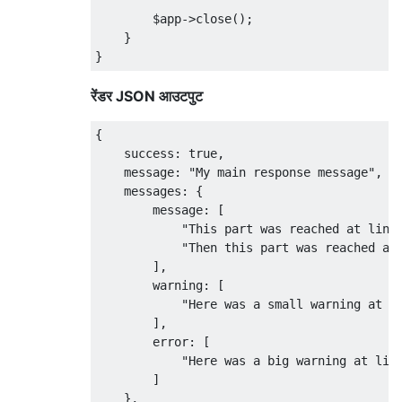
        $app->close();

    }

रेंडर JSON आउटपुट
{

    success: true,

    message: "My main response message",

    messages: {

        message: [

            "This part was reached at line 
            "Then this part was reached at 
        ],

        warning: [

            "Here was a small warning at li
        ],

        error: [

            "Here was a big warning at line
        ]

    },
