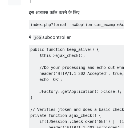
।
इस अजाक्स कॉल करने के लिए
में
subcontroller
job
public function keep_alive() {

    $this->ajax_check();

    //Do your processing and echo out whate
    header('HTTP/1.1 202 Accepted', true, 2
    echo 'OK';

    JFactory::getApplication()->close();

}

// Verifies jtoken and does a basic check t
private function ajax_check() {

    if(!JSession::checkToken('GET') || !iss
        header('HTTP/1.1 403 Forbidden', tr