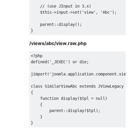
    // (use JInput in 3.x)

    $this->input->set('view', 'Abc');

    parent::display();

/views/abc/view.raw.php
<?php

defined('_JEXEC') or die;

jimport('joomla.application.component.view'
class SimilarViewAbc extends JViewLegacy

{

    function display($tpl = null)

    {

        parent::display($tpl);

    }
