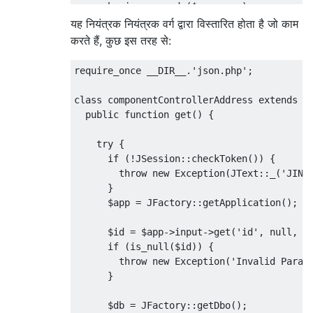
    echo json_encode($response);

    jexit();

यह नियंत्रक नियंत्रक वर्ग द्वारा विस्तारित होता है जो काम
  }

करते हैं, कुछ इस तरह से:
require_once __DIR__.'json.php';

class componentControllerAddress extends it
  public function get() {

    try {

      if (!JSession::checkToken()) {

        throw new Exception(JText::_('JINVA
      }

      $app = JFactory::getApplication();

      $id = $app->input->get('id', null, 'u
      if (is_null($id)) {

        throw new Exception('Invalid Parame
      }

      $db = JFactory::getDbo();
