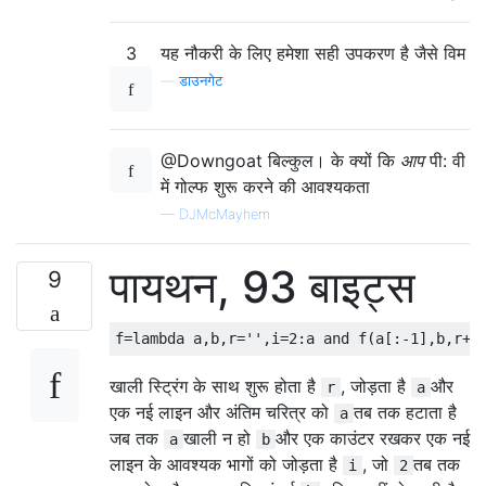
3
यह नौकरी के लिए हमेशा सही उपकरण है जैसे विम
—
डाउनगेट
@Downgoat बिल्कुल। के क्यों कि
आप
पी: वी
में गोल्फ शुरू करने की आवश्यकता
—
DJMcMayhem
पायथन, 93 बाइट्स
9
f
=
lambda
 a
,
b
,
r
=
''
,
i
=
2
:
a 
and
 f
(
a
[:-
1
],
b
,
r
+
a
खाली स्ट्रिंग के साथ शुरू होता है
, जोड़ता है
और
r
a
एक नई लाइन और अंतिम चरित्र को
तब तक हटाता है
a
जब तक
खाली न हो
और एक काउंटर रखकर एक नई
a
b
लाइन के आवश्यक भागों को जोड़ता है
, जो
तब तक
i
2