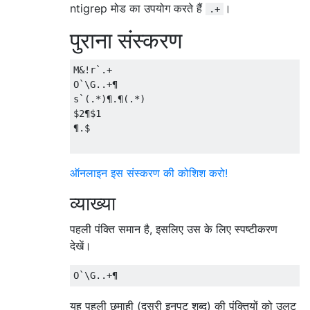
ntigrep मोड का उपयोग करते हैं
।
.+
पुराना संस्करण
M&!r`.+

O`\G..+¶

s`(.*)¶.¶(.*)

$2¶$1

¶.$

ऑनलाइन इस संस्करण की कोशिश करो!
व्याख्या
पहली पंक्ति समान है, इसलिए उस के लिए स्पष्टीकरण
देखें।
यह पहली छमाही (दूसरी इनपुट शब्द) की पंक्तियों को उलट