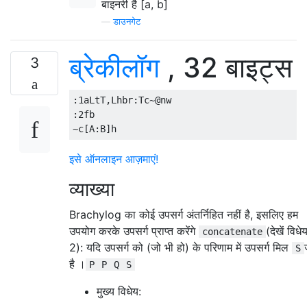
बाइनरी है [a, b]
—
डाउनगेट
ब्रेकीलॉग
, 32 बाइट्स
3
:1aLtT,Lhbr:Tc~@nw

:2fb

इसे ऑनलाइन आज़माएं!
व्याख्या
Brachylog का कोई उपसर्ग अंतर्निहित नहीं है, इसलिए हम
उपयोग करके उपसर्ग प्राप्त करेंगे
(देखें विधे
concatenate
2): यदि उपसर्ग को (जो भी हो) के परिणाम में उपसर्ग मिल
S
है ।
P
P
Q
S
मुख्य विधेय: