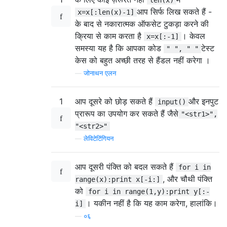
len(x)
आप सिर्फ लिख सकते हैं -
x=x[:len(x)-1]
के बाद से नकारात्मक ऑफसेट टुकड़ा करने की
क्रिया से काम करता है
। केवल
x=x[:-1]
समस्या यह है कि आपका कोड
टेस्ट
" ", " "
केस को बहुत अच्छी तरह से हैंडल नहीं करेगा ।
—
जोनाथन एलन
1
आप दूसरे को छोड़ सकते हैं
और इनपुट
input()
प्रारूप का उपयोग कर सकते हैं जैसे
"<str1>",
"<str2>"
—
लेविटेटिंगियन
आप दूसरी पंक्ति को बदल सकते हैं
for i in
, और चौथी पंक्ति
range(x):print x[-i:]
को
for i in range(1,y):print y[:-
। यकीन नहीं है कि यह काम करेगा, हालांकि।
i]
—
०६