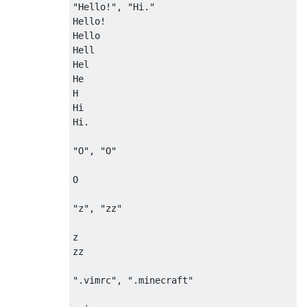
"Hello!", "Hi."

Hello!

Hello

Hell

Hel

He

H

Hi

Hi.

"O", "O"

O

"z", "zz"

z

zz

".vimrc", ".minecraft"
