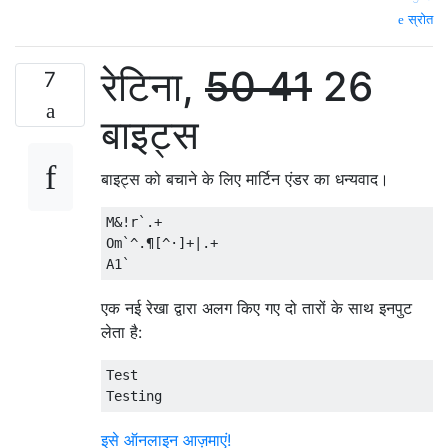
स्रोत
रेटिना,
50
41
26
7
बाइट्स
बाइट्स को बचाने के लिए मार्टिन एंडर का धन्यवाद।
M&!r`.+

Om`^.¶[^·]+|.+

एक नई रेखा द्वारा अलग किए गए दो तारों के साथ इनपुट
लेता है:
Test

इसे ऑनलाइन आज़माएं!