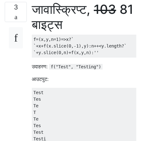
जावास्क्रिप्ट,
103
81
3
बाइट्स
f=(x,y,n=1)=>x?`

`+x+f(x.slice(0,-1),y):n++<y.length?`

उदाहरण:
f("Test", "Testing")
आउटपुट:
Test

Tes

Te

T

Te

Tes

Test

Testi
