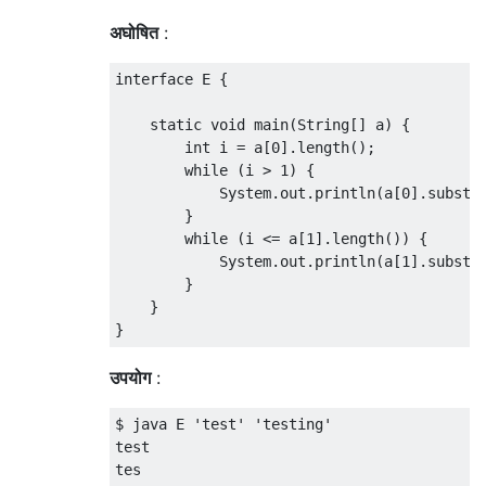
अघोषित
:
interface E {

    static void main(String[] a) {

        int i = a[0].length();

        while (i > 1) {

            System.out.println(a[0].substri
        }

        while (i <= a[1].length()) {

            System.out.println(a[1].substri
        }

    }

उपयोग
:
$ java E 'test' 'testing'

test

tes
