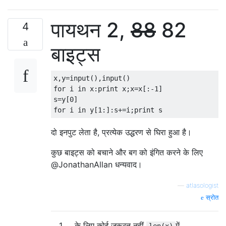
पायथन 2,
88
82
4
बाइट्स
x,y=input(),input()

for i in x:print x;x=x[:-1]

s=y[0]

दो इनपुट लेता है, प्रत्येक उद्धरण से घिरा हुआ है।
कुछ बाइट्स को बचाने और बग को इंगित करने के लिए
@JonathanAllan धन्यवाद।
—
atlasologist
स्रोत
1
के लिए कोई ज़रूरत नहीं
में