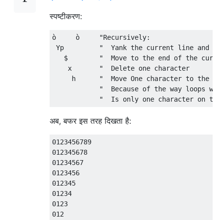
स्पष्टीकरण:
ò     ò     "Recursively:

 Yp         "  Yank the current line and pa
   $        "  Move to the end of the curre
    x       "  Delete one character

     h      "  Move One character to the ri
            "  Because of the way loops wor
अब, बफर इस तरह दिखता है:
0123456789

012345678

01234567

0123456

012345

01234

0123

012
