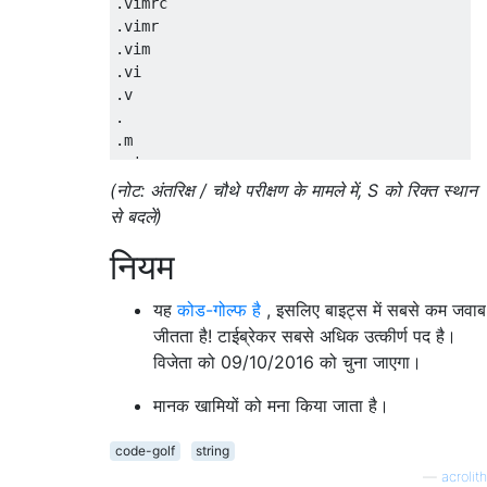
.vimrc

.vimr

.vim

.vi

.v

.

.m

.mi

.min

(नोट: अंतरिक्ष / चौथे परीक्षण के मामले में, S को रिक्त स्थान
.mine

से बदलें)
.minec

नियम
.minecr

.minecra

.minecraf

यह
कोड-गोल्फ है
, इसलिए बाइट्स में सबसे कम जवाब
.minecraft

जीतता है! टाईब्रेकर सबसे अधिक उत्कीर्ण पद है।
विजेता को 09/10/2016 को चुना जाएगा।
"     ", "   "

मानक खामियों को मना किया जाता है।
SSSSS

SSSS

code-golf
string
SSS

—
acrolith
SS
