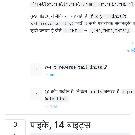
["Hello","Hell","Hel","He","H","Hi","Hi!"]
कुछ पॉइंटफ्री मैजिक। यह वही है
f x y = (init(t
जहाँ
सभी प्रारंभिक सबस्ट्रिंग 
x))++reverse (t y)
t
सूची बनाता है जैसे
->
।
t "HI!"
["H","HI","HI!"]
—
ni
स्र
हम्म
,?
t=reverse.tail.inits
—
बरगी
@ बर्गी: यकीन है, लेकिन
जरूरत है
inits
impor
।
Data.List
—
nimi
पाइके, 14 बाइट्स
3