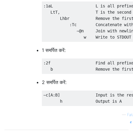
:1aL                  L is all prefixe
   LtT,               T is the second 
       Lhbr           Remove the first
           :Tc        Concatenate with
              ~@n     Join with newlin
1 समर्पित करें:
:2f                   Find all prefixe
2 समर्पित करें:
~c[A:B]               Input is the res
—
Fat