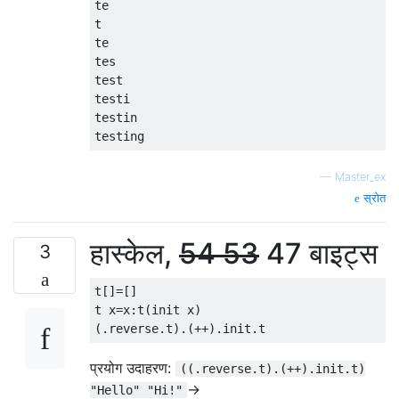
te

t

te

tes

test

testi

testin

—
Master_ex
स्रोत
हास्केल,
54
53
47 बाइट्स
3
t[]=[]

t x=x:t(init x)

प्रयोग उदाहरण:
((.reverse.t).(++).init.t)
->
"Hello" "Hi!"