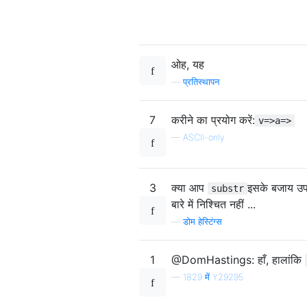
ओह, यह
—
प्रतिस्थापन
7
करीने का प्रयोग करें:
v=>a=>
—
ASCII-only
3
क्या आप
इसके बजाय उपय
substr
बारे में निश्चित नहीं ...
—
डोम हेस्टिंग्स
1
@DomHastings: हाँ, हालांकि
—
1829 में Y29295