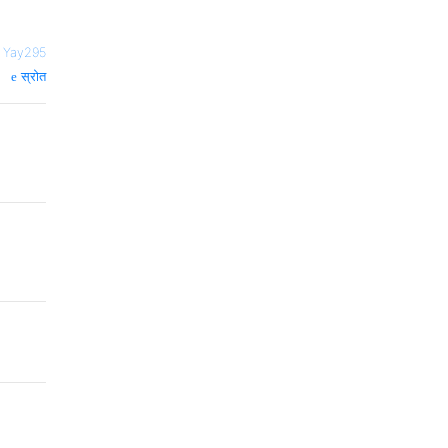
—
Yay295
स्रोत