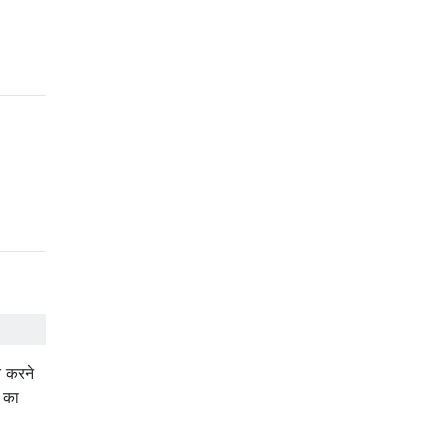
न करने
ह का