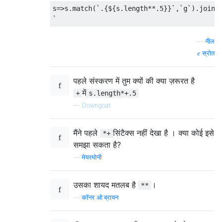
s=>s.match(`.{${s.length**.5}}`,`g`).join`

—
नील
स्रोत
पहले संस्करण में तुम क्यों की क्या ज़रूरत है
में
+
s.length*+.5
—
Downgoat
मैंने पहले
सिंटैक्स नहीं देखा है । क्या कोई इसे
*+
समझा सकता है?
—
मेयरमोनी
उसका शायद मतलब है
।
**
—
कॉनर ओ'ब्रायन