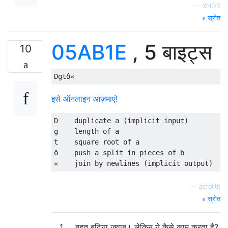
—
XNOR
स्रोत
05AB1E
, 5 बाइट्स
10
इसे ऑनलाइन आज़माएं!
D    duplicate a (implicit input)

g    length of a

t    square root of a

ô    push a split in pieces of b

—
acrolith
स्रोत
1
बहुत बढ़िया जवाब। लेकिन ये कैसे काम करता है?