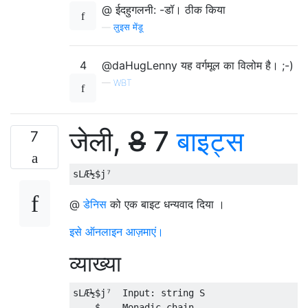
@ ईदहुगलनी: -डॉ। ठीक किया
—
लुइस मेंडू
4
@daHugLenny यह वर्गमूल का विलोम है। ;-)
—
WBT
जेली,
8
7
बाइट्स
7
@
डेनिस
को एक बाइट धन्यवाद दिया ।
इसे ऑनलाइन आज़माएं।
व्याख्या
sLÆ½$j⁷  Input: string S

    $    Monadic chain
