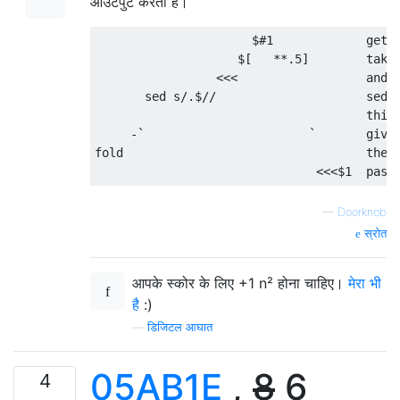
आउटपुट करता है।
                      $#1             get t
                    $[   **.5]        take 
                 <<<                  and p
       sed s/.$//                     sed, 
                                      this 
     -`                       `       give 
fold                                  the f
—
Doorknob
स्रोत
आपके स्कोर के लिए +1 n² होना चाहिए।
मेरा भी
है
:)
—
डिजिटल आघात
05AB1E
,
8
6
4