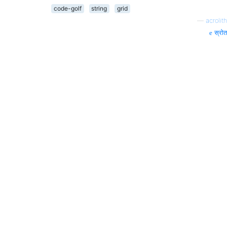
code-golf
string
grid
—
acrolith
स्रोत