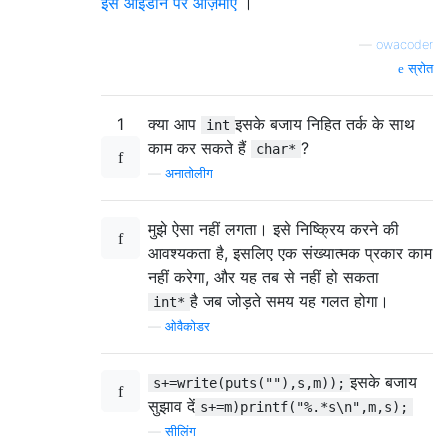
इसे आइडोन पर आज़माएं
।
—
owacoder
स्रोत
1
क्या आप
इसके बजाय निहित तर्क के साथ
int
काम कर सकते हैं
?
char*
—
अनातोलीग
मुझे ऐसा नहीं लगता। इसे निष्क्रिय करने की
आवश्यकता है, इसलिए एक संख्यात्मक प्रकार काम
नहीं करेगा, और यह तब से नहीं हो सकता
है जब जोड़ते समय यह गलत होगा।
int*
—
ओवैकोडर
इसके बजाय
s+=write(puts(""),s,m));
सुझाव दें
s+=m)printf("%.*s\n",m,s);
—
सीलिंग