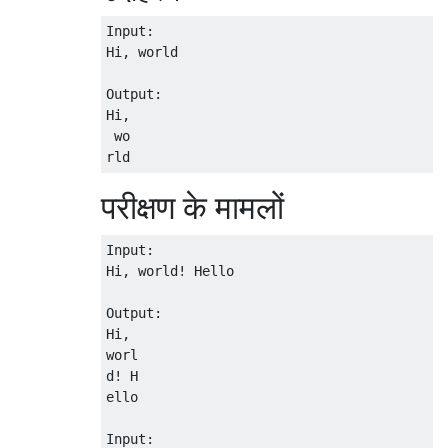
Input:

Hi, world

Output:

Hi,

 wo

परीक्षण के मामलों
Input:

Hi, world! Hello

Output:

Hi, 

worl

d! H

ello

Input:
