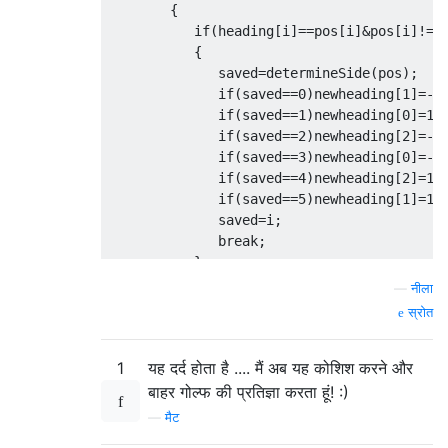
        {

           if(heading[i]==pos[i]&pos[i]!=0)
           {

              saved=determineSide(pos);

              if(saved==0)newheading[1]=-1;
              if(saved==1)newheading[0]=1;

              if(saved==2)newheading[2]=-1;
              if(saved==3)newheading[0]=-1;
              if(saved==4)newheading[2]=1;

              if(saved==5)newheading[1]=1;

              saved=i;

              break;

           }

        }

—
नीला
        i=0;

स्रोत
        for(int c:newheading)

        {

1
यह दर्द होता है .... मैं अब यह कोशिश करने और
           pos[i++]+=c;

        }

बाहर गोल्फ की प्रतिज्ञा करता हूं! :)
        if(saved<3)heading[saved]=0;

—
मैट
        out+=sides[determineSide(pos)];
