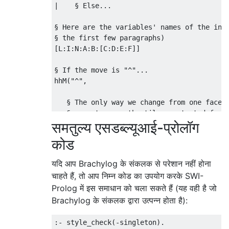
|    § Else...

§ Here are the variables' names of the inpu
§ the first few paragraphs)

[L:I:N:A:B:[C:D:E:F]]

§ If the move is "^"...

hhM("^",

   § The only way we change from one face t
   § same type as the tile we started from

समतुल्य एसडब्ल्यूआई-प्रोलॉग
   (NhI,      § If this is the case

    CwX,      § Then write the color of the
कोड
              § current color

    EY,       § The third color in the list
यदि आप Brachylog के संकलक से परेशान नहीं होना
    B:D:A:FZ  § The opposite color is now t
चाहते हैं, तो आप निम्न कोड का उपयोग करके SWI-
              § in the list) is the one we 
Prolog में इस समाधान को चला सकते हैं (यह वही है जो
    § If the tiles are not the same type, t
Brachylog के संकलक द्वारा उत्पन्न होता है):
    ; 

    AwX,         § Write the current color,
:- style_check(-singleton).
