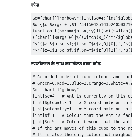
कोड
    brachylog_head(N, 1),

    O = 2222

    ;

$o
=[
char
[]]
"grbowy"
;[
int
]
$c
=
4
;[
int
]
$global
    1=1,

$u
={
$c
=
$args
[
0
];
$1
=
"3415042514352405032101
    brachylog_behead(N, V2),

function
 t
{
param
(
$o
,
$x
,
$y
)
if
(
$o
){
switch
(
$y
    brachylog_head(V2, 1),

([
char
[]]
$args
[
0
]|%{
switch
(
$_
){
'^'
{
$global
    O = 3223

"<"
{
$z
=&
$u $c $f
;
$f
,
$n
=
"$($z[0][0])"
,
"$($z
    ;

">"
{
$z
=&
$u $c $f
;
$f
,
$n
=
"$($z[0][2])"
,
"$($z
    1=1,

    O = 3322

स्पष्टीकरण के साथ कम गोल्फ वाला कोड
    )

    ;

# Recorded order of cube colours and their
    1=1,

# Green=0,Red=1,Blue=2,Orange=3,White=4,Ye
    N = 3322,

$o
=[
char
[]]
"grbowy"
    O = 2332

[
int
]
$c
=
4
# Ant is currently on this col
    ;

[
int
]
$global
:
x
=
1
# X coordinate on this 
    1=1,

[
int
]
$global
:
y
=
1
# Y coordinate on this 
    N = 3223,

[
int
]
$f
=
1
# Colour that the Ant is facin
    O = 2233

[
int
]
$n
=
5
# Colour beyond that the ant i
    ;

# If the ant moves of this cube to the nex
    1=1,

# It is also the only colour not neighbori