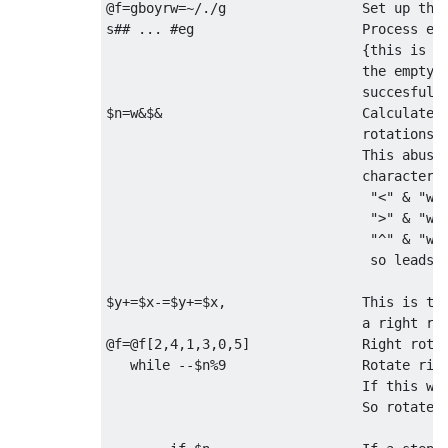
@f=gboyrw=~/./g                 Set up the 
s## ... #eg                     Process eac
                                {this is eq
                                the empty r
                                succesful r
$n=w&$&                         Calculate n
                                rotations+1
                                This abuses
                                characters:
                                 "<" & "w" 
                                 ">" & "w" 
                                 "^" & "w" 
                                 so leads t
$y+=$x-=$y+=$x,                 This is the
                                a right rot
@f=@f[2,4,1,3,0,5]              Right rotat
   while --$n%9                 Rotate righ
                                If this was
                                So rotate r