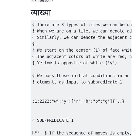
व्याख्या
§ There are 3 types of tiles we can be on: 
§ When we are on a tile, we can denote adja
§ Similarly, we can denote the adjacent col
§

§ We start on the center (1) of face white 
§ The adjacent colors of white are red, blu
§ Yellow is opposite of white ("y")

§ We pass those initial conditions in an ar
§ element, as input to subpredicate 1

:1:2222:"w":"y":["r":"b":"o":"g"]{...}

§ SUB-PREDICATE 1

h""  § If the sequence of moves is empty, t