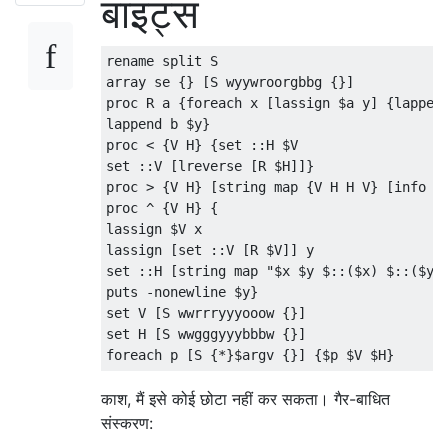
बाइट्स
    string(X),!,

    string_codes(X,C),

}
    C = [H|T],

rename split S

# Update global variables with the one
    append(T,[H],D),

array se {} [S wyywroorgbbg {}]

    $global
:
x
=
$x

    string_codes(Y,D)

proc R a {foreach x [lassign $a y] {lappend
    $global
:
y
=
    ;

lappend b $y}

}
    number(X),!,

proc < {V H} {set ::H $V

    number_codes(X,C),

set ::V [lreverse [R $H]]}

# Process each character passed by standar
    C = [H|T],

proc > {V H} [string map {V H H V} [info b 
([
char
[]]
$args
[
0
]|%{
    append(T,[H],D),

proc ^ {V H} {

switch
(
$_
){
    number_codes(Y,D)

lassign $V x

# Moving Forward
    ;

lassign [set ::V [R $V]] y

'^'
{
    atom(X),!,

set ::H [string map "$x $y $::($x) $::($y)"
        $global
:
y
++
    atom_codes(X,C),

puts -nonewline $y}

if
(
$global
:
y
-
eq3
){
    C = [H|T],

set V [S wwrrryyyooow {}]

# We have walked of the colour
    append(T,[H],D),

set H [S wwgggyyybbbw {}]

            $global
:
y
=
0
    atom_codes(Y,D)

            $c
=
"$f"
    ;

            $f
=
"$n"
    X = [H|T],!,

काश, मैं इसे कोई छोटा नहीं कर सकता। गैर-बाधित
# Get the new neighboring colo
    append(T,[H],Y).

            $z
=&
$u $c $f

संस्करण:
            $f
,
$n
=
"$($z[0][1])"
,
"$($z[1])"