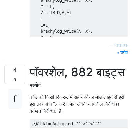
    brachylog_write(C, X),

    N$(O          § we also circular permut
    Y = E,

;M">",            § Else if the move is "tu
    Z = [B,D,A,F]

    [C:D:E:F]$)Z, § Then we do the same but
    ;

    N$)O)

    1=1,

),

    brachylog_write(A, X),

    Y = B,

    Z = [C,D,E,F]

—
Fatalize
    ),

स्रोत
    brachylog_head(N, J),

    ( 1=1,

पॉवरशेल, 882 बाइट्स
    I = 1,

4
    O = 2313

    ;

प्रयोग
    1=1,

    I = 2,

कोड को किसी स्क्रिप्ट में सहेजें और कमांड लाइन से इसे
    ( 1=1,

इस तरह से कॉल करें। मान लें कि कार्यशील निर्देशिका
    brachylog_head(N, 2),

वर्तमान निर्देशिका है।
    brachylog_math_circular_permutation_lef
    brachylog_math_circular_permutation_lef
.
\WalkingAntcg
.
ps1 
"^^>^^<^^^"
    ;

    1=1,
