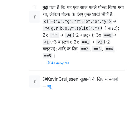
     }

1
मुझे पता है कि यह एक साल पहले पोस्ट किया गया
     newheading=getPlane(determineSide(pos)
     if(command=='>')

था, लेकिन गोल्फ के लिए कुछ छोटी चीजें हैं:
     {

->
d[]={"w","g","r","b","o","y"}
        saved=heading[newheading[0]];

(-1 बाइट);
"w,g,r,b,o,y".split(",")
        if(saved==0)

2x
->
(-2 बाइट्स); 3x
->
'^'
94
==0
        {

(-3 बाइट्स); 2x
->
(-2
<1
==1
<2
           heading[newheading[0]]=heading[n
बाइट्स); आदि के लिए
,
,
,
==2
==3
==4
           heading[newheading[1]]=0;

।
        }

==5
        else

—
केविन क्रूज़सेन
        {

           heading[newheading[1]]=-saved;

@KevinCruijssen सुझावों के लिए धन्यवाद!
           heading[newheading[0]]=0;

        }

—
ब्लू
     }

     if(command=='<')

     {

        saved=heading[newheading[0]];

        if(saved==0)

        {

           heading[newheading[0]]=-heading[