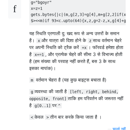
g
=
"bgoyr"
    string(Format),!,

x
=
z
=
1
    format(Format,List),

gets
.
bytes
{|
c
|(
m
,
g
[
2
,
3
]=
g
[
4
],
m
+
g
[
2
,
2
]
if
(
x
+
    flush_output,

$
><<
m
)
if
93
<
c
.
upto
(
64
){
x
,
z
,
g
=
2
-
z
,
x
,
g
[
4
]+
g
[
    Y = List

    ;

यह स्थिति प्रणाली दु: खद रूप से अन्य उत्तरों के समान
    write(X),

है।
और यात्रा की दिशा होने के
साथ वर्तमान चेहरे
x
z
    flush_output,

पर अपनी स्थिति को ट्रैक करें
। फॉरवर्ड हमेशा होता
    Y = X.

+x
है
, और प्रत्येक चेहरे की सीमा 3 से विभाज्य होती
x+=1
brachylog_head(X,Y) :-

है (हम संख्या की परवाह नहीं करते हैं, बस 3 के साथ
    string(X),!,

इसका मापांक)।
    sub_string(X, 0, 1, _, Y)

    ;

वर्तमान चेहरा है (यह कुछ बाइट्स बचाता है)
m
    number(X),!,

    number_codes(X,[A|_]),

व्यवस्था की जाती है
g
[left, right, behind,
    number_codes(Y,[A])

ताकि हम परिवर्तन की जरूरत नहीं
opposite, front]
    ;

है
पर
g[0..1]
^
    atom(X),!,

    atom_codes(X,[A|_]),

केवल
तीन बार करके किया जाता है ।
<
>
    atom_codes(Y,[A])

    ;

—
चार्ल्स नहीं