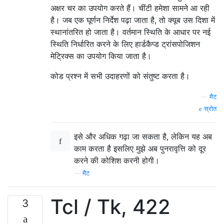
    )

function
 t
{
अक्षर चर का उपयोग करते हैं। चींटी हमेशा सामने आ रही
    ),

    param
(
$o
,
$x
,
$y
)
है। जब एक घूर्णन निर्देश पढ़ा जाता है, तो क्यूब उस दिशा में
    brachylog_behead(L, V3),

# X = $1; Y = $2
स्थानांतरित हो जाता है। वर्तमान स्थिति के आधार पर नई
    brachylog_call_predicate([V3,J,O,X,Y,Z,
# Left 0 Right 1
स्थिति निर्धारित करने के लिए हार्डकैप्ड ट्रांसपोजिशन
if
(
$o
){
मेट्रिक्स का उपयोग किया जाता है।
# Right Transpose
# All values are hard coded to rot
brachylog_behead(X,Y) :-

कोड प्रश्न में सभी उदाहरणों को संतुष्ट करता है।
switch
(
$y
){
    string(X),!,

0
{
switch
(
$x
){
0
{
$x
=
2
}
1
{
$y
=
1
;
$x
=
    sub_string(X, 1, _, 0, Y)

—
मैट
# 1,1 is in the center and not
    ;

1
{
switch
(
$x
){
0
{
$y
=
0
;
$x
=
1
}
2
{
$y
=
स्रोत
    number(X),!,

2
{
switch
(
$x
){
0
{
$x
=
0
;
$y
=
0
}
1
{
$x
=
    number_codes(X,[_|T]),

}
इसे और अधिक गढ़ा जा सकता है, लेकिन यह अब
    catch(number_codes(Y,T),_,Y=[])

}
else
{
    ;

काम करता है इसलिए मुझे अब पुनरावृत्ति को दूर
# Left Transpose
    atom(X),!,

करने की कोशिश करनी होगी।
# All values are hard coded to rot
    atom_codes(X,[_|T]),

switch
(
$y
){
—
मैट
    atom_codes(Y,T)

0
{
switch
(
$x
){
0
{
$y
=
2
}
1
{
$x
=
0
;
$y
=
    ;

# 1,1 is in the center and not
Tcl / Tk, 422
    X = [_|Y].

3
1
{
switch
(
$x
){
0
{
$y
=
2
;
$x
=
1
}
2
{
$y
=
2
{
switch
(
$x
){
0
{
$x
=
2
}
1
{
$x
=
2
;
$y
=
brachylog_math_circular_permutation_left(X,
}