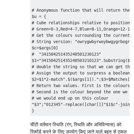
    N = 2233,

    O = 3132

# Anonymous function that will return the 
    ;

$u 
=
{
    1=1,

# Cube relationships relative to position.
    N = 2332,

# Green=0-3,Red=4-7,Blue=8-11,Orange=12-15
    O = 3231

# Get the colours surrounding the current 
    )

# String version: "owrygwbyrwoybwgygrbogrb
    ;

$c
=
$args
[
0
]
    1=1,

#  "341504251435240501230123"
    J = I,

$1
=
"341504251435240503210123"
.
Substring
(
$c
    X = A,

# double the string so that we can get the
    Y = B,

# Assign the output to surpress a boolean.
    ( 1=1,

$2
=
$1
*
2
-
match
".$($args[1])."
;
$3
=
$Matches
[
0
    "<" = M,

# Return two values. First is the colours 
    brachylog_math_circular_permutation_lef
# Second is the colour beyond the one we a
    brachylog_math_circular_permutation_lef
# we would end up on this colour
    ;

"$3"
;
"012345"
-
replace
([
char
[]]
"$1$c"
-
join
"
    1=1,

}
    ">" = M,

    brachylog_math_circular_permutation_rig
# function that will transpose the ants po
चींटी वर्तमान स्थिति (रंग, स्थिति और अभिविन्यास) को
    brachylog_math_circular_permutation_rig
# Using current x and y determines what th
रिकॉर्ड करने के लिए उपयोग किए जाने वाले बहुत से एकल