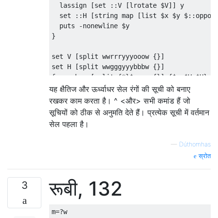
  lassign [set ::V [lrotate $V]] y

brachylog_call_predicate(X,Y) :-

  set ::H [string map [list $x $y $::opposi
    reverse(X,R),

  puts -nonewline $y

    R = [N|RArgs],

}

    number(N),

    reverse(RArgs, Args),

set V [split wwrrryyyooow {}]

    (

set H [split wwgggyyybbbw {}]

    N = 0,!,

foreach p [split {*}$argv {}] {$p $V $H}

    Name = brachylog_main

यह क्षैतिज और ऊर्ध्वाधर सेल रंगों की सूची को बनाए
    ;

रखकर काम करता है। ^ <और> सभी कमांड हैं जो
    atom_concat(brachylog_subpred_,N,Name)

सूचियों को ठीक से अनुमति देते हैं। प्रत्येक सूची में वर्तमान
    ),

सेल पहला है।
    (

    Args = [UniqueArg],!,

    call(Name,UniqueArg,Y)

—
Dúthomhas
    ;

स्रोत
    call(Name,Args,Y)

    ).

रूबी, 132
3
brachylog_write(X,Y) :-

    X = [List,Format],

m
=?
w

    is_list(List),
