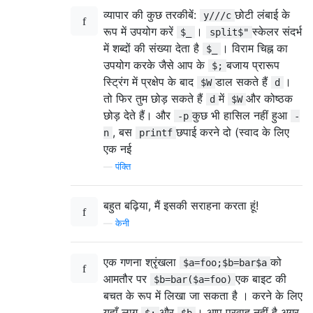
व्यापार की कुछ तरकीबें:
छोटी लंबाई के
y///c
रूप में उपयोग करें
।
स्केलर संदर्भ
$_
split$"
में शब्दों की संख्या देता है
। विराम चिह्न का
$_
उपयोग करके जैसे आप के
बजाय प्रारूप
$;
स्ट्रिंग में प्रक्षेप के बाद
डाल सकते हैं
।
$W
d
तो फिर तुम छोड़ सकते हैं
में
और कोष्ठक
d
$W
छोड़ देते हैं। और
कुछ भी हासिल नहीं हुआ
-p
-
, बस
छपाई करने दो (स्वाद के लिए
n
printf
एक नई
—
पंक्ति
बहुत बढ़िया, मैं इसकी सराहना करता हूं!
—
केनी
एक गणना श्रृंखला
को
$a=foo;$b=bar$a
आमतौर पर
एक बाइट की
$b=bar($a=foo)
बचत के रूप में लिखा जा सकता है । करने के लिए
यहाँ लागू
और
। आप परवाह नहीं है अगर