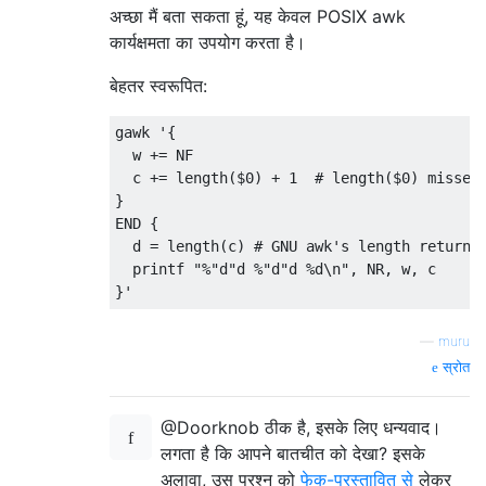
अच्छा मैं बता सकता हूं, यह केवल POSIX awk
कार्यक्षमता का उपयोग करता है।
बेहतर स्वरूपित:
gawk '{

  w += NF

  c += length($0) + 1  # length($0) misses 
}

END {

  d = length(c) # GNU awk's length returns 
  printf "%"d"d %"d"d %d\n", NR, w, c

—
muru
स्रोत
@Doorknob ठीक है, इसके लिए धन्यवाद।
लगता है कि आपने बातचीत को देखा? इसके
अलावा, उस प्रश्न को
फेक-प्रस्तावित से
लेकर