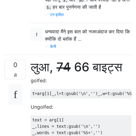
$;
$b
हर बार पुनर्गणना की जाती है
$;
—
टन इंजील
धन्यवाद! मैंने इस बात को नजरअंदाज कर दिया कि
क्योंकि दो ब्लॉक हैं ...
—
केनी
लुआ,
74
66 बाइट्स
0
golfed:
Ungolfed:
text = arg[1]

_,lines = text:gsub('\n','')

_,words = text:gsub('%S+','')
