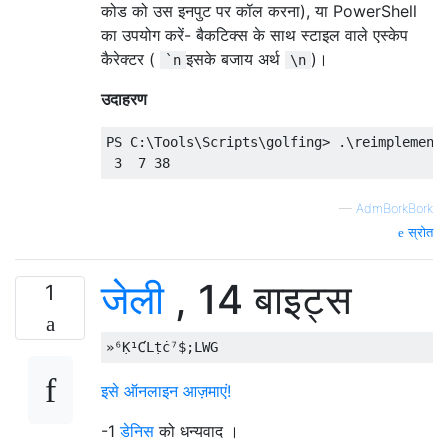
कोड को उस इनपुट पर कॉल करना), या PowerShell
का उपयोग करें- बैकटिक्स के साथ स्टाइल वाले एस्केप
कैरेक्टर (
इसके बजाय अर्थ
)।
`n
\n
उदाहरण
PS C:\Tools\Scripts\golfing> .\reimplement-
—
AdmBorkBork
स्रोत
जेली
, 14 बाइट्स
1
इसे ऑनलाइन आज़माएं!
-1
डेनिस
को धन्यवाद ।