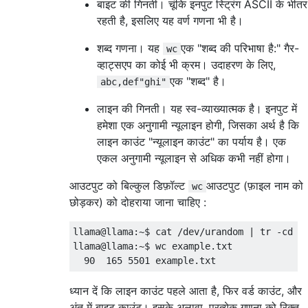
बाइट की गिनती। चूंकि इनपुट स्ट्रिंग ASCII के भीतर
रहती है, इसलिए यह वर्ण गणना भी है।
शब्द गणना। यह
एक "शब्द की परिभाषा है:" गैर-
wc
व्हाट्सएप का कोई भी क्रम। उदाहरण के लिए,
एक "शब्द" है।
abc,def"ghi"
लाइन की गिनती। यह स्व-व्याख्यात्मक है। इनपुट में
हमेशा एक अनुगामी न्यूलाइन होगी, जिसका अर्थ है कि
लाइन काउंट "न्यूलाइन काउंट" का पर्याय है। एक
एकल अनुगामी न्यूलाइन से अधिक कभी नहीं होगा।
आउटपुट को बिल्कुल डिफ़ॉल्ट
आउटपुट (फ़ाइल नाम को
wc
छोड़कर) को दोहराया जाना चाहिए :
llama@llama:~$ cat /dev/urandom | tr -cd 'A
llama@llama:~$ wc example.txt

ध्यान दें कि लाइन काउंट पहले आता है, फिर वर्ड काउंट, और
अंत में बाइट काउंट। इसके अलावा, प्रत्येक गणना को रिक्त