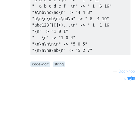
"  a b c d e f  \n" -> " 1  6 16"

"a\nb\nc\nd\n" -> "4 4 8"

"a\n\n\nb\nc\nd\n" -> " 6  4 10"

"abc123{}[]()...\n" -> " 1  1 16

"\n" -> "1 0 1"

"   \n" -> "1 0 4"

"\n\n\n\n\n" -> "5 0 5"

code-golf
string
—
Doorknob
स्रोत