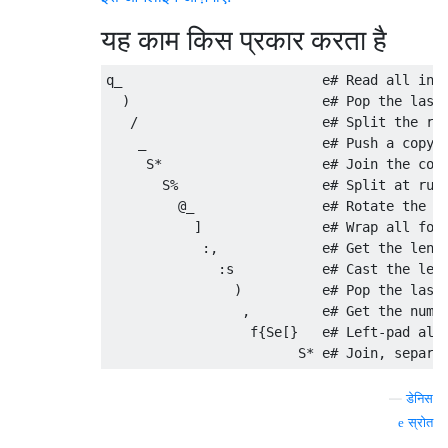
यह काम किस प्रकार करता है
q_                         e# Read all inpu
  )                        e# Pop the last 
   /                       e# Split the rem
    _                      e# Push a copy.

     S*                    e# Join the copy
       S%                  e# Split at runs
         @_                e# Rotate the or
           ]               e# Wrap all four
            :,             e# Get the lengt
              :s           e# Cast the leng
                )          e# Pop the last 
                 ,         e# Get the numbe
                  f{Se[}   e# Left-pad all 
—
डेनिस
स्रोत