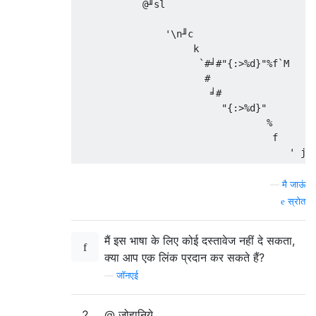
            @╜sl                           
                                           
                '\n╜c                      
                     k                     
                      `#╛#"{:>%d}"%f`M     
                       #                   
                        ╛#                 
                          "{:>%d}"         
                                  %        
                                   f       
—
मै जाऊं
स्रोत
मैं इस भाषा के लिए कोई दस्तावेज नहीं दे सकता,
क्या आप एक लिंक प्रदान कर सकते हैं?
—
जॉनएई
2
@ जोहानिये,