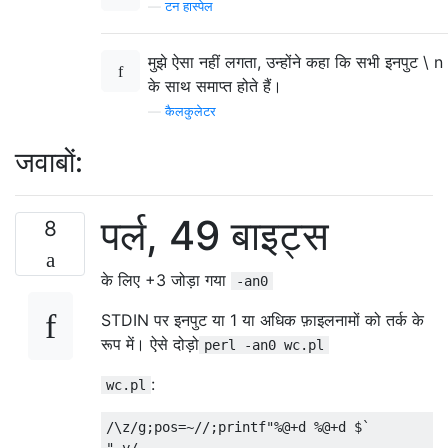
—
टन हास्पेल
मुझे ऐसा नहीं लगता, उन्होंने कहा कि सभी इनपुट \ n
के साथ समाप्त होते हैं।
—
कैलकुलेटर
जवाबों:
पर्ल, 49 बाइट्स
8
के लिए +3 जोड़ा गया
-an0
STDIN पर इनपुट या 1 या अधिक फ़ाइलनामों को तर्क के
रूप में। ऐसे दोड़ो
perl -an0 wc.pl
:
wc.pl
/\z/g;pos=~//;printf"%@+d %@+d $`
