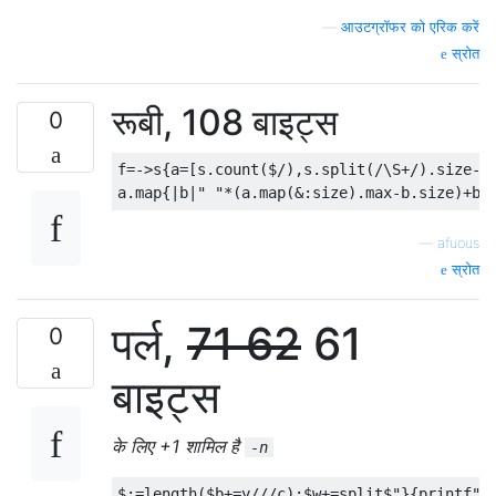
—
आउटग्रॉफर को एरिक करें
स्रोत
रूबी, 108 बाइट्स
0
f=->s{a=[s.count($/),s.split(/\S+/).size-1,
—
afuous
स्रोत
पर्ल,
71
62
61
0
बाइट्स
के लिए +1 शामिल है
-n