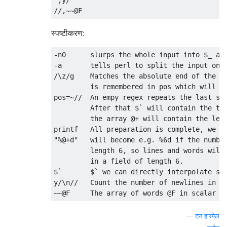
",y/

स्पष्टीकरण:
-n0      slurps the whole input into $_ and
-a       tells perl to split the input on w
/\z/g    Matches the absolute end of the in
         is remembered in pos which will no
pos=~//  An empy regex repeats the last suc
         After that $` will contain the the
         the array @+ will contain the leng
printf   All preparation is complete, we ca
"%@+d"   will become e.g. %6d if the number
         length 6, so lines and words will 
         in a field of length 6.

$`       $` we can directly interpolate sin
y/\n//   Count the number of newlines in $_
—
टन हास्पेल