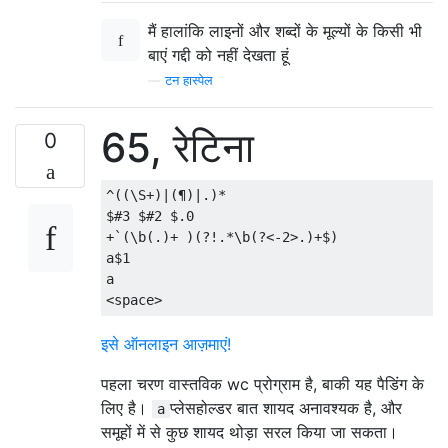
मैं हालांकि लाइनों और शब्दों के मूल्यों के किसी भी
बाएं गद्दी को नहीं देखता हूं
—
टन हास्पेल
65, रेटिना
0
^((\S+)|(¶)|.)*

$#3 $#2 $.0

+`(\b(.)+ )(?!.*\b(?<-2>.)+$)

a$1

a

इसे ऑनलाइन आज़माएं!
पहला चरण वास्तविक wc प्रोग्राम है, बाकी यह पैडिंग के
लिए है।
प्लेसहोल्डर बात शायद अनावश्यक है, और
a
समूहों में से कुछ शायद थोड़ा सरल किया जा सकता।