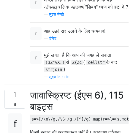
ऑनलाइन
लिंक
आज़माएं
"डिबग" ध्वज को हटा दें ?
—
लुइस मेन्डो
आह उफ़! सर उठाने के लिए धन्यवाद!
—
डेविड
मुझे लगता है कि आप की जगह ले सकता
से
(
के बाद
!3Z"vX:!
Z{Zc
cellstr
)
strjoin
—
लुइस Mendo
जावास्क्रिप्ट (ईएस 6), 115
1
बाइट्स
किसी इनपुट की आवश्यकता नहीं है। स्वरूपण दर्दनाक