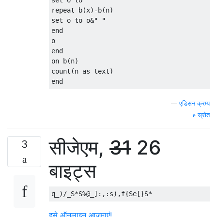
set o to" "

repeat b(x)-b(n)

set o to o&" "

end

o

end

on b(n)

count(n as text)

end
—
एडिसन क्रम्प
स्रोत
सीजेएम,
31
26
3
बाइट्स
इसे ऑनलाइन आज़माएं!