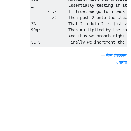
_               Essentially testing if it's
       \.:\     If true, we go turn back le
         >2     Then push 2 onto the stack,
2%              That 2 modulo 2 is just zer
99g*            Then multiplied by the save
_               And thus we branch right on
—
जेम्स होल्डरनेस
स्रोत