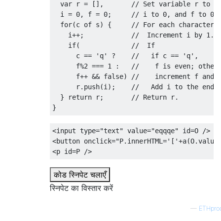
var
 r 
=
[],
// Set variable r to a
  i 
=
0
,
 f 
=
0
;
// i to 0, and f to 0.
for
(
c of s
)
{
// For each character 
    i
++;
//  Increment i by 1.
if
(
//  If
      c 
==
'q'
?
//   if c == 'q',
      f
%
2
===
1
:
//    f is even; other
      f
++
&&
false
)
//    increment f and 
      r
.
push
(
i
);
//   Add i to the end 
}
return
 r
;
// Return r.
}
<input
type
=
"text"
value
=
"eqqqe"
id
=
O
/>
<button
onclick
=
"
P
.
innerHTML
=
'['
+
a
(
O
.
value
<p
id
=
P
/>
कोड स्निपेट चलाएँ
स्निपेट का विस्तार करें
—
ETHpro