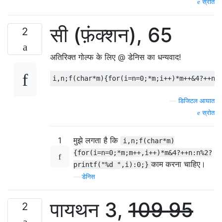
स्रोत
सी (फ़ंक्शन), 65
2
अतिरिक्त गोल्फ के लिए @ डेनिस का धन्यवाद!
—
डिजिटल आघात
स्रोत
1
मुझे लगता है कि
i,n;f(char*m)
{for(i=n=0;*m;m++,i++)*m&4?++n:n%2?
काम करना चाहिए।
printf("%d ",i):0;}
—
डेनिस
पायथन 3,
109
95
2