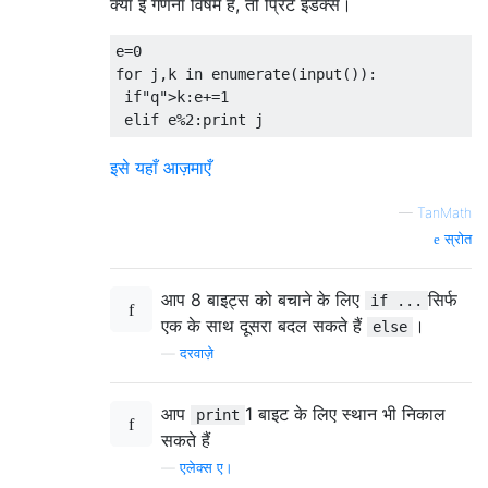
क्या ई गणना विषम है, तो प्रिंट इंडेक्स।
e=0

for j,k in enumerate(input()):

 if"q">k:e+=1

इसे यहाँ आज़माएँ
—
TanMath
स्रोत
आप 8 बाइट्स को बचाने के लिए
सिर्फ
if ...
एक के साथ दूसरा बदल सकते हैं
।
else
—
दरवाज़े
आप
1 बाइट के लिए स्थान भी निकाल
print
सकते हैं
—
एलेक्स ए।