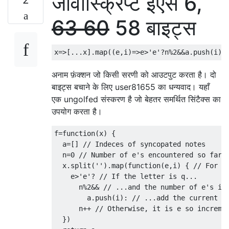
जावास्क्रिप्ट ईएस 6,
63
60
58 बाइट्स
x
=>[...
x
].
map
((
e
,
i
)=>
e
>
'e'
?
n
%
2
&&
a
.
push
(
i
):
अनाम फ़ंक्शन जो किसी सरणी को आउटपुट करता है। दो
बाइट्स बचाने के लिए user81655 का धन्यवाद। यहाँ
एक ungolfed संस्करण है जो बेहतर समर्थित सिंटैक्स का
उपयोग करता है।
f
=
function
(
x
)
{
  a
=[]
// Indeces of syncopated notes
  n
=
0
// Number of e's encountered so far
  x
.
split
(
''
).
map
(
function
(
e
,
i
)
{
// For e
    e
>
'e'
?
// If the letter is q...
      n
%
2
&&
// ...and the number of e's is
        a
.
push
(
i
):
// ...add the current i
      n
++
// Otherwise, it is e so increme
})