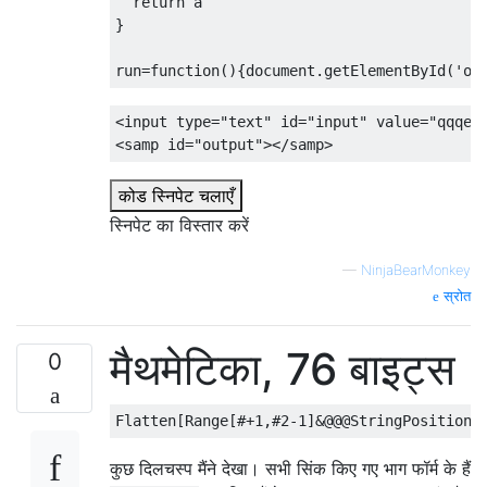
return
}
run
=
function
(){
document
.
getElementById
(
'ou
<input
type
=
"text"
id
=
"input"
value
=
"qqqeq
<samp
id
=
"output"
></samp>
कोड स्निपेट चलाएँ
स्निपेट का विस्तार करें
—
NinjaBearMonkey
स्रोत
मैथमेटिका, 76 बाइट्स
0
कुछ दिलचस्प मैंने देखा। सभी सिंक किए गए भाग फॉर्म के हैं