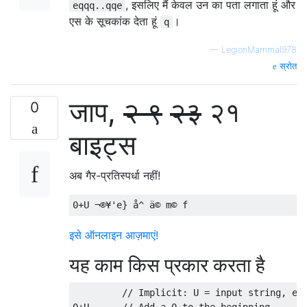
, इसलिए मैं केवल उन का पता लगाता हूं और
eqqq..qqe
एस के सूचकांक देता हूं
।
q
—
LegionMammal978
स्रोत
जाप,
२ ९
२३
२१
0
बाइट्स
अब गैर-प्रतिस्पर्धा नहीं!
इसे ऑनलाइन आज़माएं!
यह काम किस प्रकार करता है
         // Implicit: U = input string, e.g