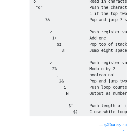
 o                       Read in character 
  "q"                    Push the character
     =                   1 if the top two i
      7&                 Pop and jump 7 spa
        z                Push register valu
         1+              Add one

           $z            Pop top of stack a
             8!          Jump eight spaces

        z                Push register valu
         2%              Modulo by 2

           ,             boolean not

            2&           Pop and jump two s
              i          Push loop counter

               N         Output as number

                $I       Push length of inp
—
एलेंडिया स्ट्राटन