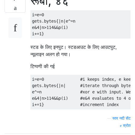
रूबी, ४६
i=e=0

gets.bytes{|n|e^=n

e&4|n>114&&p(i)

स्टड के लिए इनपुट। स्टडआउट के लिए आउटपुट,
न्यूलाइन अलग हो गया।
टिप्पणी की गई
i=e=0               #i keeps index, e keeps
gets.bytes{|n|      #iterate through bytes 
e^=n                #xor e with input. We'r
e&4|n>114&&p(i)     #e&4 evaluates to 4 or 
—
स्तर नदी सेंट
स्रोत