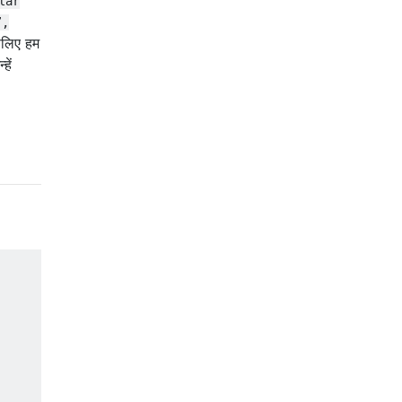
lar
”,
लिए हम
हें