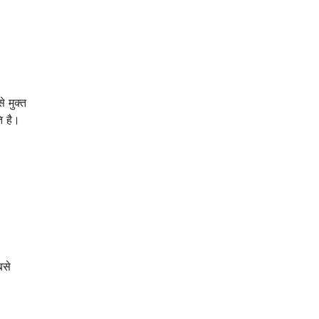
े मुक्त
ि है।
बसे