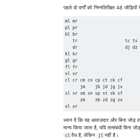
पहले दो वर्णों को निम्नलिखित 48 जोड़ियो
ml mr

pl pr

bl br

   tr                   tc ts

   dr                   dj dz

kl kr

gl gr

fl fr

vl vr

cl cr cm cn cp ct ck cf

      jm    jb jd jg jv

sl sr sm sn sp st sk sf

      zm    zb zd zg zv

ध्यान दें कि यह आवाज़दार और बिना जोड़ व
मान्य किया जाता है, यदि तत्संबंधी बिना जो
वैध है, लेकिन
नहीं है।
cl
jl