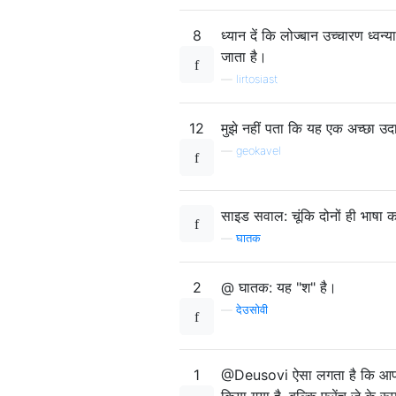
8
ध्यान दें कि लोज्बान उच्चारण ध्वन्
जाता है।
—
lirtosiast
12
मुझे नहीं पता कि यह एक अच्छा उ
—
geokavel
साइड सवाल: चूंकि दोनों ही भाषा का
—
घातक
2
@ घातक: यह "श" है।
—
देउसोवी
1
@Deusovi ऐसा लगता है कि आप स
किया गया है, बल्कि फ्रेंच जे के रूप