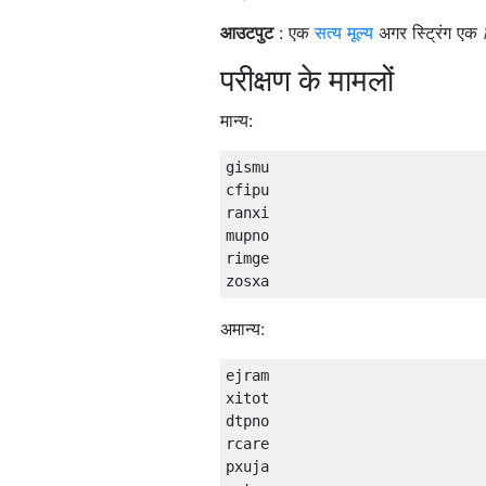
आउटपुट
: एक
सत्य मूल्य
अगर स्ट्रिंग एक
परीक्षण के मामलों
मान्य:
gismu

cfipu

ranxi

mupno

rimge

अमान्य:
ejram

xitot

dtpno

rcare

pxuja
