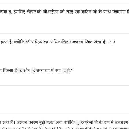
यात्मक है, इसलिए
जिस्म
को जीआईएफ की तरह एक कठिन जी के साथ उच्चारण क
दाहरण है, क्योंकि जीआईएफ का आधिकारिक उच्चारण जिफ जैसा है। : p
 हिस्सा हैं
और
उच्चारण में क्या
है?
s
k
c
ही हैं। इसका कारण मुझे गलत लगा क्योंकि
अंग्रेजी जे के रूप में उच्चारण
j
 में (शुरुआत में प्लोसिव के बिना।) लिंक किए गए पृष्ठों में से एक से