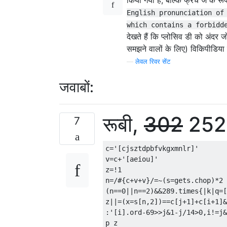
English pronunciation of
which contains a forbidd
देखते हैं कि प्लोसिव डी को अंदर ज
समझने वालों के लिए) विकिपीडिया पृ
—
लेवल रिवर सेंट
जवाबों:
रूबी,
302
252 
7
c='[cjsztdpbfvkgxmnlr]'

v=c+'[aeiou]'

z=!1

n=/#{c+v+v}/=~(s=gets.chop)*2

(n==0||n==2)&&289.times{|k|q=[
z||=(x=s[n,2])==c[j+1]+c[i+1]&
:'[i].ord-69>>j&1-j/14>0,i!=j&