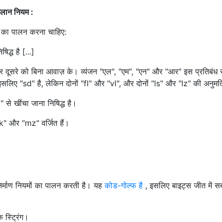
िलान नियम :
ं का पालन करना चाहिए:
िद्ध है [...]
 दूसरे को बिना आवाज़ के। व्यंजन "एल", "एम", "एन" और "आर" इस ​​प्रतिबंध स
 इसलिए "sd" है, लेकिन दोनों "fl" और "vl", और दोनों "ls" और "lz" की अनुमत
z" से खींचा जाना निषिद्ध है।
xk" और "mz" वर्जित हैं।
र्माण नियमों का पालन करती है। यह
कोड-गोल्फ है
, इसलिए बाइट्स जीत में स
 स्ट्रिंग।