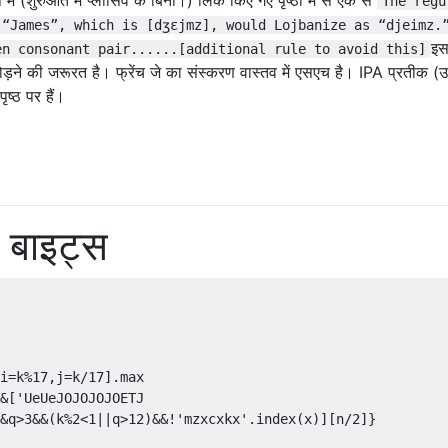
The regu
 “James”, which is [dʒɛjmz], would Lojbanize as “djeimz.
इस
en consonant pair......[additional rule to avoid this]
ोड़ने की जरूरत है। फ्रेंच जे का संस्करण वास्तव में एसएच है। IPA प्रतीक (उन्
ष्ठ पर हैं।
बाइट्स
i=k%17,j=k/17].max

&['UeUeJOJOJOJOETJ

&q>3&&(k%2<1||q>12)&&!'mzxcxkx'.index(x)][n/2]}
