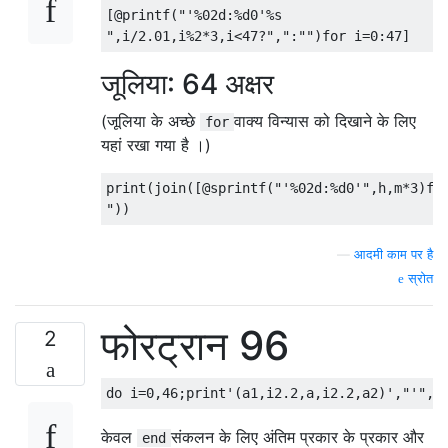
[
@printf
(
"'%02d:%d0'%s

"
,
i
/
2.01
,
i
%
2
*
3
,
i
<
47
?
","
:
""
)
for
 i
=
0
:
47
]
जूलिया: 64 अक्षर
(जूलिया के अच्छे
वाक्य विन्यास को दिखाने के लिए
for
यहां रखा गया है ।)
print
(
join
([
@sprintf
(
"'%02d:%d0'"
,
h
,
m
*
3
)
fo
"
))
—
आदमी काम पर है
स्रोत
फोरट्रान 96
2
केवल
संकलन के लिए अंतिम प्रकार के प्रकार और
end