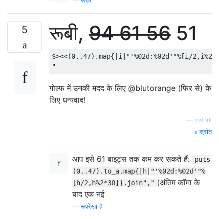
—
सैंडर
रूबी,
94
61
56
51
5
$><<(0..47).map{|i|"'%02d:%02d'"%[i/2,i%2*3
गोल्फ में उनकी मदद के लिए @blutorange (फिर से) के
लिए धन्यवाद!
—
rorlork
स्रोत
आप इसे 61 बाइट्स तक कम कर सकते हैं:
puts
(0..47).to_a.map{|h|"'%02d:%02d'"%
(अंतिम कॉमा के
[h/2,h%2*30]}.join","
बाद एक नई
—
रूपरेखा है