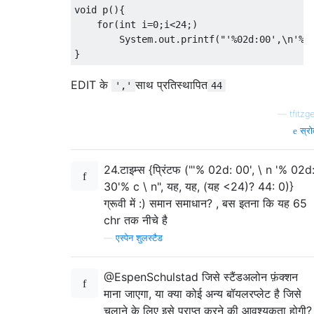
void p(){

    for(int i=0;i<24;)

        System.out.printf("'%02d:00',\n'%02
EDIT के
साथ प्रतिस्थापित
','
44
—
tfitzge
स्रो
24.टाइम्स {प्रिंटफ ("'% 02d: 00', \ n '% 02d
30'% c \ n", यह, यह, (यह <24)? 44: 0)}
ग्रूवी में :) समान समाधान? , बस इतना कि यह 65
chr तक नीचे है
—
एस्पेन शुलस्टैड
@EspenSchulstad जिसे स्टैंडअलोन फ़ंक्शन
माना जाएगा, या क्या कोई अन्य बॉयलरप्लेट है जिसे
चलाने के लिए इसे प्राप्त करने की आवश्यकता होगी?