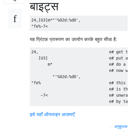
बाइट्स
24,[U3]m*"'%02d:%d0',

यह प्रिंटफ़ प्रारूपण का उपयोग करके बहुत सीधा है:
24,                              e# get the
   [U3]                          e# put arr
       m*                        e# do a ca
                                 e# now we 
         "'%02d:%d0',

"fe%                             e# this is
                                 e# is that
    ~7<                          e# unwrap 
इसे यहाँ ऑनलाइन आज़माएँ
—
अनुकूलक