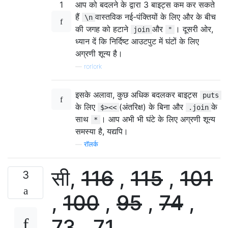
1
आप को बदलने के द्वारा 3 बाइट्स कम कर सकते
हैं
वास्तविक नई-पंक्तियों के लिए और के बीच
\n
की जगह को हटाने
और
। दूसरी ओर,
join
"
ध्यान दें कि निर्दिष्ट आउटपुट में घंटों के लिए
अग्रणी शून्य है।
—
rorlork
इसके अलावा, कुछ अधिक बदलकर बाइट्स
puts
के लिए
(अंतरिक्ष) के बिना और
के
$><<
.join
साथ
। आप अभी भी घंटे के लिए अग्रणी शून्य
*
समस्या है, यद्यपि।
—
रॉलर्क
सी,
116
,
115
,
101
3
,
100
,
95
,
74
,
73
, 71