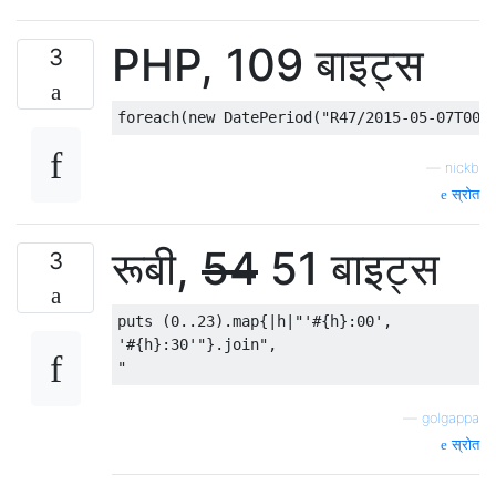
PHP, 109 बाइट्स
3
—
nickb
स्रोत
रूबी,
54
51 बाइट्स
3
puts (0..23).map{|h|"'#{h}:00',

'#{h}:30'"}.join",

—
golgappa
स्रोत