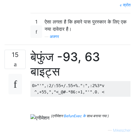
स्रोत
1
ऐसा लगता है कि हमारे पास पुरस्कार के लिए एक
नया दावेदार है।
—
अजगर
बेफुंज -93, 63
15
बाइट्स
0>"'",:2/:55+/.55+%.":",:2%3*v

(एनीमेशन
BefunExec के
साथ बनाया गया )
—
Mikescher