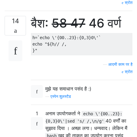
स्रोत
बैश:
58
47
46 वर्ण
14
h
=
`echo \'{00..23}:{0,3}0\'`
echo 
"${h// /,

}"
—
आदमी काम पर है
स्रोत
मुझे यह समाधान पसंद है :)
—
एस्पेन शुलस्टैड
1
अनाम उपयोगकर्ता ने
echo \'{00..23}:
40 वर्णों का
{0,3}0\'|sed 's/ /,\n/g'
सुझाव दिया । अच्छा लगा। धन्यवाद। लेकिन मैं
खुद की ताकत का उपयोग करना पसंद
bash