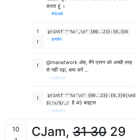
करता हूं ।
—
मैनेटवर्क
1
printf "'%s',\n" {00..23}:{0,3}0
—
इजाबेरा
@manatwork ओह, मैंने प्रश्न को अच्छी तरह
से नहीं पढ़ा, क्षमा करें ...
—
izabera
printf "'%s'\n" {00..23}:{0,3}0|sed
है 45 बाइट्स
$\!s/$/,/
—
izabera
CJam,
31 30
29
10