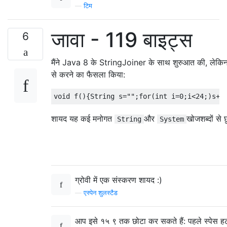
—
टिम
जावा - 119 बाइट्स
6
मैंने Java 8 के StringJoiner के साथ शुरुआत की, लेकिन इ
से करने का फैसला किया:
शायद यह कई मनोगत
और
खोजशब्दों से
String
System
ग्रोवी में एक संस्करण शायद :)
—
एस्पेन शुलस्टैड
आप इसे १५ ९ तक छोटा कर सकते हैं: पहले स्पेस ह