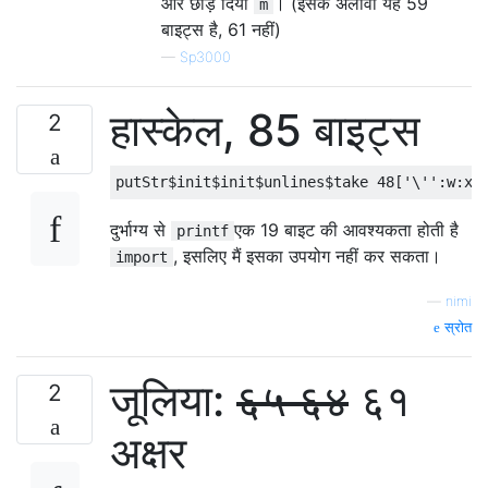
और छोड़ दिया
। (इसके अलावा यह 59
m
बाइट्स है, 61 नहीं)
—
Sp3000
हास्केल, 85 बाइट्स
2
दुर्भाग्य से
एक 19 बाइट की आवश्यकता होती है
printf
, इसलिए मैं इसका उपयोग नहीं कर सकता।
import
—
nimi
स्रोत
जूलिया:
६५
६४
६१
2
अक्षर