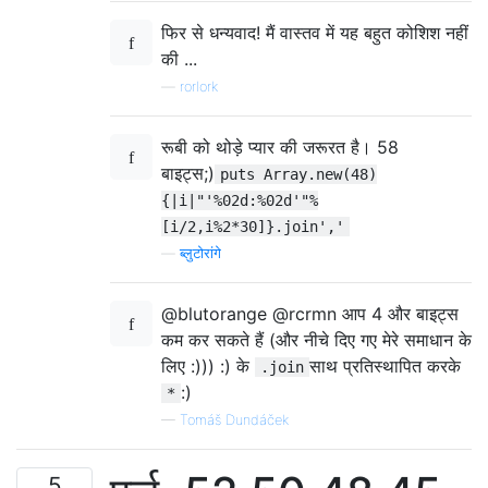
फिर से धन्यवाद! मैं वास्तव में यह बहुत कोशिश नहीं
की ...
—
rorlork
रूबी को थोड़े प्यार की जरूरत है। 58
बाइट्स;)
puts Array.new(48)
{|i|"'%02d:%02d'"%
[i/2,i%2*30]}.join','
—
ब्लुटोरांगे
@blutorange @rcrmn आप 4 और बाइट्स
कम कर सकते हैं (और नीचे दिए गए मेरे समाधान के
लिए :))) :) के
साथ प्रतिस्थापित करके
.join
:)
*
—
Tomáš Dundáček
5