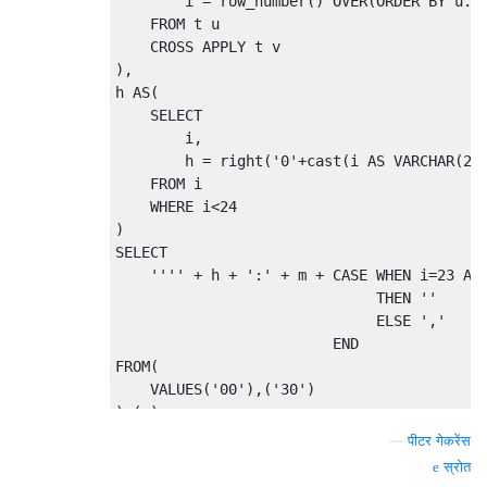
        i = row_number() OVER(ORDER BY u.f,
    FROM t u 

    CROSS APPLY t v

),

h AS(

    SELECT

        i,

        h = right('0'+cast(i AS VARCHAR(2))
    FROM i

    WHERE i<24

)

SELECT

    '''' + h + ':' + m + CASE WHEN i=23 AND
                              THEN '' 

                              ELSE ',' 

                         END

FROM(

    VALUES('00'),('30')

)m(m)

—
पीटर गेकरेंस
स्रोत