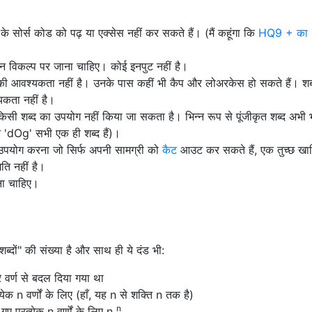
े सोर्स कोड को पढ़ या एक्सेस नहीं कर सकते हैं। (मैं कहूंगा कि
HQ9 + का
विकल्प पर जाना चाहिए। कोई इनपुट नहीं है।
े की आवश्यकता नहीं है। उनके पास कहीं भी कैप और लोअरकेस हो सकते हैं। शब्द
यकता नहीं है।
 किसी शब्द का उपयोग नहीं किया जा सकता है। भिन्न रूप से पूंजीकृत शब्द अभी
 और 'dOg' सभी एक ही शब्द हैं)।
योग करना जो सिर्फ अपनी सामग्री को
कैट
आउट कर सकते हैं, एक तुच्छ खामि
ति नहीं है।
ोना चाहिए।
्दों" की संख्या है और साथ ही ये दंड भी:
े वर्ण से बदल दिया गया था
्येक n वर्णों के लिए (हाँ, यह n से शक्ति n तक है)
n
े गए प्रत्येक n वर्णों के लिए n