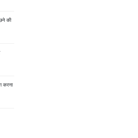
ूछने की
र
ोग करना