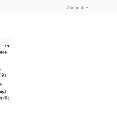
Account
िभाषित
 आपके
्य
 हैं।
ै,
पहले
es और