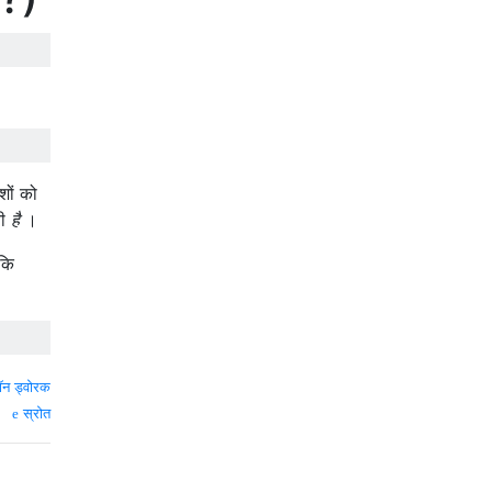
शों को
ी
है
।
 कि
ॉन ड्वोरक
स्रोत