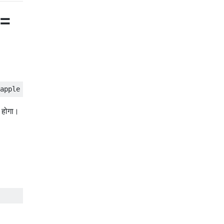
 =
 होगा।