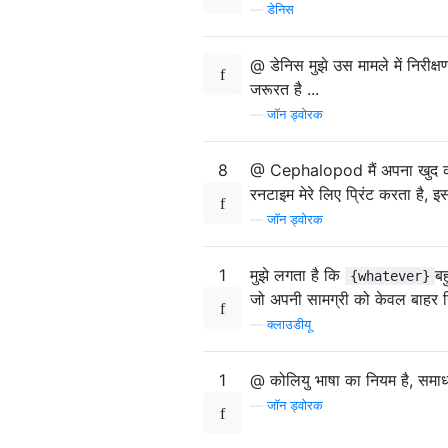
—
डेनिस
@ डेनिस मुझे उस मामले में निरीक्
जरूरत है ...
—
जॉन ड्वोरक
8
@ Cephalopod मैं अपना खुद का सो
रनटाइम मेरे लिए प्रिंट करता है, इ
—
जॉन ड्वोरक
1
मुझे लगता है कि
ब
{whatever}
जो अपनी सामग्री को केवल बाहर न
—
क्लाउडीयू
1
@ कोलियु भाषा का नियम है, समाधा
—
जॉन ड्वोरक