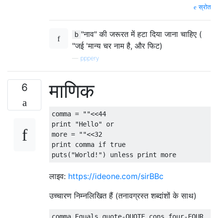
स्रोत
"नाव" की जरूरत में हटा दिया जाना चाहिए (
b
"जई 'मान्य चर नाम है, और फिट)
—
pppery
माणिक
6
comma = ""<<44

print "Hello" or

more = ""<<32

print comma if true

लाइव:
https://ideone.com/sirBBc
उच्चारण निम्नलिखित हैं (तनावग्रस्त शब्दांशों के साथ)
comma Equals quote-QUOTE cons four-FOUR
