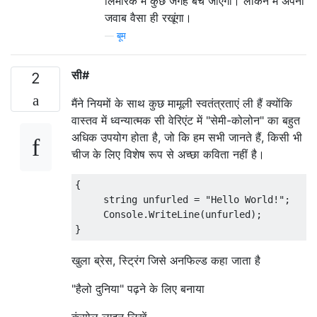
लिमरिक में कुछ जगह बच जाएगी। लेकिन मैं अपना
जवाब वैसा ही रखूंगा।
—
बूम
सी#
2
मैंने नियमों के साथ कुछ मामूली स्वतंत्रताएं ली हैं क्योंकि
वास्तव में ध्वन्यात्मक सी वेरिएंट में "सेमी-कोलोन" का बहुत
अधिक उपयोग होता है, जो कि हम सभी जानते हैं, किसी भी
चीज के लिए विशेष रूप से अच्छा कविता नहीं है।
{

     string unfurled = "Hello World!";

     Console.WriteLine(unfurled);

खुला ब्रेस, स्ट्रिंग जिसे अनफिल्ड कहा जाता है
"हैलो दुनिया" पढ़ने के लिए बनाया
कंसोल लाइन लिखें