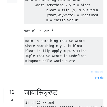
main 
=
 something that we wrote

where
 something x y z 
=
 bloat

           bloat 
=
 flip 
(
$
)
 m putStrLn

(
that
,
we
,
wrote
)
=
undefined
           m 
=
"hello world"
पठन को माना जाता है:
main is something that we wrote

where something x y z is bloat

bloat is flip apply m putStrLine

Tuple that we wrote is undefined

—
monocell
स्रोत
जावास्क्रिप्ट
12
if
(!!
1
)
// and