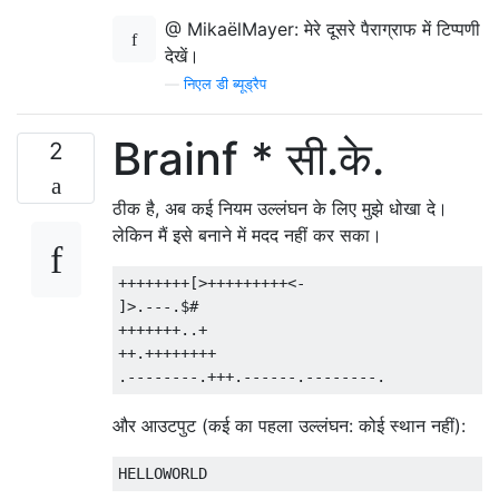
@ MikaëlMayer: मेरे दूसरे पैराग्राफ में टिप्पणी
देखें।
—
निएल डी ब्यूड्रैप
Brainf * सी.के.
2
ठीक है, अब कई नियम उल्लंघन के लिए मुझे धोखा दे।
लेकिन मैं इसे बनाने में मदद नहीं कर सका।
++++++++[>+++++++++<-

]>.---.$#

+++++++..+

++.++++++++

और आउटपुट (कई का पहला उल्लंघन: कोई स्थान नहीं):