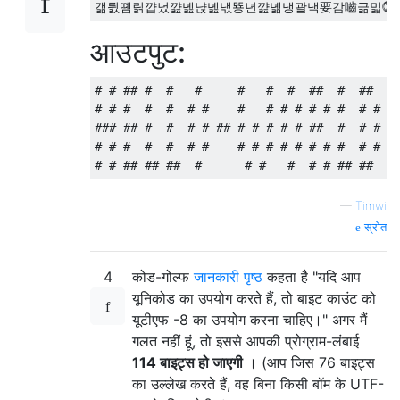
आउटपुट:
# # ## #  #   #     #   #  #  ##  #  ##  #

# # #  #  #  # #    #   # # # # # #  # # #

### ## #  #  # # ## # # # # # ##  #  # # #

# # #  #  #  # #    # # # # # # # #  # #  

—
Timwi
स्रोत
4
कोड-गोल्फ
जानकारी पृष्ठ
कहता है "यदि आप
यूनिकोड का उपयोग करते हैं, तो बाइट काउंट को
यूटीएफ -8 का उपयोग करना चाहिए।" अगर मैं
गलत नहीं हूं, तो इससे आपकी प्रोग्राम-लंबाई
114 बाइट्स हो जाएगी
। (आप जिस 76 बाइट्स
का उल्लेख करते हैं, वह बिना किसी बॉम के UTF-