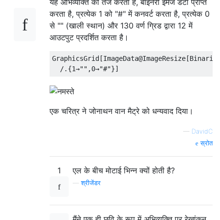
यह अभिव्यक्ति को तेज करता है, बाइनरी इमेज डेटा प्राप्त
करता है, प्रत्येक 1 को "#" में कनवर्ट करता है, प्रत्येक 0
से "" (खाली स्थान) और 130 वर्ण ग्रिड द्वारा 12 में
आउटपुट प्रदर्शित करता है।
GraphicsGrid[ImageData@ImageResize[Binarize
एक चरित्र ने जोनाथन वान मैट्रे को धन्यवाद दिया।
—
DavidC
स्रोत
1
एल के बीच मोटाई भिन्न क्यों होती है?
—
श्रीजेंडर
मैंने एक ही छवि के रूप में अभिव्यक्ति पर रेखांकन