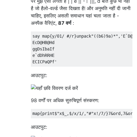
पर मुझे ऐसा लगता है | | e || -। |||, d बात कुछ भी नहीं
है जो हैलो-वर्ल्ड जैसा दिखता है! और अनुमति नहीं दी जानी
चाहिए, इसलिए असली समाधान यहां चला जाता है -
अनपैक वैरिएंट,
87 वर्ण
:
say map{y/01/ #/r}unpack"((b6)9a)*",'E`D@HB
EcD@HB@Hd

ggDsIbaIf

e`dDhRRHE

आउटपुट:
98 वर्णों पर अधिक सुरुचिपूर्ण संस्करण:
आउटपुट: