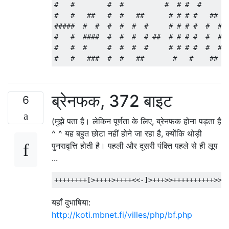
#   #        #  #          #  # #  #       
#   #   ##   #  #   ##      # # # #   ##   
#####  #  #  #  #  #  #     # # # #  #  #  
#   #  ####  #  #  #  # ##  # # # #  #  #  
#   #  #     #  #  #  #     # # # #  #  #  
ब्रेनफक, 372 बाइट
6
(मुझे पता है। लेकिन पूर्णता के लिए, ब्रेनफक होना पड़ता है
^ ^ यह बहुत छोटा नहीं होने जा रहा है, क्योंकि थोड़ी
पुनरावृत्ति होती है। पहली और दूसरी पंक्ति पहले से ही लूप
...
यहाँ दुभाषिया:
http://koti.mbnet.fi/villes/php/bf.php