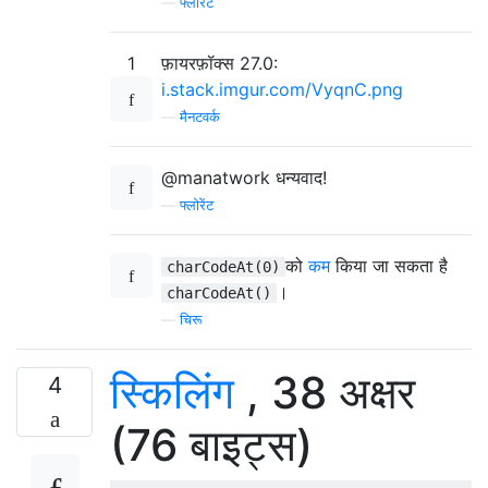
—
फ्लोरेंट
1
फ़ायरफ़ॉक्स 27.0:
i.stack.imgur.com/VyqnC.png
—
मैनटवर्क
@manatwork धन्यवाद!
—
फ्लोरेंट
को
कम
किया जा सकता है
charCodeAt(0)
।
charCodeAt()
—
चिरू
स्किलिंग
, 38 अक्षर
4
(76 बाइट्स)