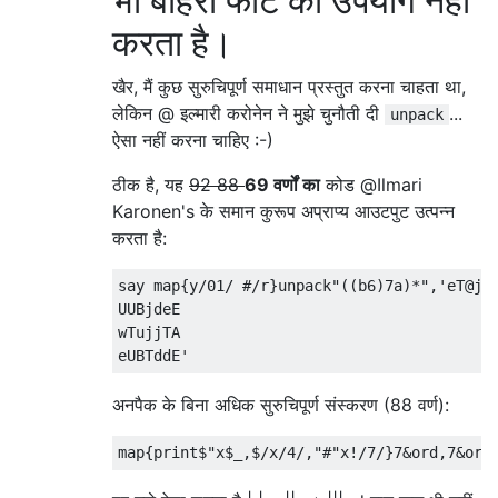
भी बाहरी फोंट का उपयोग नहीं
करता है।
खैर, मैं कुछ सुरुचिपूर्ण समाधान प्रस्तुत करना चाहता था,
लेकिन @ इल्मारी करोनेन ने मुझे चुनौती दी
...
unpack
ऐसा नहीं करना चाहिए :-)
ठीक है, यह
92 88
69 वर्णों का
कोड @Ilmari
Karonen's के समान कुरूप अप्राप्य आउटपुट उत्पन्न
करता है:
say map{y/01/ #/r}unpack"((b6)7a)*",'eT@j@D
UUBjdeE

wTujjTA

अनपैक के बिना अधिक सुरुचिपूर्ण संस्करण (88 वर्ण):