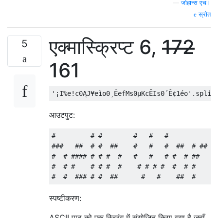
—
जोहान्स एच।
स्रोत
एक्मास्क्रिप्ट 6,
172
5
161
आउटपुट:
#         # #        #   #   #           # 
###   ##  # #  ##    #   #   #  ##  # ## # 
#  # #### # # #  #   #   #   # #  # ##   # 
#  # #    # # #  #    # # # #  #  # #    # 
स्पष्टीकरण:
ASCII पाठ को एक स्ट्रिंग में संयोजित किया गया है जहाँ