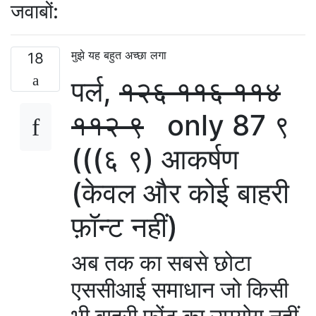
जवाबों:
मुझे यह बहुत अच्छा लगा
18
पर्ल,
१२६ ११६ ११४
११२ ९
only 87 ९
(((६ ९) आकर्षण
(केवल और कोई बाहरी
फ़ॉन्ट नहीं)
अब तक का सबसे छोटा
एससीआई समाधान जो किसी