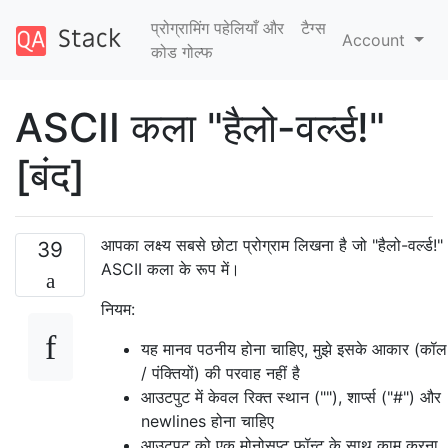
प्रोग्रामिंग पहेलियाँ और
टैग्‍स
Account
कोड गोल्फ
ASCII कला "हैलो-वर्ल्ड!"
[बंद]
आपका लक्ष्य सबसे छोटा प्रोग्राम लिखना है जो "हैलो-वर्ल्ड!"
39
ASCII कला के रूप में।
नियम:
यह मानव पठनीय होना चाहिए, मुझे इसके आकार (कॉल
/ पंक्तियों) की परवाह नहीं है
आउटपुट में केवल रिक्त स्थान (""), शार्प्स ("#") और
newlines होना चाहिए
आउटपुट को एक मोनोसप्‍ट फॉन्‍ट के साथ काम करना