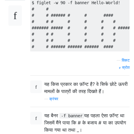
$ figlet -w 90 -f banner Hello-World!

#     #                                   #
#     # ###### #      #       ####        #
#     # #      #      #      #    #       #
####### #####  #      #      #    # ##### #
#     # #      #      #      #    #       #
#     # #      #      #      #    #       #
—
विकट
स्रोत
यह किस प्रकार का फ़ॉन्ट है? वे सिर्फ छोटे ऊपरी
मामलों के पात्रों की तरह दिखते हैं।
—
क्रंचर
यह बैनर
यह पहला ऐसा फ़ॉन्ट था
-f banner
जिसमें मैंने पाया कि # के बजाय # या का उपयोग
किया गया था तथा _।