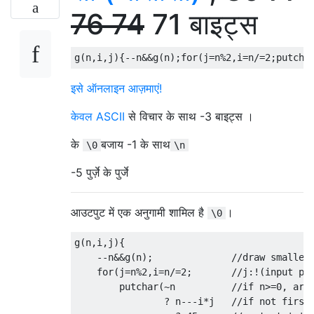
76
74
71 बाइट्स
g
(
n
,
i
,
j
){--
n
&&
g
(
n
);
for
(
j
=
n
%
2
,
i
=
n
/=
2
;
putcha
इसे ऑनलाइन आज़माएं!
केवल ASCII
से विचार के साथ -3 बाइट्स ।
के
बजाय -1 के साथ
\0
\n
-5 पुर्ज़े के पुर्जे
आउटपुट में एक अनुगामी शामिल है
।
\0
g
(
n
,
i
,
j
){
--
n
&&
g
(
n
);
//draw smaller
for
(
j
=
n
%
2
,
i
=
n
/=
2
;
//j:!(input pa
        putchar
(~
n          
//if n>=0, arr
?
 n
---
i
*
j   
//if not first