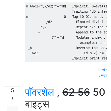
m_W%d2+*\-/d2@"><"dQ   Implicit: Q=eval(inp
                       Trailing "dQ inferre
m                  Q   Map [0-Q), as d, usi
          /d2            Floored division o
       *\-               Repeat "-" the abo
      +                  Append to the abov
             @"><"d      Modular index d in
                         - examples: d=4 gi
 _W                      Reverse the above 
   %d2                   ... (d % 2) != 0

—
सोक
स्रोत
पॉवरशेल
,
62
56
50
5
बाइट्स