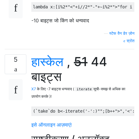
-10 बाइट्स जो किंग को धन्यवाद
—
स्टेफ वैन डेर ज़ोन
स्रोत
हास्केल
,
51
44
5
बाइट्स
X7
के लिए -7 बाइट्स धन्यवाद (
सूची-समझ से अधिक का
iterate
उपयोग करके )!
(`
take
`
do
 b
<-
iterate
(
'-'
:)
""
;[
b
++
">"
,
'<'
:
b
इसे ऑनलाइन आज़माएं!