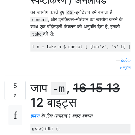
स्पष्टीकरण / अनलॉक्ड
का उपयोग करते हुए
-इनोटेशन हमें बचाता है
do
, और इनफ़िक्स-नोटेशन का उपयोग करने के
concat
साथ एक पॉइंटफ्री फ़ंक्शन की अनुमति देता है, इनको
देने से:
take
f n 
=
 take n 
$
 concat 
[
[
b
++
">"
,
'<'
:
b
]
|
 
—
ბიმო
स्रोत
जाप
,
16
15
13
5
-m
12 बाइट्स
झबरा
के लिए धन्यवाद 1 बाइट बचाया