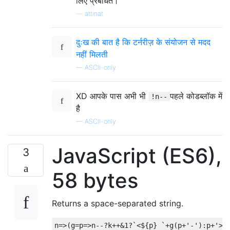
लिए प्रबंधित।
—
attinat
दुःख की बात है कि टर्नरीज़ के संयोजन से मदद
नहीं मिलती
—
ASCII-only
XD आपके पास अभी भी
पहले कोडब्लॉक में
!n--
है
—
ASCII-only
JavaScript (ES6),
3
58 bytes
Returns a space-separated string.
n
=>(
g
=
p
=>
n
--?
k
++&
1
?`<
$
{
p
}
`+
g
(
p
+
'-'
):
p
+
'> 