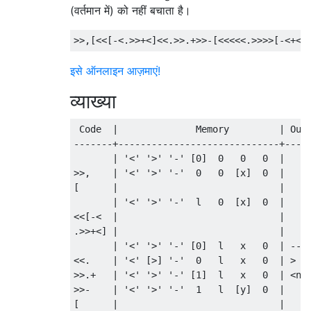
(वर्तमान में) को नहीं बचाता है।
इसे ऑनलाइन आज़माएं!
व्याख्या
 Code  |              Memory         | Outp
-------+-----------------------------+-----
       | '<' '>' '-' [0]  0   0   0  |     
>>,    | '<' '>' '-'  0   0  [x]  0  |     
[      |                             |     
       | '<' '>' '-'  l   0  [x]  0  |     
<<[-<  |                             |     
.>>+<] |                             |     
       | '<' '>' '-' [0]  l   x   0  | ----
<<.    | '<' [>] '-'  0   l   x   0  | >   
>>.+   | '<' '>' '-' [1]  l   x   0  | <nul
>>-    | '<' '>' '-'  1   l  [y]  0  |     
[      |                             |     