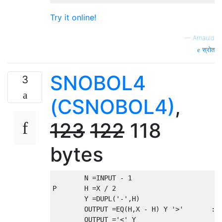
Try it online!
—
Arnauld
स्रोत
SNOBOL4
3
(CSNOBOL4)
,
123
122
118
bytes
	N =INPUT - 1

P	H =X / 2

	Y =DUPL('-',H)

	OUTPUT =EQ(H,X - H) Y '>'	:S(I)

	OUTPUT ='<' Y
