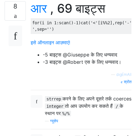
आर
, 69 बाइट्स
8
for
(
i 
in
1
:
scan
()
-1
)
cat
(
'<'
[
i
%%
2
],
rep
(
'-'
,
'
,
sep
=
''
)
इसे ऑनलाइन आज़माएं!
-5 बाइट्स @Giuseppe के लिए धन्यवाद
-3 बाइट्स @Robert एस के लिए धन्यवाद।
—
digEmAll
स्रोत
करने के लिए अपने दूसरे तर्क coerces
strrep
तो आप उपयोग कर सकते हैं
के
integer
/
स्थान पर
%/%
—
ग्यूसेप