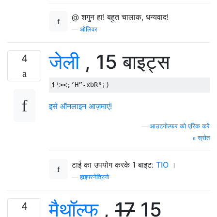
@ शगुन हा! बहुत चालाक, धन्यवाद!
—
ओलिवर
जेली
, 15 बाइट्स
4
इसे ऑनलाइन आज़माएं!
—
आउटगोल्फर को एरिक करें
स्रोत
टाई का उपयोग करके 1 बाइट:
TIO
।
—
हाइपरनेत्रिनो
मैथॉल्फ
,
17
15
4