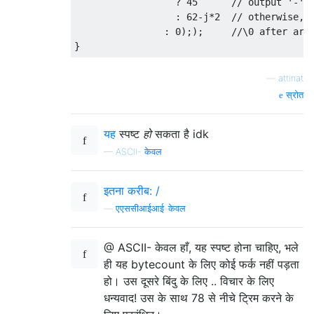
?
45
// output '-'
:
62
-
j
*
2
// otherwise, 
:
0
););
//\0 after arr
}
—
attinat
स्रोत
यह
स्पष्ट
हो
सकता है idk
—
ASCII- केवल
इतना करीब: /
—
एएससीआईआई-केवल
@ ASCII- केवल हाँ, यह स्पष्ट होना चाहिए, भले
ही यह bytecount के लिए कोई फर्क नहीं पड़ता
हो। उस दूसरे बिंदु के लिए .. विचार के लिए
धन्यवाद! उस के साथ 78 से नीचे ट्रिम करने के