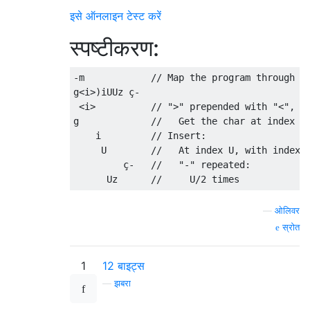
इसे ऑनलाइन टेस्ट करें
स्पष्टीकरण:
-m            // Map the program through [0
g<i>)iUUz ç-  

 <i>          // ">" prepended with "<", cr
g             //   Get the char at index U,
    i         // Insert:

     U        //   At index U, with index-w
         ç-   //   "-" repeated:

—
ओलिवर
स्रोत
1
12 बाइट्स
—
झबरा