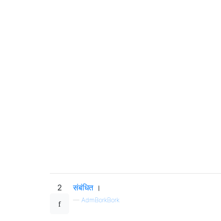
2
संबंधित
।
—
AdmBorkBork