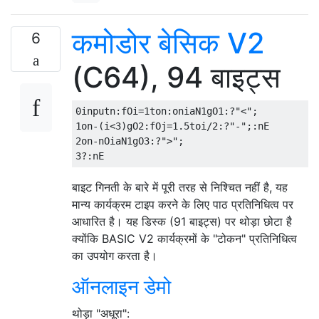
कमोडोर बेसिक V2
6
(C64), 94 बाइट्स
0inputn:fOi=1ton:oniaN1gO1:?"<";

1on-(i<3)gO2:fOj=1.5toi/2:?"-";:nE

2on-nOiaN1gO3:?">";

बाइट गिनती के बारे में पूरी तरह से निश्चित नहीं है, यह
मान्य कार्यक्रम टाइप करने के लिए पाठ प्रतिनिधित्व पर
आधारित है। यह डिस्क (91 बाइट्स) पर थोड़ा छोटा है
क्योंकि BASIC V2 कार्यक्रमों के "टोकन" प्रतिनिधित्व
का उपयोग करता है।
ऑनलाइन डेमो
थोड़ा "अधूरा":