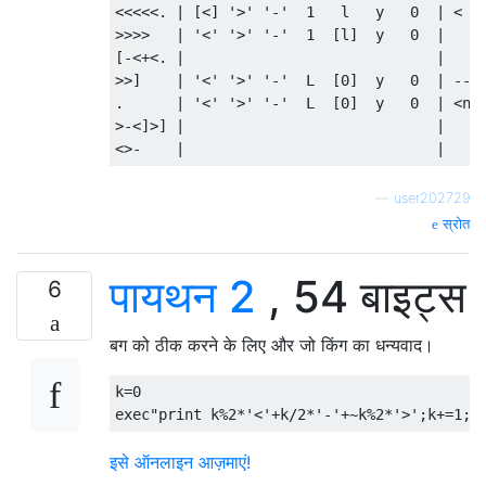
<<<<<. | [<] '>' '-'  1   l   y   0  | <   
>>>>   | '<' '>' '-'  1  [l]  y   0  |     
[-<+<. |                             |     
>>]    | '<' '>' '-'  L  [0]  y   0  | ----
.      | '<' '>' '-'  L  [0]  y   0  | <nul
>-<]>] |                             |     
—
user202729
स्रोत
पायथन 2
, 54 बाइट्स
6
बग को ठीक करने के लिए और जो किंग का धन्यवाद।
k
=
0
exec
"print k%2*'<'+k/2*'-'+~k%2*'>';k+=1;"
इसे ऑनलाइन आज़माएं!