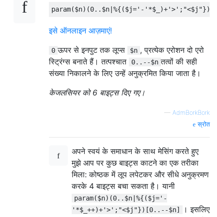
param
(
$n
)(
0.
.
$n
|%{(
$j
=
'-'
*
$_
)+
'>'
;
"<$j"
})[
इसे ऑनलाइन आज़माएं!
ऊपर से इनपुट तक लूप्स
, प्रत्येक एरोशन दो एरो
0
$n
स्ट्रिंग्स बनाते हैं। तत्पश्चात
तत्वों की सही
0..--$n
संख्या निकालने के लिए उन्हें अनुक्रमित किया जाता है।
केजलसियर को 6 बाइट्स दिए गए।
—
AdmBorkBork
स्रोत
अपने स्वयं के समाधान के साथ मेसिंग करते हुए
मुझे आप पर कुछ बाइट्स काटने का एक तरीका
मिला: कोष्ठक में लूप लपेटकर और सीधे अनुक्रमण
करके 4 बाइट्स बचा सकता है। यानी
param($n)(0..$n|%{($j='-
। इसलिए
'*$_++)+'>';"<$j"})[0..--$n]