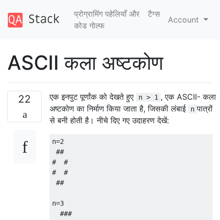
प्रोग्रामिंग पहेलियाँ और
टैग्‍स
Account
कोड गोल्फ
ASCII कला अष्टकोण
एक इनपुट पूर्णांक को देखते हुए
, एक ASCII- कला
22
n > 1
अष्टकोण का निर्माण किया जाता है, जिसकी लंबाई
पात्रों
n
से बनी होती है। नीचे दिए गए उदाहरण देखें:
n=2

 ##

#  #

#  #

 ##

n=3

  ###
