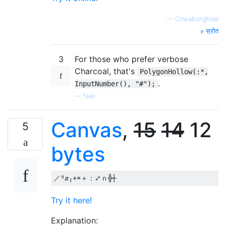
—
Cowabunghole
स्रोत
3
For those who prefer verbose
Charcoal, that's
PolygonHollow(:*,
.
InputNumber(), "#");
—
Neil
Canvas
,
15
14
12
5
bytes
Try it here!
Explanation: