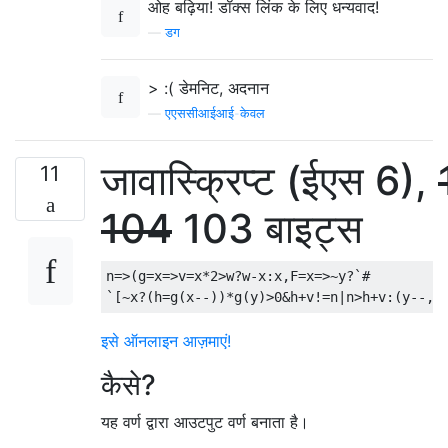
ओह बढ़िया! डॉक्स लिंक के लिए धन्यवाद!
—
डग
> :( डेमनिट, अदनान
—
एएससीआईआई-केवल
जावास्क्रिप्ट (ईएस 6),
11
104
103 बाइट्स
n
=>(
g
=
x
=>
v
=
x
*
2
>
w
?
w
-
x
:
x
,
F
=
x
=>~
y
?`#
`[~
x
?(
h
=
g
(
x
--))*
g
(
y
)>
0
&
h
+
v
!=
n
|
n
>
h
+
v
:(
y
--,
x
इसे ऑनलाइन आज़माएं!
कैसे?
यह वर्ण द्वारा आउटपुट वर्ण बनाता है।