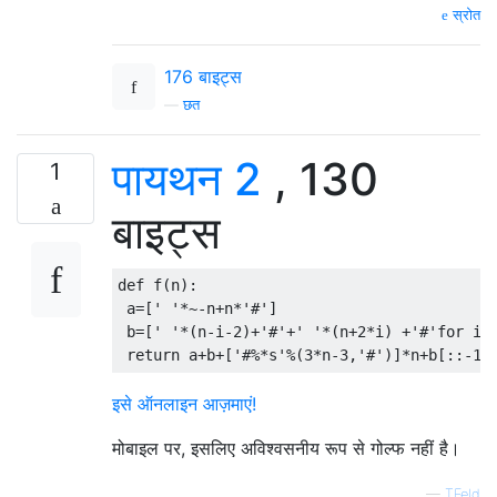
स्रोत
176 बाइट्स
—
छत
पायथन 2
, 130
1
बाइट्स
def
 f
(
n
):
 a
=[
' '
*~-
n
+
n
*
'#'
]
 b
=[
' '
*(
n
-
i
-
2
)+
'#'
+
' '
*(
n
+
2
*
i
)
+
'#'
for
 i 
return
 a
+
b
+[
'#%*s'
%(
3
*
n
-
3
,
'#'
)]*
n
+
b
[::-
1
]
इसे ऑनलाइन आज़माएं!
मोबाइल पर, इसलिए अविश्वसनीय रूप से गोल्फ नहीं है।
—
TFeld