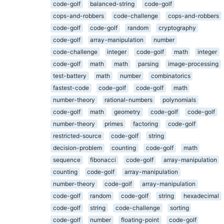
code-golf
balanced-string
code-golf
cops-and-robbers
code-challenge
cops-and-robbers
code-golf
code-golf
random
cryptography
code-golf
array-manipulation
number
code-challenge
integer
code-golf
math
integer
code-golf
math
math
parsing
image-processing
test-battery
math
number
combinatorics
fastest-code
code-golf
code-golf
math
number-theory
rational-numbers
polynomials
code-golf
math
geometry
code-golf
code-golf
number-theory
primes
factoring
code-golf
restricted-source
code-golf
string
decision-problem
counting
code-golf
math
sequence
fibonacci
code-golf
array-manipulation
counting
code-golf
array-manipulation
number-theory
code-golf
array-manipulation
code-golf
random
code-golf
string
hexadecimal
code-golf
string
code-challenge
sorting
code-golf
number
floating-point
code-golf