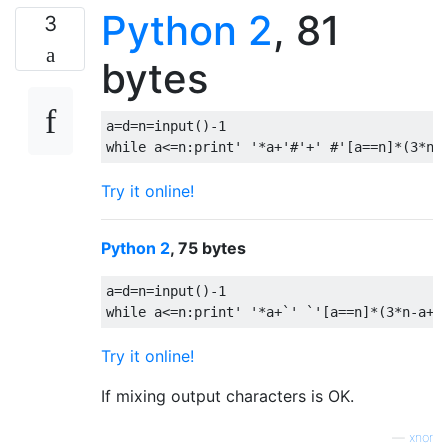
Python 2
, 81
3
bytes
a
=
d
=
n
=
input
()-
1
while
 a
<=
n
:
print
' '
*
a
+
'#'
+
' #'
[
a
==
n
]*(
3
*
n
-
Try it online!
Python 2
, 75 bytes
a
=
d
=
n
=
input
()-
1
while
 a
<=
n
:
print
' '
*
a
+`
' `'
[
a
==
n
]*(
3
*
n
-
a
+~
Try it online!
If mixing output characters is OK.
—
xnor