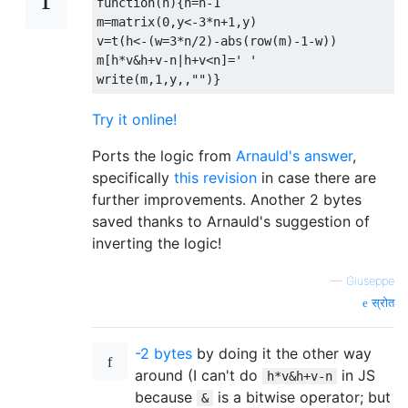
function
(
n
){
n
=
n
-1
m
=
matrix
(
0
,
y
<-
3
*
n
+1
,
y
)
v
=
t
(
h
<-(
w
=
3
*
n
/
2
)-
abs
(
row
(
m
)
-1
-
w
))
m
[
h
*
v
&
h
+
v
-
n
|
h
+
v
<
n
]=
' '
write
(
m
,
1
,
y
,,
""
)}
Try it online!
Ports the logic from
Arnauld's answer
,
specifically
this revision
in case there are
further improvements. Another 2 bytes
saved thanks to Arnauld's suggestion of
inverting the logic!
—
Giuseppe
स्रोत
-2 bytes
by doing it the other way
around (I can't do
in JS
h*v&h+v-n
because
is a bitwise operator; but
&