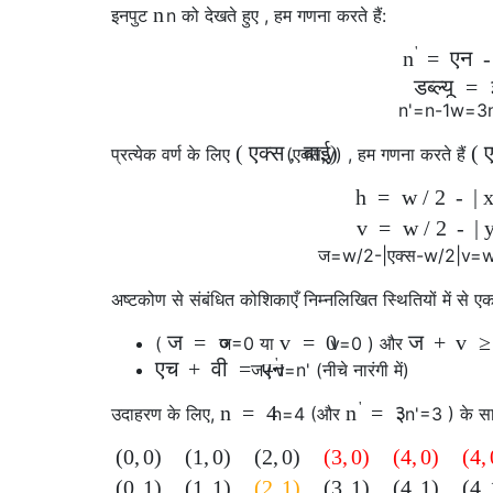
n
इनपुट
n
को देखते हुए , हम गणना करते हैं:
'
=
एन
n
डब्ल्यू
=
n
'
=
n
-
1
w
=
3
(
एक्स
,
वाई
)
(
प्रत्येक वर्ण के लिए
(
एक्स
,
y
)
, हम गणना करते हैं
h
=
w
/
2
-
|
v
=
w
/
2
-
|
ज
=
w
/
2
-
|
एक्स
-
w
/
2
|
v
=
अष्टकोण से संबंधित कोशिकाएँ निम्नलिखित स्थितियों में से एक 
ज
=
०
v
=
0
ज
+
v
(
ज
=
0
या
v
=
0
) और
'
एच
+
वी
=
एन
ज
+
v
=
n
'
(नीचे नारंगी में)
'
n
=
4
=
३
n
उदाहरण के लिए,
n
=
4
(और
n
'
=
3
) के स
(
0
,
0
)
(
1
,
0
)
(
2
,
0
)
(
3
,
0
)
(
4
,
0
)
(
4
,
(
0
,
1
)
(
1
,
1
)
(
2
,
1
)
(
3
,
1
)
(
4
,
1
)
(
4
,