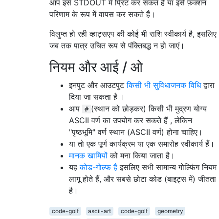
   #     #

आप इसे STDOUT में प्रिंट कर सकते हैं या इसे फ़ंक्शन
  #       #

परिणाम के रूप में वापस कर सकते हैं।
 #         #

#           #

विलुप्त हो रही व्हाट्सएप की कोई भी राशि स्वीकार्य है, इसलिए
#           #

जब तक पात्र उचित रूप से पंक्तिबद्ध न हो जाएं।
#           #

#           #

नियम और आई / ओ
#           #

 #         #

इनपुट और आउटपुट
किसी भी सुविधाजनक विधि
द्वारा
  #       #

दिया जा सकता है ।
   #     #

आप
(स्थान को छोड़कर) किसी भी मुद्रण योग्य
#
    #####

ASCII वर्ण का उपयोग कर सकते हैं , लेकिन
"पृष्ठभूमि" वर्ण स्थान (ASCII वर्ण) होना चाहिए।
या तो एक पूर्ण कार्यक्रम या एक समारोह स्वीकार्य हैं।
मानक खामियों
को मना किया जाता है।
यह
कोड-गोल्फ है
इसलिए सभी सामान्य गोल्फिंग नियम
लागू होते हैं, और सबसे छोटा कोड (बाइट्स में) जीतता
है।
code-golf
ascii-art
code-golf
geometry