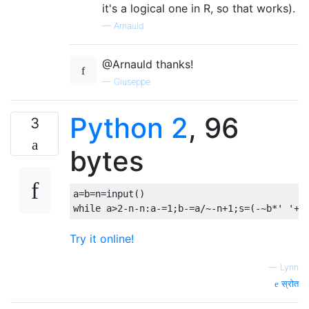
it's a logical one in R, so that works).
—
Arnauld
@Arnauld thanks!
—
Giuseppe
Python 2
, 96
3
bytes
a
=
b
=
n
=
input
()
while
 a
>
2
-
n
-
n
:
a
-=
1
;
b
-=
a
/~-
n
+
1
;
s
=(-~
b
*
' '
+
'
Try it online!
—
Lynn
स्रोत