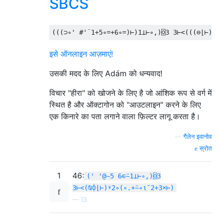
SBCS
(((⊃∘
' #'
¨
1
+
5
∘=+
6
∘=)⊢)
1
⊥⊢∘,)⌺
3
3
⊢<(((⊖⌊⊢)⌽
इसे ऑनलाइन आज़माएं!
उसकी मदद के लिए Adám को धन्यवाद!
विचार "हीरा" को खोजने के लिए है जो आंशिक रूप से वर्ग में
स्थित है और ऑक्टागोन को "आउटलाइन" करने के लिए
एक किनारे का पता लगाने वाला फ़िल्टर लागू करता है।
—
गैलेन इवानोव
स्रोत
1
46:
(' '@~5 6∊⍨1⊥⊢∘,)⌺3
3⊢<(⍉⌽⌊⊢)⍣2∘(∘.+⍨∘⍳¯2+3×⊢)
—
13