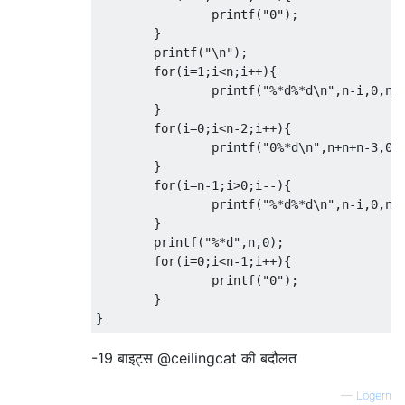
		printf
(
"0"
);
}
	printf
(
"\n"
);
for
(
i
=
1
;
i
<
n
;
i
++){
		printf
(
"%*d%*d\n"
,
n
-
i
,
0
,
n
+
}
for
(
i
=
0
;
i
<
n
-
2
;
i
++){
		printf
(
"0%*d\n"
,
n
+
n
+
n
-
3
,
0
)
}
for
(
i
=
n
-
1
;
i
>
0
;
i
--){
		printf
(
"%*d%*d\n"
,
n
-
i
,
0
,
n
+
}
	printf
(
"%*d"
,
n
,
0
);
for
(
i
=
0
;
i
<
n
-
1
;
i
++){
		printf
(
"0"
);
}
}
-19 बाइट्स @ceilingcat की बदौलत
—
Logern