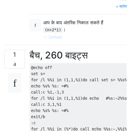
स्रोत
आप के बाद अंतरिक्ष निकाल सकते हैं
।
(n+2*i)
—
Zacharý
बैच, 260 बाइट्स
1
@echo off

set s=

for /l %%i in (1,1,%1)do call set s= %%s%%

echo %s% %s: =#%

call:c %1,-1,3

for /l %%i in (1,1,%1)do echo   #%s:~2%%s%%
call:c 3,1,%1

echo %s% %s: =#%

exit/b

:c
