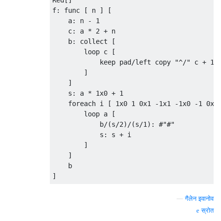
Red[]

f: func [ n ] [

    a: n - 1                               
    c: a * 2 + n                           
    b: collect [                           
        loop c [                           
            keep pad/left copy "^/" c + 1  
        ]

    ]

    s: a * 1x0 + 1                         
    foreach i [ 1x0 1 0x1 -1x1 -1x0 -1 0x-1
        loop a [                           
            b/(s/2)/(s/1): #"#"            
            s: s + i                       
        ]        

    ]

    b                                      
—
गैलेन इवानोव
स्रोत