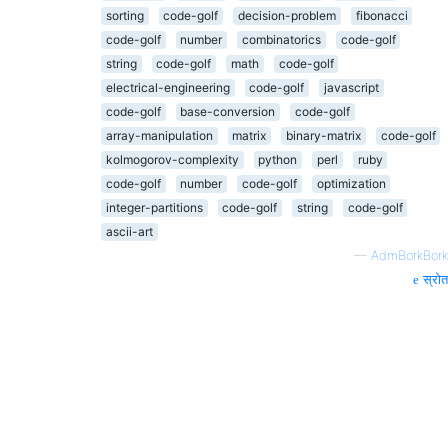
sorting
code-golf
decision-problem
fibonacci
code-golf
number
combinatorics
code-golf
string
code-golf
math
code-golf
electrical-engineering
code-golf
javascript
code-golf
base-conversion
code-golf
array-manipulation
matrix
binary-matrix
code-golf
kolmogorov-complexity
python
perl
ruby
code-golf
number
code-golf
optimization
integer-partitions
code-golf
string
code-golf
ascii-art
—
AdmBorkBork
स्रोत