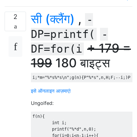
सी (क्लैंग)
,
2
-
DP=printf(
-
+ 179 =
DF=for(i
199
180 बाइट्स
i
;*
m
=
"%*s%*s\n"
;
g
(
n
){
P
"%*s"
,
n
,
H
;
F
;--
i
;)
P H
इसे ऑनलाइन आज़माएं!
Ungolfed:
f
(
n
){
int
 i
;
	printf
(
"%*d"
,
n
,
0
);
for
(
i
=
0
;
i
<
n
-
1
;
i
++){