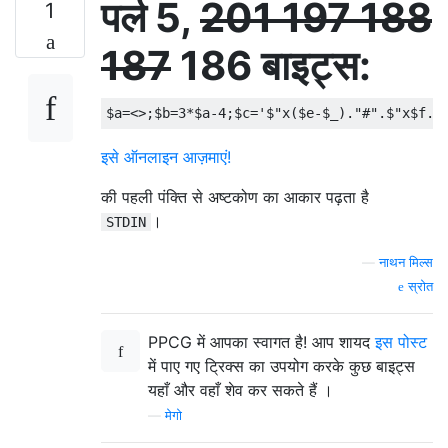
पर्ल 5,
201
197
188
1
187
186 बाइट्स:
$a
=<>;
$b
=
3
*
$a
-
4
;
$c
=
'$"x($e-$_)."#".$"x$f."
इसे ऑनलाइन आज़माएं!
की पहली पंक्ति से अष्टकोण का आकार पढ़ता है
।
STDIN
—
नाथन मिल्स
स्रोत
PPCG में आपका स्वागत है! आप शायद
इस पोस्ट
में पाए गए ट्रिक्स का उपयोग करके कुछ बाइट्स
यहाँ और वहाँ शेव कर सकते हैं ।
—
मेगो