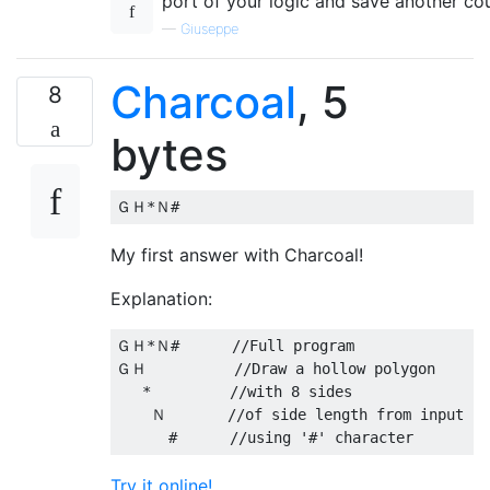
port of your logic and save another cou
—
Giuseppe
Charcoal
, 5
8
bytes
My first answer with Charcoal!
Explanation:
ＧＨ*Ｎ#      //Full program

ＧＨ          //Draw a hollow polygon

   *         //with 8 sides

    Ｎ       //of side length from input

Try it online!