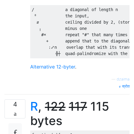
/             a diagonal of length n

 ⁸            the input,

  ⇵           ceiling divided by 2, (storin
   ╷          minus one

    #×        repeat "#" that many times

      +       append that to the diagonal

       :⤢n    overlap that with its transpo
Alternative 12-byter
.
—
dzaima
स्रोत
R
,
122
117
115
4
bytes