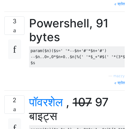
स्रोत
Powershell, 91
3
bytes
param
(
$n
)(
$s
=
' '
*--
$n
+
'#'
*
$n
+
'#'
)
--
$n
.
.0+
,
0
*
$n
+
0.
.
$n
|%{
' '
*
$_
+
"#$(' '*(3*$n
$s
—
mazzy
स्रोत
पॉवरशेल
,
107
97
2
बाइट्स