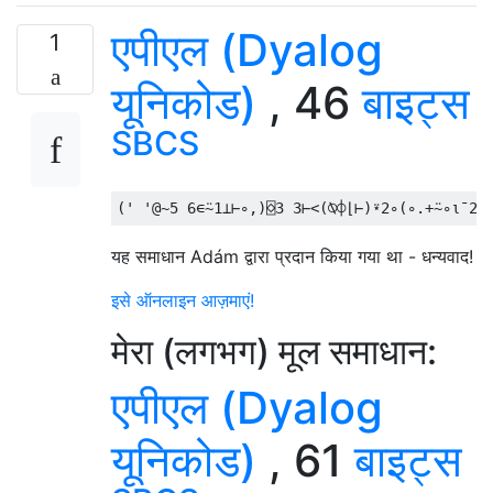
एपीएल (Dyalog
1
यूनिकोड)
, 46
बाइट्स
SBCS
(
' '
@~
5
6
∊⍨
1
⊥⊢∘,)⌺
3
3
⊢<(⍉⌽⌊⊢)⍣
2
∘(∘.+⍨∘⍳¯
2
+
यह समाधान Adám द्वारा प्रदान किया गया था - धन्यवाद!
इसे ऑनलाइन आज़माएं!
मेरा (लगभग) मूल समाधान:
एपीएल (Dyalog
यूनिकोड)
, 61
बाइट्स