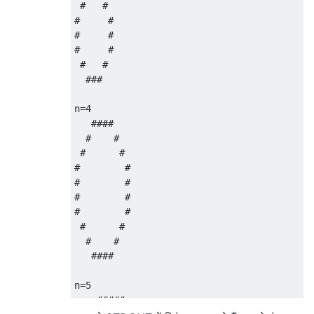
 #   #

#     #

#     #

#     #

 #   #

  ###

n=4

   ####

  #    #

 #      #

#        #

#        #

#        #

#        #

 #      #

  #    #

   ####

n=5

    #####
