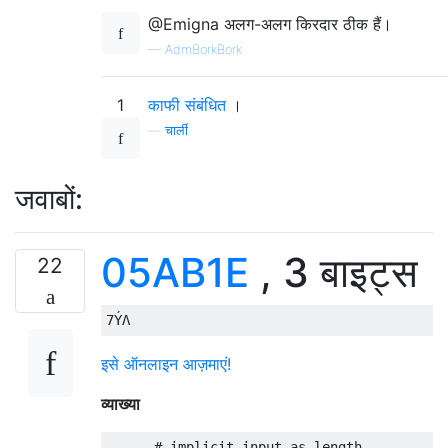
@Emigna अलग-अलग किरदार ठीक हैं।
—
AdmBorkBork
1
काफी संबंधित
।
—
चार्ली
जवाबों:
05AB1E
, 3 बाइट्स
22
इसे ऑनलाइन आज़माएं!
व्याख्या
      # implicit input as length
