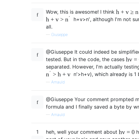
h
+
v
≥
n
Wow, this is awesome! I think
′
h
+
v
>
n
h
+
v
>
n
′
, although I'm not sur
all.
—
Giuseppe
@Giuseppe It could indeed be simplifie
h
v
=
tested. But in the code, the cases
separated. However, I'm actually testin
′
>
h
+
v
n
n
′
>
h
+
v
), which already is 1 
—
Arnauld
@Giuseppe Your comment prompted me t
formula and I finally saved a byte by writ
—
Arnauld
h
v
=
0
1
heh, well your comment about
h