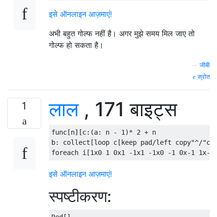
इसे ऑनलाइन आज़माएं!
अभी बहुत गोल्फ नहीं है। अगर मुझे समय मिल जाए तो
गोल्फ हो सकता है।
—
जीबी
स्रोत
लाल
, 171 बाइट्स
1
func[n][c:(a: n - 1)* 2 + n

b: collect[loop c[keep pad/left copy"^/"c +
इसे ऑनलाइन आज़माएं!
स्पष्टीकरण: