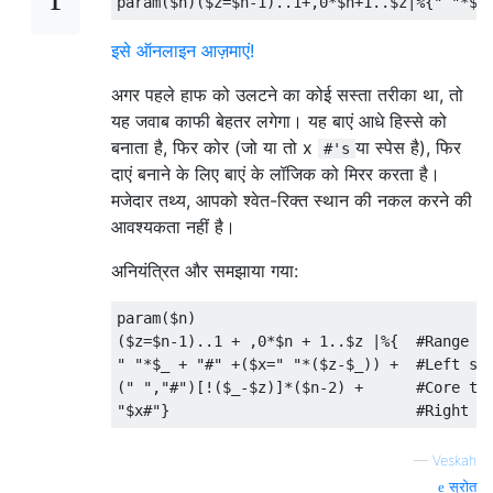
param
(
$n
)(
$z
=
$n
-
1
).
.1+
,
0
*
$n
+
1.
.
$z
|%{
" "
*
$_
इसे ऑनलाइन आज़माएं!
अगर पहले हाफ को उलटने का कोई सस्ता तरीका था, तो
यह जवाब काफी बेहतर लगेगा। यह बाएं आधे हिस्से को
बनाता है, फिर कोर (जो या तो x
या स्पेस है), फिर
#'s
दाएं बनाने के लिए बाएं के लॉजिक को मिरर करता है।
मजेदार तथ्य, आपको श्वेत-रिक्त स्थान की नकल करने की
आवश्यकता नहीं है।
अनियंत्रित और समझाया गया:
param
(
$n
)
(
$z
=
$n
-
1
)..
1
+
,
0
*
$n 
+
1.
.
$z 
|%{
#Range t
" "
*
$_ 
+
"#"
+(
$x
=
" "
*(
$z
-
$_
))
+
#Left si
(
" "
,
"#"
)[!(
$_
-
$z
)]*(
$n
-
2
)
+
#Core th
"$x#"
}
#Right s
—
Veskah
स्रोत