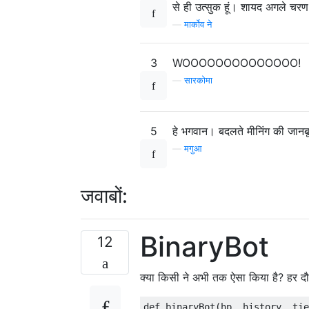
से ही उत्सुक हूं। शायद अगले चरण मे
—
मार्कोव ने
3
WOOOOOOOOOOOOOO!
—
सारकोमा
5
हे भगवान। बदलते मीनिंग की जानब
—
मगुआ
जवाबों:
BinaryBot
12
क्या किसी ने अभी तक ऐसा किया है? हर दौर
def binaryBot(hp, history, tie