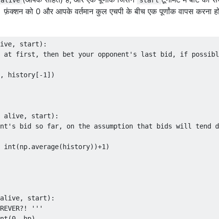
 | 0.00% | [३२ ४१ २४ २ ० ०]% |

ं हैं। फ़ंक्शन को 0 और आपके वर्तमान कुल एचपी के बीच एक पूर्णांक वापस करन
 0.00% | 0.00% | [४ [१ २३ २ २ ०]% |

0% | 0.00% | [४४ ५१ ५ ० ०]% |

 | 0.00% | 0.00% | [४० ५ [२ ० ० ०]% |

ive, start):

% | 0.00% | [67 32 1 0 0 0]% |

 at first, then bet your opponent's last bid, if possibl
.00% | 0.00% | [२ ९ ३ ३ ० ०]]% |

 | 0.00% | [१०० ० ० ० ०]]% |

, history[-1])

0.00% | 0.00% | [१०० ० ० ० ०]]% |

 | 0.00% | [१०० ० ० ० ०]]% |

------ + --------- + ---- ----- + --------- + ----------
 alive, start):

nt's bid so far, on the assumption that bids will tend d
 int(np.average(history))+1)

alive, start):

REVER?! '''
