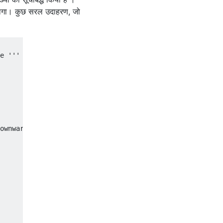
ा होगा। कुछ सरल उदाहरण, जो
e '''

------------------ +

ownward '''
