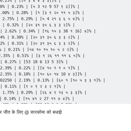
0.25% | [[० ३ ४ ४ ३ ३]]% |

30% | 0.23% | [५ 3 १२ 9 57 ९ ३]]% |

.00% | 0.28% | [१ [३ ९ २० ११ ५ ३]% |

 2.75% | 0.29% | [५ 4 २१ ३ ६ ५ ४]% |

4% | 0.32% | [२० ३१ ३५ ६ ३ ३ २]% |

| 2.62% | 0.34% | [१६ १५ ३ 38 १ 16] ४]% |

4% | 0.30% | [२० ३१ ३५ ६ ३ ३ २]% |

2% | 0.31% | [२० ३१ ३५ ६ ३ ३ २]% |

% | 0.21% | [५४ १० १५ १० ५ २ २]% |

 2.35% | 0.51% | [३ ९ २६ ११ ११ ६ ५]% |

 | 0.27% | [53 18 6 13 5 3]% |

2.39% | 0.22% | [[४ १० १ १ ० १]% |

2.35% | 0.10% | [१० ६० १४ 10 ४ ३]]% |

02250 | 2.19% | 0.13% | [६० १ [१० ५ ३ ३ १]% |

| 0.11% | [९ ० ९ २ ३ २ १]% |

 1.75% | 0.29% | [२६ ४ ९ १३ ५ ३ ३]% |

| 0.14% | [१५ ४१ २ 27 ११ ४ ४]% |

.40% | 0.02% | [83 12 3 1 0 0]% |

4 | 1.29% | 0.22% | [[९ १ १ १ १ १ १]% |

 और जीत के लिए @ सारकोमा को बधाई!
 1.15% | 0.18% | [४ 20 २० १३ १२ ५ २]% |

 1.00% | 0.20% | [[६ ९ ५ ४ २ २]% |

76% | 0.11% | [९ ४ १ १ १ १ १ १]% |
