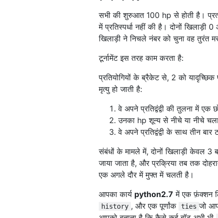
| 31. ज्यामितीय आधार | 0.00776 |
सभी की शुरुआत 100 hp से होती है। प्रत्ये
| 32. GuessBot | 0.00719 | 0.0
में प्रतिस्पर्धा नहीं की है। दोनों खिलाड
| 33. बाउंडेड्रैंडैमिकबोट | 0.0062
खिलाड़ी ने निचले नंबर को चुना वह तुरंत मर
| 34. स्प्रेडरबॉट | 0.00549 | 0.
| 35. निर्धारक | 0.00529 | 0.45%
टूर्नामेंट इस तरह काम करता है:
| 36. PercentBot | 0.00377 | 0
| 37. HalvsiestBot | 0.00337 |
प्रतियोगियों के ब्रैकेट से, 2 को यादृच्छ
| 38. GetAlongBot | 0.00330 | 
मृत्यु हो जाती है:
| 39. बैंडडॉट | 0.00297 | 0.29%
| 40. TENaciousBot | 0.00287 |
वे अपने प्रतिद्वंद्वी की तुलना में एक छ
| 41. अस्तित्ववाद | 0.00275 | 0.
उनका hp शून्य से नीचे या नीचे चला
| 42. रैंडमबॉट | 0.00170 | 0.13%
| 43. AggressiveBoundedRandomB
वे अपने प्रतिद्वंद्वी के साथ तीन बार ट
| 44. ब्लड बैंक | 0.00155 | 0.01
संबंधों के मामले में, दोनों खिलाड़ी केवल 
| 45. OutBidBot | 0.00155 | 0.
| 46. ​​BoxBot | 0.00148 | 0.10
जाया जाता है, और प्रक्रिया तब तक दोहरात
| 47. LastBot | 0.00116 | 0.08
एक अगले दौर में मुफ्त में चलती है।
| 48. UpYoursBot | 0.00088 | 0
| 49. एवरबोट | 0.00073 | 0.06% 
आपका कार्य
python2.7
में एक फ़ंक्शन 
| 50. PatheticBot | 0.00016 | 
, और एक पूर्णांक
जो आपक
history
ties
| 51. ओवरफ़ीडबॉट | 0.00014 | 0.
आपको बताता है कि कैसे कई बॉट अभी भी