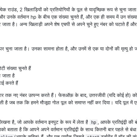
 0.74% | 0.07% | [१ ९ ४६ २५ 19 २ १]% |

क राउंड, 2 खिलाड़ियों को प्रतियोगियों के पूल से यादृच्छिक रूप से चुना जाता
5% | 1.34% | [६५ १ [४ ६ ५ ३]% |

़ी 0 और उनके वर्तमान hp के बीच एक संख्या चुनते हैं, और एक ही समय में उन संख
2 | 0.60% | 0.05% | [४२ ३ ९ १२ ५ २ ०]% |

 जाता है। अन्य खिलाड़ी अपने शेष एचपी से अपने चुने हुए नंबर को घटाते हैं और अ
54% | 0.02% | [३२ ४३ १ ९ ४ १ १]% |

 | 0.16% | [२२ ४१ २० ११ १ ४ २]% |

.38% | 0.00% | [[५ 1 ४ २ १ १ ०]% |

 0.29% | 0.08% | [३२ ४३ १५ ६ २ २ १]% |

िक पर चुना जाता है। उनका सामना होता है, और उनमें से एक या दोनों की मृत्यु ह
0.33% | 0.01% | [[६ १ [४ १ १ ०]% |

 | 0.02% | [[६ ९ १० ४ १ १ ०]% |

 0.29% | 0.00% | [94 4 1 0 0 0]% |

ोटी संख्या चुनते हैं
25% | 0.04% | [92 6 1 0 0 0]% |

 जाता है
 | 0.07% | [४२ ३६ १४ ५ २ १]% |

otV2 | 0.00165 | 0.14% | 0.06% | [[४६ ३४ ९ २ २ १]% |

ाई करते हैं
% | 0.30% | [६५ २ 1 ५ १ १ १ ०]% |

3 बार तक नए नंबर उत्पन्न करते हैं। फेसऑफ़ के बाद, उत्तरजीवी (यदि कोई हो) को
03% | 0.25% | [६५ ६ २१ ६ १ १]% |

% | 0.09% | [१० ५१ ३३ ५ ५ १ १]% |

ी है जब तक कि हमने मौजूदा गोल पूल को समाप्त नहीं कर दिया। यदि पूल में एक
% | 0.07% | [[६ ६ १६ २ २ १ ०]% |

.07% | 0.03% | [३ [४० १ 1 १ ५ १ १ ०]% |

| 0.03% | [[४ ३ १० १० २ ०]% |

लिखना है, जो आपके वर्तमान इनपुट के रूप में लेता है
, आपके प्रतिद्वंद्वी क
hp
0.01% | 0.02% | [94 0 5 1 0 0]% |

ो बताता है कि आपने अपने वर्तमान प्रतिद्वंद्वी के साथ कितनी बार पहले से बंधा 
01% | 0.00% | [५ [४० २ ० ० ०]% |

(आपके सहित) हैं, और एक पूर्णांक जिसने
टूर्नामेंट में बॉट की
alive
start