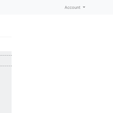
Account
------------------ +

------------------ +
