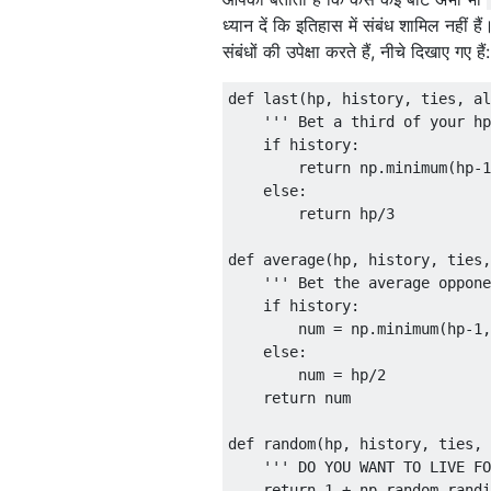
| 52. रॉबीबोट | 0.00009 | 0.01%
ध्यान दें कि इतिहास में संबंध शामिल नही
| 53. WorstCaseBot | 0.00002 |
संबंधों की उपेक्षा करते हैं, नीचे दिखाए गए हैं:
| 54. स्मार्टबॉट | 0.00002 | 0.0
| 55. AAAAUpYoursBot | 0.00000
def last(hp, history, ties, al
| 56. किकबनबोट | 0.00000 | 0.00
    ''' Bet a third of your hp
| 57. OneShotBot | 0.00000 | 0
    if history:

| 58. किकबॉट | 0.00000 | 0.00%
        return np.minimum(hp-1
| 59. KamikazeBot | 0.00000 | 
    else:

| 60. मीनकबॉट | 0.00000 | 0.00%
        return hp/3

+ ----------------------------
def average(hp, history, ties,
    ''' Bet the average oppone
    if history:

        num = np.minimum(hp-1,
    else:

        num = hp/2

    return num

def random(hp, history, ties, 
    ''' DO YOU WANT TO LIVE FO