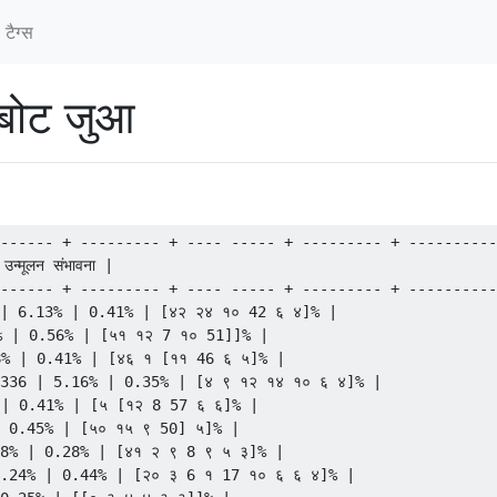
टैग्‍स
रोबोट जुआ
------ + --------- + ---- ----- + --------- + ----------
्मूलन संभावना |

------ + --------- + ---- ----- + --------- + ----------
| 6.13% | 0.41% | [४२ २४ १० 42 ६ ४]% |

% | 0.56% | [५१ १२ 7 १० 51]]% |

78% | 0.41% | [४६ १ [११ 46 ६ ५]% |

336 | 5.16% | 0.35% | [४ ९ १२ १४ १० ६ ४]% |

% | 0.41% | [५ [१२ 8 57 ६ ६]% |

 0.45% | [५० १५ ९ 50] ५]% |

8% | 0.28% | [४१ २ ९ 8 ९ ५ ३]% |

.24% | 0.44% | [२० ३ 6 १ 17 १० ६ ६ ४]% |
