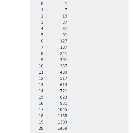
    0 |       1

    1 |       7

    2 |      19

    3 |      37

    4 |      61

    5 |      91

    6 |     127

    7 |     187

    8 |     241

    9 |     301

   10 |     367

   11 |     439

   12 |     517

   13 |     613

   14 |     721

   15 |     823

   16 |     931

   17 |    1045

   18 |    1165

   19 |    1303

   20 |    1459
