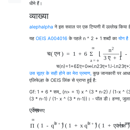
धीमे हैं।
व्याख्या
alephalpha
ने इस सवाल पर एक टिप्पणी में उल्लेख किया ह
यह
OEIS A004016
के पहले n ^ 2 + 1 शब्दों का
योग है
∞
2
n
च
(
एन
)
=
1
+
6
⌊
⌊
-
Σ
3
ए
+
1
a
=
०
च
(
n
)
=
1
+
6
Σ
ए
=
0
∞
⌊
n
2
3
ए
+
1
⌋
-
⌊
n
2
3
ए
+
उस सूत्र के सही होने का मेरा प्रमाण,
कुछ जानकारी पर आधा
एलिफेल्हा के OEIS लिंक से प्राप्त हुई है:
Gf: 1 + 6 * सम_ {n> = 1} x ^ (3 * n-2) / (1-x ^ (3
(3 * n-1) / (1- x ^ (3 * n-1))। - पॉल डी। हन्ना, जु
ए
एक्स
एक्स
ए
∞
के
+
१
के
+
१
-
1
कश्
(
1
-
)
(
1
+
x
)
(
1
+
Π
q
q
एक्स
क्ष