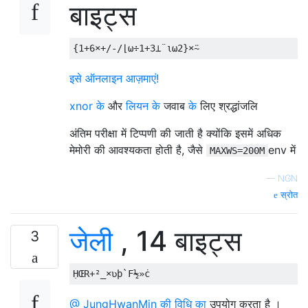
बाइट्स
{
1
+
6
×+
/-/
⌊⍵÷
1
+
3
⊥¨⍳⍵
2
}×⍨
इसे ऑनलाइन आज़माएं!
xnor के
और
लियन
के
जवाब
के
लिए श्रद्धांजलि
अंतिम परीक्षा में टिप्पणी की जाती है क्योंकि इसमें अधिक
मेमोरी की आवश्यकता होती है, जैसे
env में
MAXWS=200M
—
NGN
स्रोत
जेली
, 14 बाइट्स
3
@ JungHwanMin की विधि का
उपयोग करता है ।