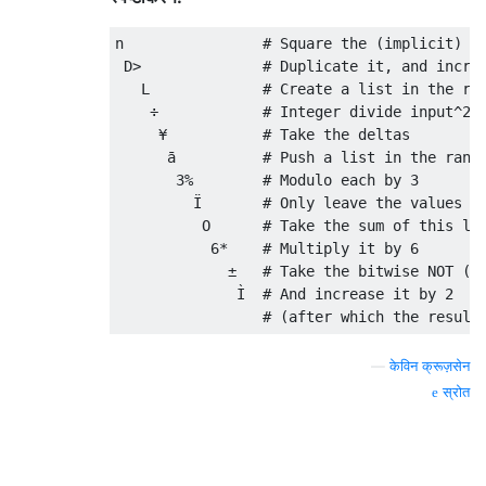
n                
# Square the (implicit) i
 D
>
# Duplicate it, and incre
   L             
# Create a list in the ra
÷
# Integer divide input^2 
¥
# Take the deltas
ā
# Push a list in the rang
3
%
# Modulo each by 3
Ï
# Only leave the values a
          O      
# Take the sum of this li
6
*
# Multiply it by 6
±
# Take the bitwise NOT (-
Ì
# And increase it by 2
# (after which the result
—
केविन क्रूज़सेन
स्रोत