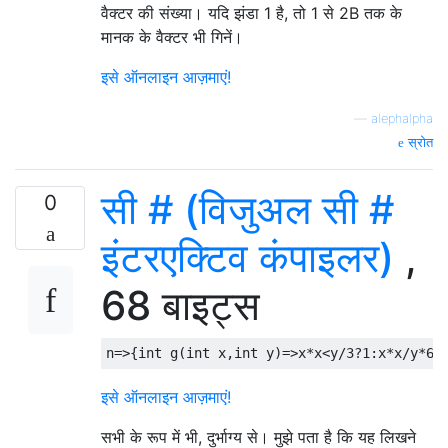
वैक्टर की संख्या। यदि झंडा 1 है, तो 1 से 2B तक के
मानक के वैक्टर भी गिनें।
इसे ऑनलाइन आज़माएं!
—
alephalpha
स्रोत
सी # (विजुअल सी #
0
इंटरएक्टिव कंपाइलर)
,
68 बाइट्स
n
=>{
int
 g
(
int
 x
,
int
 y
)=>
x
*
x
<
y
/
3
?
1
:
x
*
x
/
y
*
6
-
इसे ऑनलाइन आज़माएं!
सभी के रूप में भी, दुर्भाग्य से। मुझे पता है कि यह लिखने