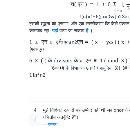
च
(
एन
)
=
1
+
6
⌊
Σ
a
=
०
f
(
n
)
=
1
+
6
∑
a
=
0
∞
⌊
n
2
3
a
इसकी शुद्धता का प्रमाण, और एक स्पष्टीकरण कि कैसे एक्सन इ
कामयाब रहा,
यहां
पाया जा सकता
है
।
2
1
≤
एन
≤
एन
=
(
x
+
y
ω
)
(
x
एन
1
≤
एन
≤
n
2
(
एक्स
,
y
)
6
×
(
(
के divisors के #
एन
≡
1
(
mod
3
)
6
×
(
(
# के विभाजक
एन
≡
1
(
आधुनिक
3
)
)
-
(
# 
2
1
n
1
n
2
4
मुझे निश्चित रूप से यह उम्मीद नहीं थी जब xnor ने
गणितीय अंतर्दृष्टि है"।
—
बब्बलर