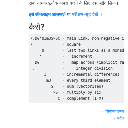
सकारात्मक पूर्णांक वापस करने के लिए एक अद्वैत लिंक।
इसे ऑनलाइन आज़माएं!
या
परीक्षण-सूट देखें
।
कैसे?
²:Ð€‘$Im3S×6C - Main Link: non-negative int
²             - square                     
     $        - last two links as a monad:

    ‘         -   increment                
  Ð€          -   map across (implicit rang
 :            -     integer division       
      I       - incremental differences   
       m3     - every third element        
         S    - sum (vectorises)           
          ×6  - multiply by six            
—
जोनाथन एलन
स्रोत