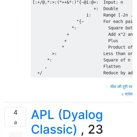
[:+/@,*:>:(*++&*:)"{~@i:@+:  Input: n

                         +:  Double

                      i:     Range [-2n .. 
                  "{~        For each pair 
                *:             Square both 
              +                Add x^2 and 
             +                 Plus

            *                  Product of x
        >:                   Less than or e
      *:                     Square of n

     ,                       Flatten

—
मील की दूरी पर
स्रोत
APL (Dyalog
4
Classic)
, 23