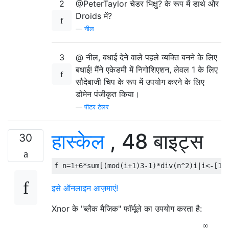
2
@PeterTaylor चेडर भिक्षु? के रूप में डार्थ और
Droids में?
—
नील
3
@ नील, बधाई देने वाले पहले व्यक्ति बनने के लिए
बधाई! मैंने एकेडमी में निगोशिएशन, लेवल 1 के लिए
सौदेबाजी चिप के रूप में उपयोग करने के लिए
डोमेन पंजीकृत किया।
—
पीटर टेलर
हास्केल
, 48 बाइट्स
30
f n
=
1
+
6
*
sum
[(
mod
(
i
+
1
)
3
-
1
)*
div
(
n
^
2
)
i
|
i
<-[
1
.
इसे ऑनलाइन आज़माएं!
Xnor के "ब्लैक मैजिक" फॉर्मूले का उपयोग करता है:
∞