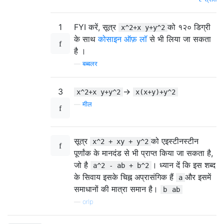
1
FYI करें, सूत्र
को १२० डिग्री
x^2+x y+y^2
के साथ
कोसाइन ऑफ़ लॉ
से भी लिया जा सकता
है ।
—
बब्बलर
3
->
x^2+x y+y^2
x(x+y)+y^2
—
मील
सूत्र
को एइस्टीनस्टीन
x^2 + xy + y^2
पूर्णांक के मानदंड से भी प्राप्त किया जा सकता है,
जो है
। ध्यान दें कि इस शब्द
a^2 - ab + b^2
के सिवाय इसके चिह्न अप्रासंगिक हैं
और इसमें
a
समाधानों की मात्रा समान है।
b
ab
—
orlp