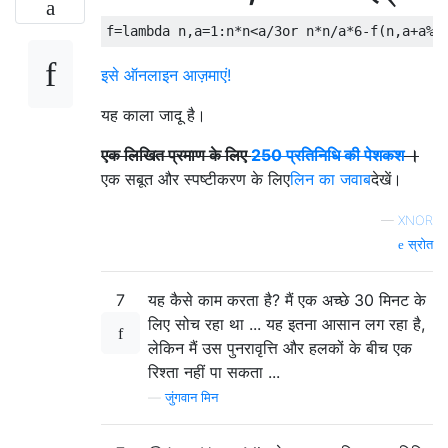
f
=
lambda
 n
,
a
=
1
:
n
*
n
<
a
/
3or
 n
*
n
/
a
*
6
-
f
(
n
,
a
+
a
%
3
इसे ऑनलाइन आज़माएं!
यह काला जादू है।
एक लिखित प्रमाण के लिए
250 प्रतिनिधि की पेशकश
।
एक सबूत और स्पष्टीकरण के लिए
लिन का जवाब
देखें।
—
XNOR
स्रोत
7
यह कैसे काम करता है? मैं एक अच्छे 30 मिनट के
लिए सोच रहा था ... यह इतना आसान लग रहा है,
लेकिन मैं उस पुनरावृत्ति और हलकों के बीच एक
रिश्ता नहीं पा सकता ...
—
जुंगवान मिन