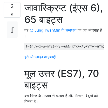
जावास्क्रिप्ट (ईएस 6),
2
65 बाइट्स
यह
@ JungHwanMin के समाधान
का एक बंदरगाह है
।
f
=(
n
,
y
=
x
=
w
=
n
*
2
)=>
y
-~
w
&&(
x
*
x
+
x
*
y
+
y
*
y
<=
n
*
n
)+
इसे ऑनलाइन आज़माएं!
मूल उत्तर (ES7), 70
बाइट्स
बस ग्रिड के माध्यम से चलता है और मिलान बिंदुओं को
गिनता है।