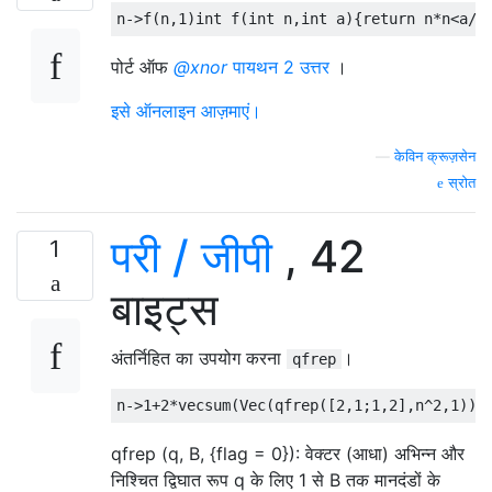
n
->
f
(
n
,
1
)
int
 f
(
int
 n
,
int
 a
){
return
 n
*
n
<
a
/
3
पोर्ट ऑफ
@xnor
पायथन 2 उत्तर
।
इसे ऑनलाइन आज़माएं।
—
केविन क्रूज़सेन
स्रोत
परी / जीपी
, 42
1
बाइट्स
अंतर्निहित का उपयोग करना
।
qfrep
qfrep (q, B, {flag = 0}): वेक्टर (आधा) अभिन्न और
निश्चित द्विघात रूप q के लिए 1 से B तक मानदंडों के