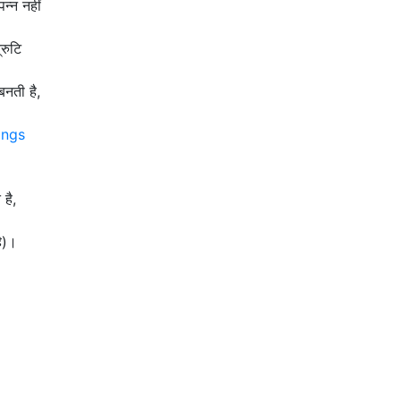
न्न नहीं
रुटि
बनती है,
angs
।
है,
है)।