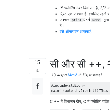
'/' फ्लोटिंग नंबर डिवीजन है, 3/2
प्रिंट एक फंक्शन है, इसलिए पहले स्ट
फ़ंक्शन
रिटर्न
; गुण
print
None
है।
इसे ऑनलाइन आज़माएं!
सी और सी ++,
15
-13 बाइट्स
l4m2
के लिए धन्यवाद !
#include
<stdio.h>
main
(){
auto
 d
=.
5
;
printf
(
"This 
C ++ में विभाजन दोष, C में फ्लोटिंग पॉइ