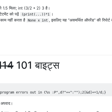
 को 1.5 मिला; int (3/2 * 2) 3 है।
ेटमेंट को पढ़ें
।
(print(...))*1
ा काम नहीं करता है
, इसलिए यह "असमर्थित ऑपरेंड" की रिपोर्ट
None x int
114
101 बाइट्स
program errors out in C%s :P"
,
d
?
"++"
:
""
);
2
[&
d
]+=
1
/
d
;}
ंट अपवाद।