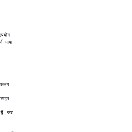
 उपयोग
नी भाषा
ग-अलग
नटाइम
हैं
, जब