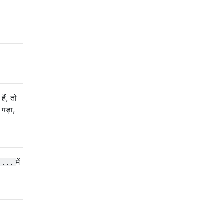
ैं, तो
 पड़ा,
में
 ...