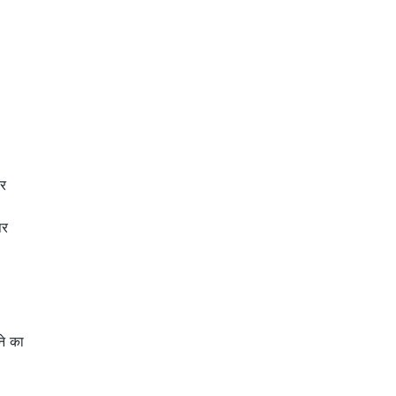
पर
पर
े का