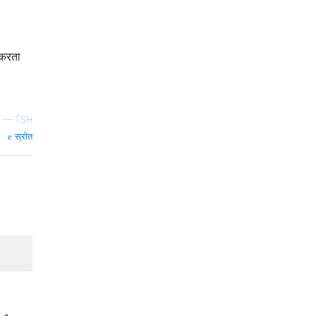
 करता
—
TSH
स्रोत