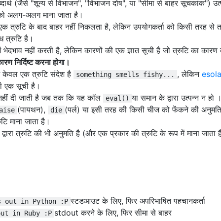
दार्थ (जैसे "शून्य से विभाजन", "विभाजन दोष", या "सीमा से बाहर सूचकांक") उत्प
ं को अलग-अलग माना जाता है।
क त्रुटि के बाद बाहर नहीं निकलता है, लेकिन उपयोगकर्ता को किसी तरह से त्
ध त्रुटि है।
में भेदभाव नहीं करती है, लेकिन कारणों की एक ज्ञात सूची है जो त्रुटि का कारण 
कारण निर्दिष्ट करना होगा।
ं केवल एक त्रुटि संदेश है
, लेकिन
esol
something smells fishy...
की एक सूची है।
 नहीं दी जाती है जब तक कि यह कॉल
या समान के द्वारा उत्पन्न न हो 
eval()
(पायथन),
(पर्ल) या इसी तरह की किसी चीज को फेंकने की अनुमति 
aise
die
टि माना जाता है।
ड द्वारा त्रुटि की भी अनुमति है (और एक प्रकार की त्रुटि के रूप में माना जाता 
स्टडआउट के लिए, फिर अपरिभाषित पहचानकर्ता
s out in Python :P
stdout करने के लिए, फिर सीमा से बाहर
out in Ruby :P