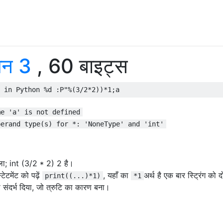
थन 3
, 60 बाइट्स
 in Python %d :P"
%(
3
/
2
*
2
))*
1
;
a
me 'a' is not defined
perand type(s) for *: 'NoneType' and 'int'
िला; int (3/2 * 2) 2 है।
टेटमेंट को पढ़ें
, यहाँ का
अर्थ है एक बार स्ट्रिंग को 
print((...)*1)
*1
 संदर्भ दिया, जो त्रुटि का कारण बना।