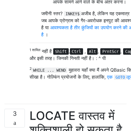
आपके सामने आने वाले के बीच अंतर करना।
जमीनी स्तर?
अजीब है, लेकिन यह एकमात्र 
INKEY$
जब आपके प्रोग्राम को गैर-अवरोधक इनपुट की आवश्
है या
आवश्यकता है तीर कुंजियों का उपयोग करने की
है
।
1 शामिल
नहीं है
,
,
,
,
Shift
Ctrl
Alt
PrntScr
Ca
और इसी तरह। जिनकी गिनती नहीं है। : ^ पी
2
मुहावरा यहाँ क्या मैं अपने QBasic किता
WHILE ... WEND
सीखा है। गोल्फिंग प्रयोजनों के लिए, हालांकि,
एक
लू
GOTO
LOCATE वास्तव में
3
शक्तिशाली हो सकता है