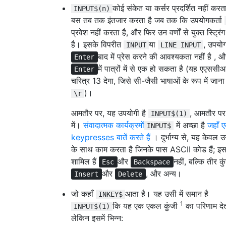
कोई संकेत या कर्सर प्रदर्शित नहीं करत
INPUT$(n)
बस तब तक इंतजार करता है जब तक कि उपयोगकर्ता
प्रवेश नहीं करता है, और फिर उन वर्णों से युक्त स्ट्रिं
है। इसके विपरीत
या
, उपयोग
INPUT
LINE INPUT
बाद में प्रेस करने की आवश्यकता नहीं है , औ
Enter
में पात्रों में से एक हो सकता है (यह एएसस
Enter
चरित्र 13 देगा, जिसे सी-जैसी भाषाओं के रूप में जाना
)।
\r
आमतौर पर, यह उपयोगी है
, आमतौर पर
INPUT$(1)
में।
संवादात्मक कार्यक्रमों
में अच्छा है
जहाँ 
INPUT$
keypresses बातें करते हैं
। दुर्भाग्य से, यह केवल उ
के साथ काम करता है जिनके पास ASCII कोड हैं; इस 
शामिल हैं
और
नहीं, बल्कि तीर कु
Esc
Backspace
और
, और अन्य।
Insert
Delete
जो कहाँ
आता है। यह उसी में समान है
INKEY$
1
कि यह एक एकल कुंजी
का परिणाम देता
INPUT$(1)
लेकिन इसमें भिन्न: