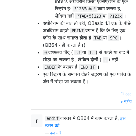
infers अर्धविराम किसी एक्सप्रेशन के एक
स्ट्रिंग है:
काम करता है,
?123"abc"
लेकिन नहीं
या
।
?TAB(5)123
?123x
अर्धविराम की बात हो रही, QBasic 1.1 एक के पीछे
अर्धविराम कहते
बयान है कि के लिए एक
PRINT
कॉल के साथ समाप्त होता है
या
।
TAB
SPC
(QB64 नहीं करता है।)
दशमलव बिंदु (
या
) से पहले या बाद में
0
.1
1.
छोड़ा जा सकता है , लेकिन दोनों (
) नहीं।
.
के बराबर है
।
ENDIF
END IF
एक स्ट्रिंग के समापन दोहरे उद्धरण को एक पंक्ति के
अंत में छोड़ा जा सकता है।
—
DLosc
स्रोत
वास्तव में QB64 में काम करता है,
इस
endif
उत्तर को
—
बन्द करें