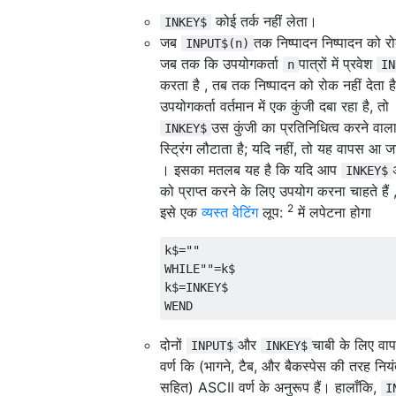
कोई तर्क नहीं लेता।
INKEY$
जब
तक निष्पादन निष्पादन को रो
INPUT$(n)
जब तक कि उपयोगकर्ता
पात्रों में प्रवेश
n
IN
करता है , तब तक निष्पादन को रोक नहीं देता ह
उपयोगकर्ता वर्तमान में एक कुंजी दबा रहा है, तो
उस कुंजी का प्रतिनिधित्व करने वाल
INKEY$
स्ट्रिंग लौटाता है; यदि नहीं, तो यह वापस आ जा
। इसका मतलब यह है कि यदि आप
INKEY$
को प्राप्त करने के लिए उपयोग करना चाहते हैं
2
इसे एक
व्यस्त वेटिंग
लूप:
में लपेटना होगा
k$=""

WHILE""=k$

k$=INKEY$

दोनों
और
चाबी के लिए वा
INPUT$
INKEY$
वर्ण कि (भागने, टैब, और बैकस्पेस की तरह नियंत्
सहित) ASCII वर्ण के अनुरूप हैं। हालाँकि,
I