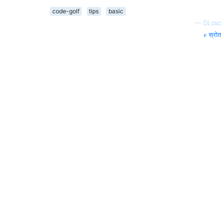
code-golf
tips
basic
—
DLosc
स्रोत