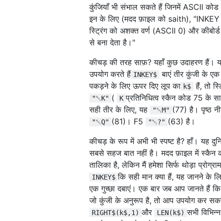
कुंजियाँ भी संभाल सकते हैं जिनमें ASCII कोड न
इन के लिए (मदद फ़ाइल को saith), "INKEY
स्ट्रिंग को अशक्त वर्ण (ASCII 0) और कीबोर्
से बना देता है।"
कीचड़ की तरह साफ़? यहाँ कुछ उदाहरण हैं। 
उपयोग करते हैं
बाएं तीर कुंजी के एक
INKEY$
पकड़ने के लिए ऊपर दिए लूप का
हैं, तो स्ट
k$
(
प्रतिनिधित्व स्कैन कोड 75 के स
"␀K"
K
सही तीर के लिए, यह
(77) है। पृष्ठ नीच
"␀M"
(81)। F5
(63) है।
"␀Q"
"␀?"
कीचड़ के रूप में अभी भी स्पष्ट है? हाँ। यह दु
सबसे सहज बात नहीं है। मदद फ़ाइल में स्कैन
तालिका है, लेकिन मैं हमेशा सिर्फ थोड़ा प्रोग्रा
कि सही मान क्या हैं, यह जानने के ल
INKEY$
एक गुच्छा दबाएं। एक बार जब आप जानते हैं कि
जो कुंजी के अनुरूप है, तो आप उपयोग कर सकते
और
सभी विभिन्न
RIGHT$(k$,1)
LEN(k$)