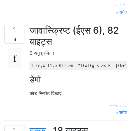
—
nimi
स्रोत
जावास्क्रिप्ट (ईएस 6), 82
1
बाइट्स
0 अनुक्रमित।
f
=(
n
,
x
=[
1
,
p
=
0
])=>
n
--?
f
(
x
[(
g
=
k
=>
x
[
k
]||(
k
+
''
डेमो
कोड स्निपेट दिखाएं
—
Arnauld
स्रोत
हस्क
, 18 बाइट्स
1