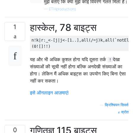
मुझे बताएं कि क्या मुझे कोई विवरण गलत मिला है।
—
ETHproductions
हास्केल, 78 बाइट्स
1
n!k|r:_<-[j|j<-[1..],all(/=j)k,all(`notElem
यह और भी अधिक कुशल होगा यदि दूसरा तर्क
देखा
!
संख्याओं की सूची नहीं होगा बल्कि अनदेखी संख्याओं का
होगा। लेकिन मैं अधिक बाइट्स का उपयोग किए बिना ऐसा
नहीं कर सकता।
इसे ऑनलाइन आज़माएं!
—
क्रिश्चियन सिवर्स
स्रोत
गणितज्ञ 115 बाइट्स
0