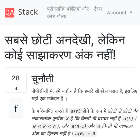
प्रोग्रामिंग पहेलियाँ और
टैग्‍स
Account
कोड गोल्फ
सबसे छोटी अनदेखी, लेकिन
कोई साझाकरण अंक नहीं!
चुनौती
28
पीपीसीजी में, हमें यकीन है कि हमारे सीक्वेंस पसंद हैं, इसलिए
यहां
एक मजेदार है
।
के परिभाषित करते हैं
होने के रूप में
छोटी से छोटी गैर
a(n)
नकारात्मक पूर्णांक
है कि किसी भी बराबर नहीं है
(
X
a(k)
), और
और
किसी भी दशमलव
0 < k < n
a(n-1)
X
अंक का हिस्सा नहीं है।
a(0) = 0