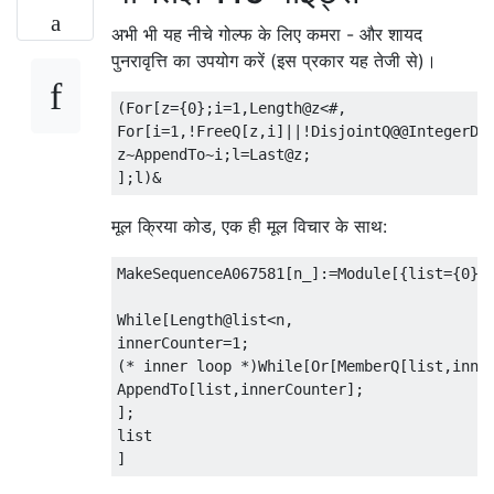
अभी भी यह नीचे गोल्फ के लिए कमरा - और शायद
पुनरावृत्ति का उपयोग करें (इस प्रकार यह तेजी से)।
(For[z={0};i=1,Length@z<#,

For[i=1,!FreeQ[z,i]||!DisjointQ@@IntegerDig
z~AppendTo~i;l=Last@z;

मूल क्रिया कोड, एक ही मूल विचार के साथ:
MakeSequenceA067581[n_]:=Module[{list={0}, 
While[Length@list<n,

innerCounter=1;

(* inner loop *)While[Or[MemberQ[list,inner
AppendTo[list,innerCounter];

];

list
