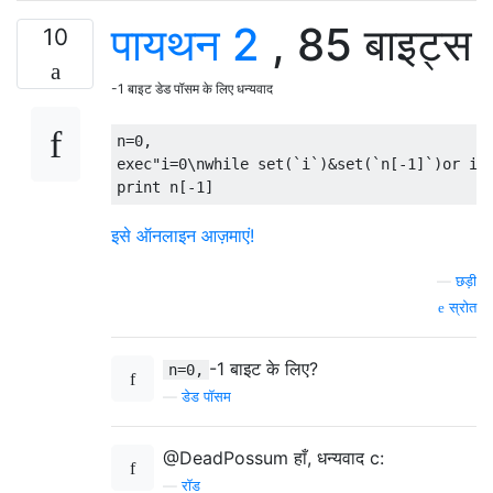
पायथन 2
, 85 बाइट्स
10
-1 बाइट डेड पॉसम के लिए धन्यवाद
n
=
0
,
exec
"i=0\nwhile set(`i`)&set(`n[-1]`)or i 
print
 n
[-
1
]
इसे ऑनलाइन आज़माएं!
—
छड़ी
स्रोत
-1 बाइट के लिए?
n=0,
—
डेड पॉसम
@DeadPossum हाँ, धन्यवाद c:
—
रॉड