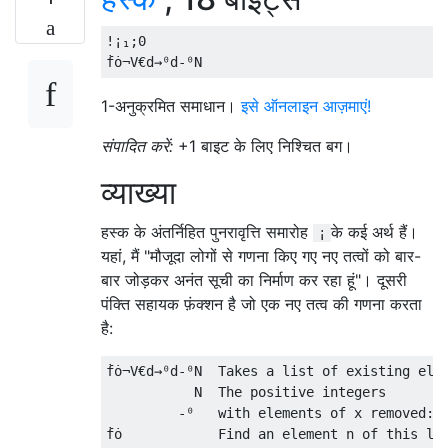
!¡₁;0

1-अनुक्रमित समाधान।
इसे ऑनलाइन आज़माएं!
संपादित करें:
+1 बाइट के लिए निश्चित बग।
व्याख्या
हस्क के अंतर्निहित पुनरावृत्ति समारोह
के कई अर्थ हैं।
¡
यहां, मैं "मौजूदा लोगों से गणना किए गए नए तत्वों को बार-
बार जोड़कर अनंत सूची का निर्माण कर रहा हूं"। दूसरी
पंक्ति सहायक फ़ंक्शन है जो एक नए तत्व की गणना करता
है:
ḟȯ¬V€d→⁰d-⁰N  Takes a list of existing elem
           N  The positive integers

         -⁰   with elements of x removed:  
ḟȯ            Find an element n of this lis