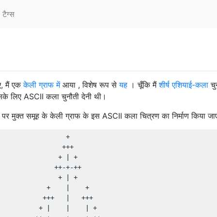
टैग्‍स
, मैं एक
केली ग्राफ में
आया , विशेष रूप से
यह
। चूँकि मैं
शीर्ष
एशियाई-कला
चु
े इसके लिए ASCII कला चुनौती देनी थी।
पर मुक्त समूह के केली ग्राफ के इस ASCII कला चित्रण का निर्माण किया जा
                 +                                      
                +++                                     
               + | +                                    
              ++-+-++                                   
               + | +                                    
            +    |    +                                 
           +++   |   +++                                
          + |    |    | +                               