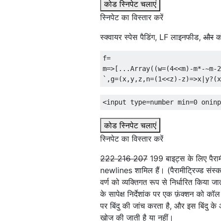
कोड स्निपेट चलाएं
स्निपेट का विस्तार करें
स्क्वायर स्पेस पैडिंग, LF लाइनफीड,
और
को
f
=
m
=>[...
Array
((
w
=(
4
<<
m
)-
m
*-~
m
-
2
`,
g
=(
x
,
y
,
z
,
n
=(
1
<<
z
)-
z
)=>
x
|
y
?(
x
<input
type
=
number
min
=
0
oninp
कोड स्निपेट चलाएं
स्निपेट का विस्तार करें
222
216
207
199 बाइट्स के लिए पैरा
newlines शामिल हैं। (पैरामीट्रिज्ड संस
वर्ण को व्यक्तिगत रूप से निर्धारित किया 
के सापेक्ष निर्देशांक पर एक फ़ंक्शन को क
पर बिंदु की जांच करता है, और इस बिंदु के 
खोज की जाती है या नहीं।