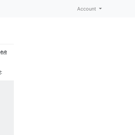
Account
नौती
ए:
         

         

         

         

         

         

         

         
