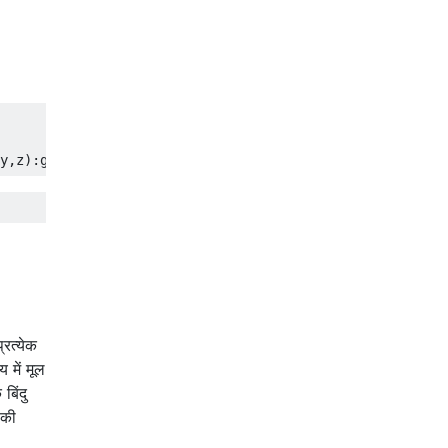
y
,
z
):
g
(
x
,
y
-
n
,
z
):`
`:`+`).
join
``
रत्येक
 में मूल
बिंदु
 की