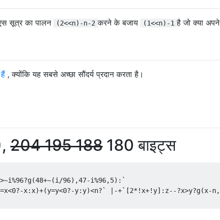
एस सूत्र का पालन
करने के बजाय
है जो क्या अपने
(2<<n)-n-2
(1<<n)-1
हैं
, क्योंकि यह सबसे अच्छा सौंदर्य प्रदान करता है।
),
204
195
188
180 बाइट्स
>~
i
%
96
?
g
(
48
+~(
i
/
96
),
47
-
i
%
96
,
5
):`
=
x
<
0
?-
x
:
x
)+(
y
=
y
<
0
?-
y
:
y
)<
n
?`
|-+`[
2
*!
x
+!
y
]:
z
--?
x
>
y
?
g
(
x
-
n
,