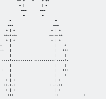
         ++-+----+----+-++                              
          + |    |    | +                               
           +++   |   +++                                
            +    |    +                                 
     +           |           +                          
    +++          |          +++                         
   + | +         |         + | +                        
  ++-+-++        |        ++-+-++                       
   + | +         |         + | +                        
+    |           |           |    +                     
++   |           |           |   +++                    
|    |           |           |    | +                   
+----+-----------+-----------+----+-++                  
|    |           |           |    | +                   
++   |           |           |   +++                    
+    |           |           |    +                     
   + | +         |         + | +                        
  ++-+-++        |        ++-+-++                       
   + | +         |         + | +                        
    +++          |          +++             +           
     +           |           +             +++          
                 |                        + | +         