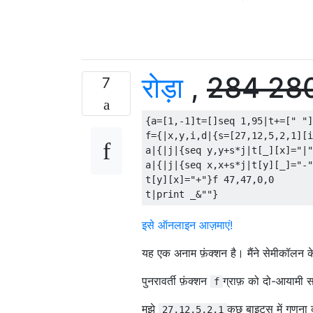
रोड़ा
,
284
28
7
{a=[1,-1]t=[]seq 1,95|t+=[" "]
f={|x,y,i,d|{s=[27,12,5,2,1][i
a|{|j|{seq y,y+s*j|t[_][x]="|"
a|{|j|{seq x,x+s*j|t[y][_]="-"
t[y][x]="+"}f 47,47,0,0

इसे ऑनलाइन आज़माएं!
यह एक अनाम फ़ंक्शन है। मैंने सेमीकॉलन 
पुनरावर्ती फ़ंक्शन
ग्राफ़ को दो-आयामी स
f
मुझे
कुछ बाइट्स में गणना 
27,12,5,2,1