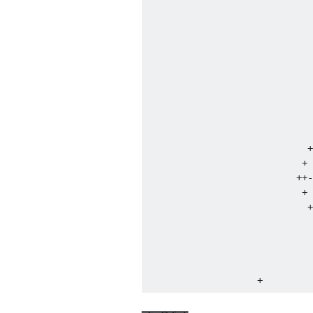
                              
                              
                              
                              
                              
                              
                              
                              
                              
                              
                             +
                            + 
                           ++-
                            + 
                             +
                              
                              
                              
                              
                    +         
                   +++        
                  + | +       