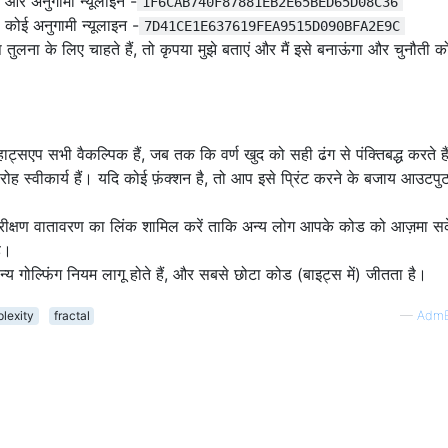
और अनुगामी न्यूलाइन -
1F6CAB740F87881EB2E65BED65D08C36
                 |                          |         + 
कोई अनुगामी न्यूलाइन -
7D41CE1E637619FEA9515D090BFA2E9C
                 |                          |        ++-
लना के लिए चाहते हैं, तो कृपया मुझे बताएं और मैं इसे बनाऊंगा और चुनौती 
                 |                          |         + 
                 |                          |          +
                 |                          |           
                 |                     +    |    +      
                 |                    +++   |   +++     
ाट्सएप सभी वैकल्पिक हैं, जब तक कि वर्ण खुद को सही ढंग से पंक्तिबद्ध करते है
                 |                   + |    |    | +    
ारोह स्वीकार्य हैं। यदि कोई फ़ंक्शन है, तो आप इसे प्रिंट करने के बजाय आउटप
                 |                  ++-+----+----+-++   
                 |                   + |    |    | +    
                 |                    +++   |   +++     
ीक्षण वातावरण का लिंक शामिल करें ताकि अन्य लोग आपके कोड को आज़मा सके
                 |                     +    |    +      
ै।
                 |                        + | +         
 गोल्फिंग नियम लागू होते हैं, और सबसे छोटा कोड (बाइट्स में) जीतता है।
                 |                       ++-+-++        
                 |                        + | +         
lexity
fractal
—
AdmB
     +           |           +             +++          
    +++          |          +++             +           
   + | +         |         + | +                        
  ++-+-++        |        ++-+-++                       
   + | +         |         + | +                        
+    |           |           |    +                     