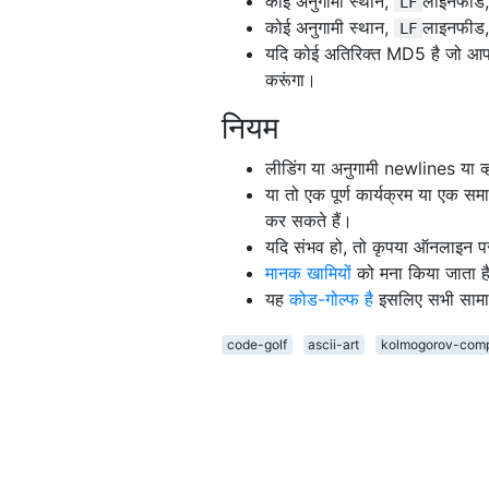
कोई अनुगामी स्थान,
लाइनफीड, 
LF
      + | +         |         
कोई अनुगामी स्थान,
लाइनफीड, 
LF
     ++-+-++        |         
यदि कोई अतिरिक्त MD5 है जो आप तु
      + | +         |         
करूंगा।
       +++          |         
        +           |         
नियम
               +    |    +    
              +++   |   +++   
लीडिंग या अनुगामी newlines या व्ह
             + |    |    | +  
या तो एक पूर्ण कार्यक्रम या एक सम
            ++-+----+----+-++ 
             + |    |    | +  
कर सकते हैं।
              +++   |   +++   
यदि संभव हो, तो कृपया ऑनलाइन पर
               +    |    +    
मानक खामियों
को मना किया जाता ह
                  + | +       
यह
कोड-गोल्फ है
इसलिए सभी सामान्य
                 ++-+-++      
                  + | +       
code-golf
ascii-art
kolmogorov-comp
                   +++        
                    +         
                              
                              
                              
                              