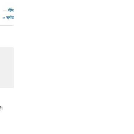
—
नील
स्रोत
ै!