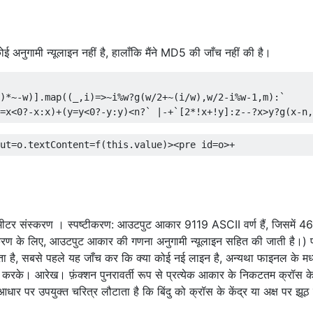
ई अनुगामी न्यूलाइन नहीं है, हालाँकि मैंने MD5 की जाँच नहीं की है।
)*~-
w
)].
map
((
_
,
i
)=>~
i
%
w
?
g
(
w
/
2
+~(
i
/
w
),
w
/
2
-
i
%
w
-
1
,
m
):`
=
x
<
0
?-
x
:
x
)+(
y
=
y
<
0
?-
y
:
y
)<
n
?`
|-+`[
2
*!
x
+!
y
]:
z
--?
x
>
y
?
g
(
x
-
n
,
ut
=
o
.
textContent
=
f
(
this
.
value
)
><pre
id
=
o
>
+
मीटर संस्करण । स्पष्टीकरण: आउटपुट आकार 9119 ASCII वर्ण हैं, जिसमें 46
्करण के लिए, आउटपुट आकार की गणना अनुगामी न्यूलाइन सहित की जाती है।) प्
जाता है, सबसे पहले यह जाँच कर कि क्या कोई नई लाइन है, अन्यथा फाइनल के मध्य
ॉल करके। आरेख। फ़ंक्शन पुनरावर्ती रूप से प्रत्येक आकार के निकटतम क्रॉस के 
आधार पर उपयुक्त चरित्र लौटाता है कि बिंदु को क्रॉस के केंद्र या अक्ष पर झूठ