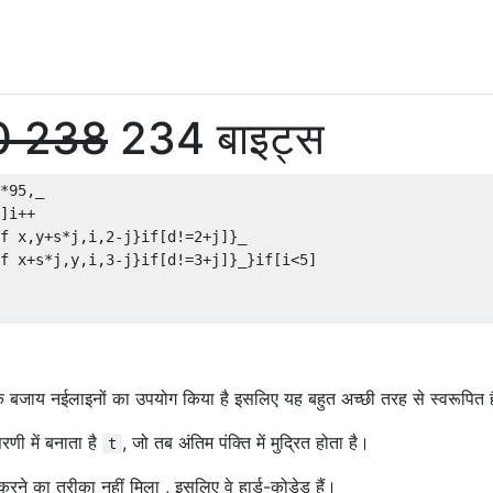
0
238
234 बाइट्स
*95,_

]i++

f x,y+s*j,i,2-j}if[d!=2+j]}_

f x+s*j,y,i,3-j}if[d!=3+j]}_}if[i<5]

के बजाय नईलाइनों का उपयोग किया है इसलिए यह बहुत अच्छी तरह से स्वरूपित ह
रणी में बनाता है
, जो तब अंतिम पंक्ति में मुद्रित होता है।
t
करने का तरीका नहीं मिला , इसलिए वे हार्ड-कोडेड हैं।