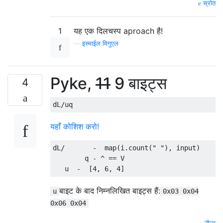
स्रोत
1
यह एक दिलचस्प aproach है!
—
इस्माईल मिगुएल
Pyke,
11
9 बाइट्स
4
यहाँ कोशिश करो!
dL/       -  map(i.count(" "), input)

        q - ^ == V

बाइट के बाद निम्नलिखित बाइट्स हैं:
u
0x03 0x04
0x06 0x04