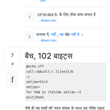
—
लिन
8. के ​​लिए ठीक काम करता है
ċ€⁶Ḍ=464
—
जोनाथन एलन
वास्तव में,
नहीं
,
यह
खेद
नहीं है
।
—
जोनाथन एलन
बैच, 102 बाइट्स
7
@echo off

call:c&&call:c 2||exit/b

:c

set/an=%1+5

set/ps=

for %%W in (%s%)do set/an-=1

जैसे ही यह शब्दों की गलत संख्या के साथ एक पंक्ति पढ़ता