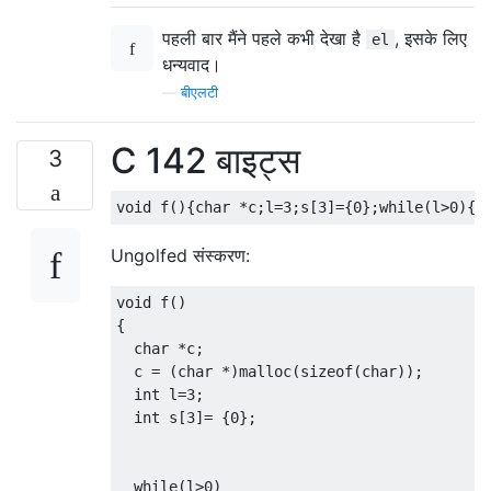
पहली बार मैंने पहले कभी देखा है
, इसके लिए
el
धन्यवाद।
—
बीएलटी
C 142 बाइट्स
3
void
 f
(){
char
*
c
;
l
=
3
;
s
[
3
]={
0
};
while
(
l
>
0
){
i
Ungolfed संस्करण:
void
 f
()
{
char
*
c
;
  c 
=
(
char
*)
malloc
(
sizeof
(
char
));
int
 l
=
3
;
int
 s
[
3
]=
{
0
};
while
(
l
>
0
)