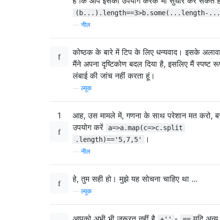
है कि आप इसका उपयोग करके भी सुधार कर सकते है
(b...).length==3>b.some(...length-..
—
नील
कोष्ठक के बारे में टिप के लिए धन्यवाद। इसके अलावा
मैंने अपना दृष्टिकोण बदल दिया है, इसलिए मैं स्पष्ट रू
लंबाई की जांच नहीं करता हूं।
—
ल्यूक
1
आह, उस मामले में, गणना के साथ परेशान मत करो, 
उपयोग करें
a=>a.map(c=>c.split
।
.length)=='5,7,5'
—
नील
हे, तुम सही हो। मुझे यह सोचना चाहिए था ...
—
ल्यूक
आपको अभी भी ज़रूरत नहीं है
-
यदि अन्य 
+''
==