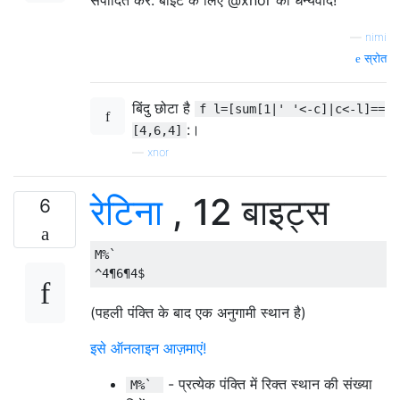
संपादित करें: बाइट के लिए @xnor को धन्यवाद!
—
nimi
स्रोत
बिंदु छोटा है
f l=[sum[1|' '<-c]|c<-l]==
:।
[4,6,4]
—
xnor
रेटिना
, 12 बाइट्स
6
M%` 

(पहली पंक्ति के बाद एक अनुगामी स्थान है)
इसे ऑनलाइन आज़माएं!
- प्रत्येक पंक्ति में रिक्त स्थान की संख्या
M%`