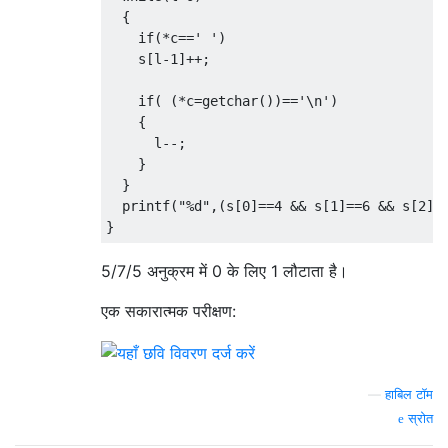
{
if
(*
c
==
' '
)
    s
[
l
-
1
]++;
if
(
(*
c
=
getchar
())==
'\n'
)
{
      l
--;
}
}
  printf
(
"%d"
,(
s
[
0
]==
4
&&
 s
[
1
]==
6
&&
 s
[
2
]=
}
5/7/5 अनुक्रम में 0 के लिए 1 लौटाता है।
एक सकारात्मक परीक्षण:
—
हाबिल टॉम
स्रोत