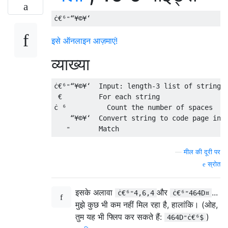
इसे ऑनलाइन आज़माएं!
व्याख्या
ċ€⁶⁼“¥©¥‘  Input: length-3 list of strings

 €         For each string

ċ ⁶          Count the number of spaces

    “¥©¥‘  Convert string to code page indi
—
मील की दूरी पर
स्रोत
इसके अलावा
और
...
ċ€⁶⁼4,6,4
ċ€⁶⁼464D¤
मुझे कुछ भी कम नहीं मिल रहा है, हालांकि। (ओह,
तुम यह भी फ्लिप कर सकते हैं:
)
464D⁼ċ€⁶$