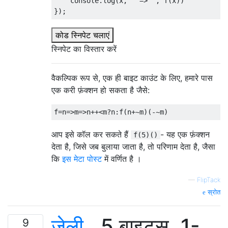
    console
.
log
(
x
,
" => "
,
 f
(
x
))
});
कोड स्निपेट चलाएं
स्निपेट का विस्तार करें
वैकल्पिक रूप से, एक ही बाइट काउंट के लिए, हमारे पास
एक करी फ़ंक्शन हो सकता है जैसे:
आप इसे कॉल कर सकते हैं
- यह एक फ़ंक्शन
f(5)()
देता है, जिसे जब बुलाया जाता है, तो परिणाम देता है, जैसा
कि
इस मेटा पोस्ट
में वर्णित है ।
—
FlipTack
स्रोत
जेली
, 5 बाइट्स, 1-
9