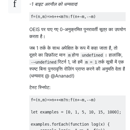
-1 बाइट अरनौल को धन्यवाद!
f
=(
n
,
m
)=>
n
++<
m
?
n
:
f
(
n
+~
m
,-~
m
)
OEIS पर पाए गए 0-अनुक्रमित पुनरावर्ती सूत्र का उपयोग
करता है।
जब 1 तर्क के साथ अपेक्षित के रूप में कहा जाता है, तो
दूसरे का डिफ़ॉल्ट मान
होगा
। हालांकि,
m
undefined
रिटर्न 1, जो हमें
तर्क सूची में एक
-~undefined
m = 1
स्पष्ट बिना पुनरावृत्ति रोलिंग प्राप्त करने की अनुमति देता है
(धन्यवाद @ @Ananad!)
टेस्ट स्निपेट:
f
=(
n
,
m
)=>
n
++<
m
?
n
:
f
(
n
+~
m
,-~
m
)
let
 examples 
=
[
0
,
1
,
5
,
10
,
15
,
1000
];
examples
.
forEach
(
function
 log
(
x
)
{