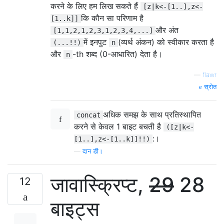
करने के लिए हम लिख सकते हैं
[z|k<-[1..],z<-
कि कौन सा परिणाम है
[1..k]]
और अंत
[1,1,2,1,2,3,1,2,3,4,...]
में इनपुट
(व्यर्थ अंकन) को स्वीकार करता है
(...!!)
n
और
-th शब्द (0-आधारित) देता है।
n
—
flawr
स्रोत
अधिक समझ के साथ प्रतिस्थापित
concat
करने से केवल 1 बाइट बचती है
([z|k<-
:।
[1..],z<-[1..k]]!!)
—
दान डी।
जावास्क्रिप्ट,
29
28
12
बाइट्स