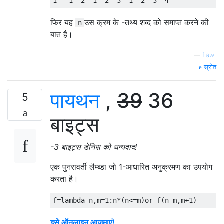
1
1
2
1
2
3
1
2
3
4
फिर यह
उस क्रम के -तथ्य शब्द को समाप्त करने की
n
बात है।
—
flawr
स्रोत
पायथन
,
39
36
5
बाइट्स
-3 बाइट्स डेनिस को धन्यवाद!
एक पुनरावर्ती लैम्ब्डा जो 1-आधारित अनुक्रमण का उपयोग
करता है।
f
=
lambda
 n
,
m
=
1
:
n
*(
n
<=
m
)
or
 f
(
n
-
m
,
m
+
1
)
इसे ऑनलाइन आज़माएं!