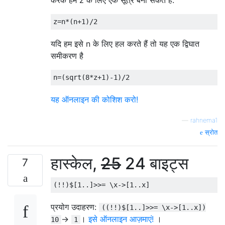
करके हम z के लिए एक सूत्र बना सकते हैं:
यदि हम इसे n के लिए हल करते हैं तो यह एक द्विघात
समीकरण है
यह ऑनलाइन की कोशिश करो!
—
rahnema1
स्रोत
हास्केल,
25
24 बाइट्स
7
प्रयोग उदाहरण:
((!!)$[1..]>>= \x->[1..x])
->
।
इसे ऑनलाइन आज़माएं!
।
10
1