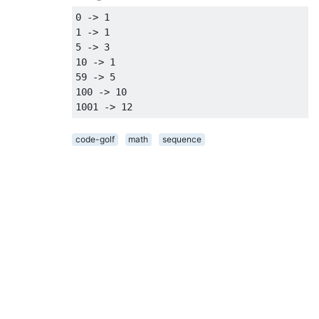
0 -> 1

1 -> 1

5 -> 3

10 -> 1

59 -> 5

100 -> 10

code-golf
math
sequence