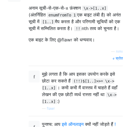
अनाम सूची-से-एक-से-x फ़ंक्शन
\x->[1..x]
(अंतर्निहित
एक बाइट लंबी है) को अनंत
enumFromTo 1
सूची में
मैप करता है और परिणामी सूचियों को एक
[1..]
सूची में सम्मिलित करता है।
nth तत्व को चुनता है।
!!
एक बाइट के लिए @flawr को धन्यवाद।
—
nimi
स्रोत
मुझे लगता है कि आप इसका उपयोग करके इसे
छोटा कर सकते हैं
(!!)$[1..]>>= \x->
। कभी कभी मैं वास्तव में चाहते हैं वहाँ
[1..x]
लेखन की एक छोटी व्यर्थ रास्ता नहीं था
\x->
:)
[1..x]
—
flawr
पुनश्च: आप
इसे ऑनलाइन
क्यों नहीं जोड़ते हैं
!