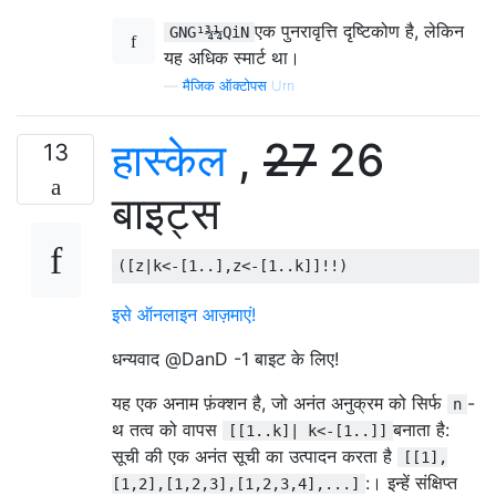
एक पुनरावृत्ति दृष्टिकोण है, लेकिन
GNG¹¾¼QiN
यह अधिक स्मार्ट था।
—
मैजिक ऑक्टोपस Urn
हास्केल
,
27
26
13
बाइट्स
([
z
|
k
<-[
1
..],
z
<-[
1
..
k
]]!!)
इसे ऑनलाइन आज़माएं!
धन्यवाद @DanD -1 बाइट के लिए!
यह एक अनाम फ़ंक्शन है, जो अनंत अनुक्रम को सिर्फ
-
n
थ तत्व को वापस
बनाता है:
[[1..k]| k<-[1..]]
सूची की एक अनंत सूची का उत्पादन करता है
[[1],
:। इन्हें संक्षिप्त
[1,2],[1,2,3],[1,2,3,4],...]