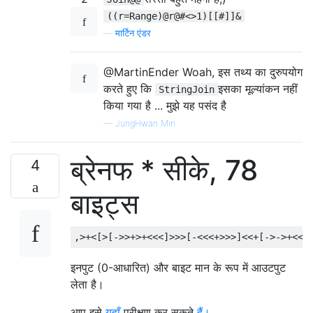
((r=Range)@r@#<>1)[[#]]&
—
मार्टिन एंडर
@MartinEnder Woah, इस तथ्य का दुरुपयोग
करते हुए कि
इसका मूल्यांकन नहीं
StringJoin
किया गया है ... मुझे यह पसंद है
—
JungHwan Min
ब्रेनफ * सीके, 78
4
बाइट्स
इनपुट (0-आधारित) और बाइट मान के रूप में आउटपुट
लेता है।
आप इसे
यहाँ
परीक्षण कर सकते
हैं।