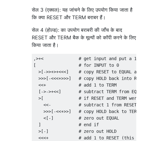
सेल 3 (एक्वल): यह जांचने के लिए उपयोग किया जाता है
कि क्या RESET और TERM बराबर हैं।
सेल 4 (होल्ड): का उपयोग बराबरी की जाँच के बाद
RESET और TERM बैक के मूल्यों को कॉपी करने के लिए
किया जाता है।
,>+<              # get input and put a 1 i
[                 # for INPUT to 0

  >[->>+>+<<<]    # copy RESET to EQUAL and
  >>>[-<<<+>>>]   # copy HOLD back into RES
  <<+             # add 1 to TERM

  [->->+<<]       # subtract TERM from EQUA
  >[              # if RESET and TERM were 
    <<-           # subtract 1 from RESET

    >>>[-<<+>>]   # copy HOLD back to TERM

    <[-]          # zero out EQUAL

  ]               # end if

  >[-]            # zero out HOLD

  <<<+            # add 1 to RESET (this ca