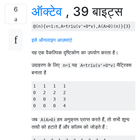
ऑक्टेव
, 39 बाइट्स
6
@
(
n
){
v
=
1
:
n
,
A
=
triu
(
v
'
+0
*
v
)
,
A
(
A
>
0
)(
n
)}{
3
}
इसे ऑनलाइन आज़माएं!
यह एक वैकल्पिक दृष्टिकोण का उपयोग करता है।
उदाहरण के लिए
यह
मैट्रिक्स
n=1
A=triu(v'+0*v)
बनाता है
1
1
1
1
0
2
2
2
0
0
3
3
0
0
0
4
जब
हम अनुक्रम प्राप्त करते हैं, तो सभी शून्य
A(A>0)
तत्वों को हटाते हैं और कॉलम को जोड़ते हैं :