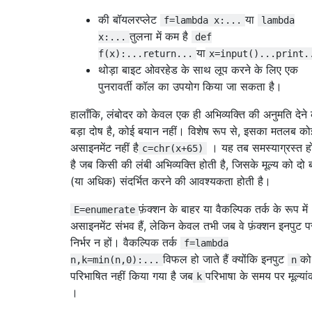
की बॉयलरप्लेट
या
f=lambda x:...
lambda
तुलना में कम है
x:...
def
या
f(x):...return...
x=input()...print.
थोड़ा बाइट ओवरहेड के साथ लूप करने के लिए एक
पुनरावर्ती कॉल का उपयोग किया जा सकता है।
हालाँकि, लंबोदर को केवल एक ही अभिव्यक्ति की अनुमति देने
बड़ा दोष है, कोई बयान नहीं। विशेष रूप से, इसका मतलब को
असाइनमेंट नहीं है
। यह तब समस्याग्रस्त ह
c=chr(x+65)
है जब किसी की लंबी अभिव्यक्ति होती है, जिसके मूल्य को दो 
(या अधिक) संदर्भित करने की आवश्यकता होती है।
फ़ंक्शन के बाहर या वैकल्पिक तर्क के रूप में
E=enumerate
असाइनमेंट संभव हैं, लेकिन केवल तभी जब वे फ़ंक्शन इनपुट प
निर्भर न हों। वैकल्पिक तर्क
f=lambda
विफल हो जाते हैं क्योंकि इनपुट
को
n,k=min(n,0):...
n
परिभाषित नहीं किया गया है जब
परिभाषा के समय पर मूल्या
k
।