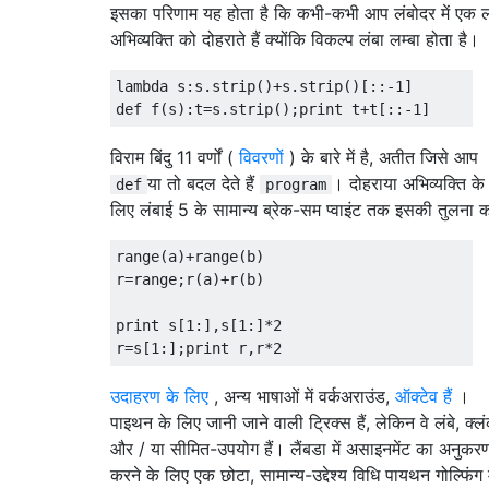
इसका परिणाम यह होता है कि कभी-कभी आप लंबोदर में एक ल
अभिव्यक्ति को दोहराते हैं क्योंकि विकल्प लंबा लम्बा होता है।
lambda
 s
:
s
.
strip
()+
s
.
strip
()[::-
1
]
def
 f
(
s
):
t
=
s
.
strip
();
print
 t
+
t
[::-
1
]
विराम बिंदु 11 वर्णों (
विवरणों
) के बारे में है, अतीत जिसे आप
या तो बदल देते हैं
। दोहराया अभिव्यक्ति के
def
program
लिए लंबाई 5 के सामान्य ब्रेक-सम प्वाइंट तक इसकी तुलना कर
range
(
a
)+
range
(
b
)
r
=
range
;
r
(
a
)+
r
(
b
)
print
 s
[
1
:],
s
[
1
:]*
2
r
=
s
[
1
:];
print
 r
,
r
*
2
उदाहरण के लिए
, अन्य भाषाओं में वर्कअराउंड,
ऑक्टेव हैं
।
पाइथन के लिए जानी जाने वाली ट्रिक्स हैं, लेकिन वे लंबे, क्ल
और / या सीमित-उपयोग हैं। लैंबडा में असाइनमेंट का अनुकर
करने के लिए एक छोटा, सामान्य-उद्देश्य विधि पायथन गोल्फिंग म