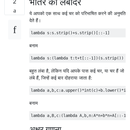
भीतर का लंबोदर
2
ये आपको एक साथ कई चर को परिभाषित करने की अनुमति
देते हैं।
lambda
 s
:
s
.
strip
()+
s
.
strip
()[::-
1
]
बनाम
lambda
 s
:(
lambda
 t
:
t
+
t
[::-
1
])(
s
.
strip
())
बहुत लंबा है, लेकिन यदि आपके पास कई चर, या चर हैं जो
लंबे हैं, जिन्हें कई बार दोहराया जाता है:
lambda
 a
,
b
,
c
:
a
.
upper
()*
int
(
c
)+
b
.
lower
()*
in
बनाम
lambda
 a
,
B
,
c
:(
lambda
 A
,
b
,
n
:
A
*
n
+
b
*
n
+
A
[::-
1
]
अक्षर गणना