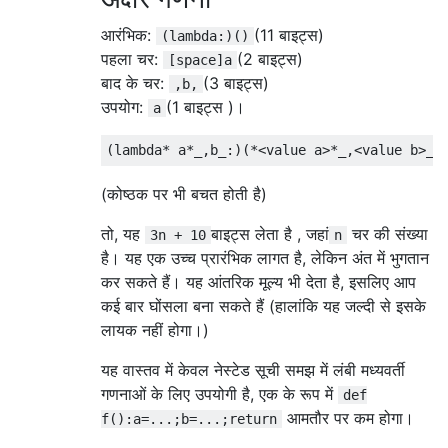
आरंभिक:
(11 बाइट्स)
(lambda:)()
पहला चर:
(2 बाइट्स)
[space]a
बाद के चर:
(3 बाइट्स)
,b,
उपयोग:
(1 बाइट्स )।
a
(
lambda
*
 a
*
_
,
b_
:)(*<
value a
>*
_
,<
value b
>
_
)
(कोष्ठक पर भी बचत होती है)
तो, यह
बाइट्स लेता है , जहां
चर की संख्या
3n + 10
n
है। यह एक उच्च प्रारंभिक लागत है, लेकिन अंत में भुगतान
कर सकते हैं। यह आंतरिक मूल्य भी देता है, इसलिए आप
कई बार घोंसला बना सकते हैं (हालांकि यह जल्दी से इसके
लायक नहीं होगा।)
यह वास्तव में केवल नेस्टेड सूची समझ में लंबी मध्यवर्ती
गणनाओं के लिए उपयोगी है, एक के रूप में
def
आमतौर पर कम होगा।
f():a=...;b=...;return