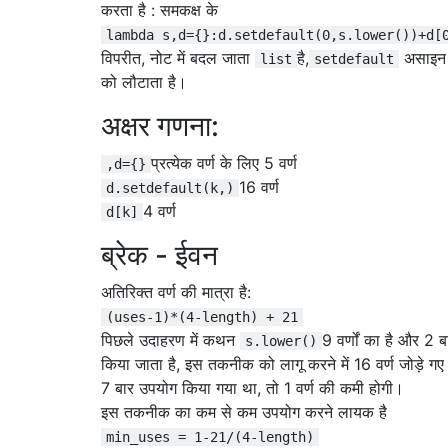
करता है : समकक्ष के
lambda s,d={}:d.setdefault(0,s.lower())+d[
विपरीत, नोट में बदल जाता
है,
असाइन 
list
setdefault
को लौटाता है।
अक्षर गणना:
प्रत्येक वर्ण के लिए 5 वर्ण
,d={}
16 वर्ण
d.setdefault(k,)
4 वर्ण
d[k]
ब्रेक - ईवन
अतिरिक्त वर्ण की मात्रा है:
(uses-1)*(4-length) + 21
पिछले उदाहरण में कथन
9 वर्णों का है और 2 
s.lower()
किया जाता है, इस तकनीक को लागू करने में 16 वर्ण जोड़े गए
7 बार उपयोग किया गया था, तो 1 वर्ण की कमी होगी।
इस तकनीक का कम से कम उपयोग करने लायक है
min_uses = 1-21/(4-length)