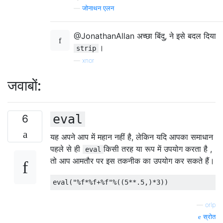
—
जोनाथन एलन
@JonathanAllan अच्छा बिंदु, ने इसे बदल दिया
।
strip
—
xnor
जवाबों:
eval
6
यह अपने आप में महान नहीं है, लेकिन यदि आपका समाधान
पहले से ही
किसी तरह या रूप में उपयोग करता है ,
eval
तो आप आमतौर पर इस तकनीक का उपयोग कर सकते हैं।
eval
(
"%f*%f+%f"
%((
5
**.
5
,)*
3
))
—
orlp
स्रोत