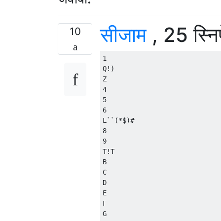
सीजाम
, 25 स्नि
10
1

Q!)

Z

4

5

6

L``(*$)#

8

9

T!T

B

C

D

E

F

G
