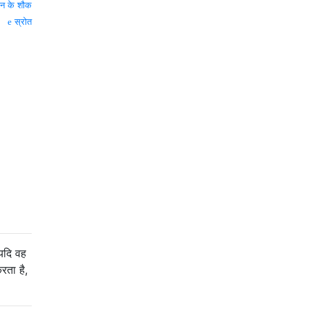
विन के शौक
स्रोत
 यदि वह
करता है,