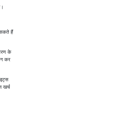
े।
कते हैं
।
रण के
योग कर
इट्स
न खर्च