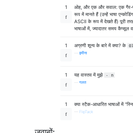
1
ओह, और एक और सवाल: एक गैर-एएसस
रूप में मानते हैं (उन्हें भाषा एन्कोड
ASCII के रूप में देखते हैं) पूरी 
भाषाओं में, ज्यादातर समय कैप्सूल वर
1
अग्रणी शून्य के बारे में क्या? के
0
—
इमीना
1
यह वास्तव में मुझे
-
n
—
गलत
1
क्या स्टैक-आधारित भाषाओं में "स्न
—
FlipTack
जवाबों: