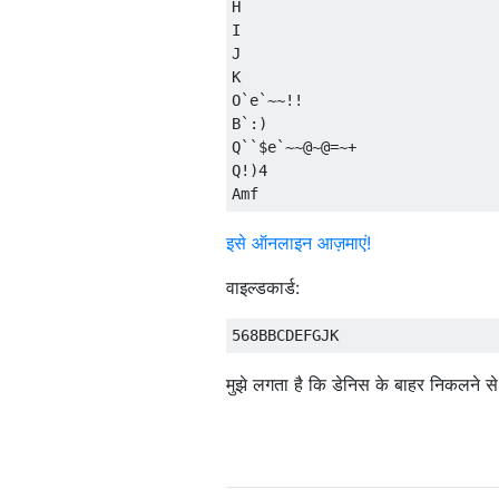
H

I

J

K

O`e`~~!!

B`:)

Q``$e`~~@~@=~+

Q!)4

इसे ऑनलाइन आज़माएं!
वाइल्डकार्ड:
मुझे लगता है कि डेनिस के बाहर निकलने से