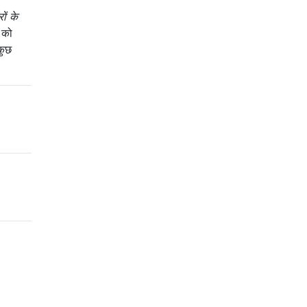
रों के
म को
कुछ