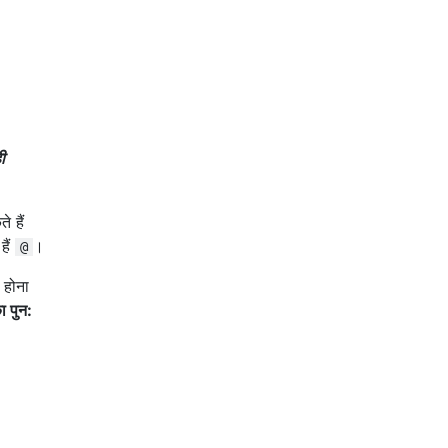
ी
 हैं
हैं
।
@
 होना
ा पुन: