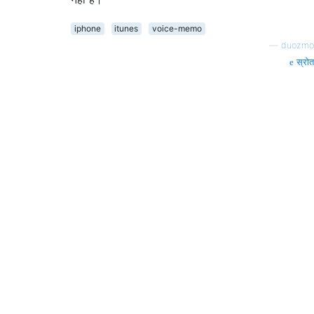
iphone
itunes
voice-memo
—
duozmo
स्रोत