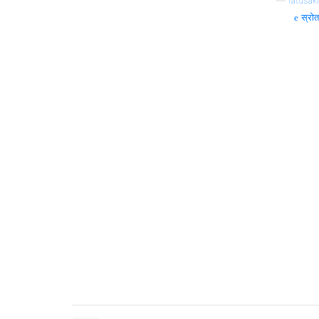
—
latusaki
स्रोत