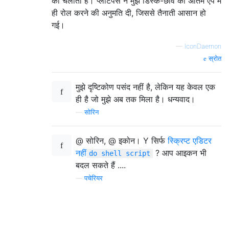
को चलाती है। प्लैटिपस ने मुझे डिस्क-छवि को अंतिम ऐप में
ही रोल करने की अनुमति दी, जिससे तैनाती आसान हो
गई।
—
IconDaemon
स्रोत
मुझे दृष्टिकोण पसंद नहीं है, लेकिन यह केवल एक
ही है जो मुझे अब तक मिला है। धन्यवाद।
—
सोरिन
@ सोरिन, @ इकोन। Y सिर्फ
स्क्रिप्ट एडिटर
नहीं
? आप आइकन भी
do shell script
बदल सकते हैं ....
—
पचेरियर