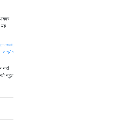
े आकार
ि यह
gentmatt
स्रोत
भ नहीं
 को बहुत