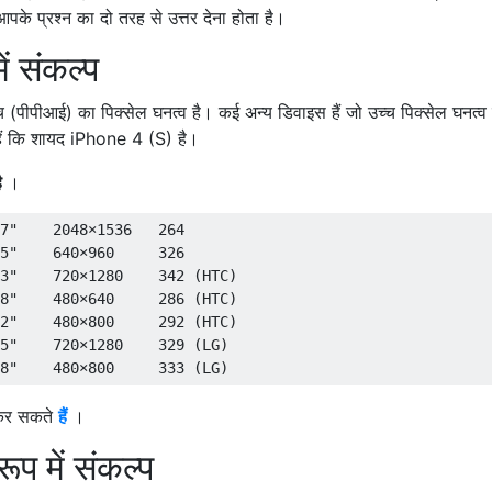
पके प्रश्न का दो तरह से उत्तर देना होता है।
ें संकल्प
 (पीपीआई) का पिक्सेल घनत्व है। कई अन्य डिवाइस हैं जो उच्च पिक्सेल घनत्व 
 हैं कि शायद iPhone 4 (S) है।
ै
।
7
"    2048×1536   264

5"
640
×
960
326
3
"    720×1280    342 (HTC)

8"
480
×
640
286
(
HTC
)
2
"    480×800     292 (HTC)

5"
720
×
1280
329
(
LG
)
8
"    480×800     333 (LG)
 कर सकते
हैं
।
ूप में संकल्प