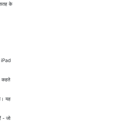
 सतह के
ए iPad
े कहते
है। यह
ं - जो