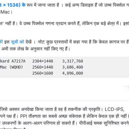
 × 1536) के
रूप में जाना जाता है । कई अन्य डिवाइस हैं जो उच्च पिक्सेल 
e iMac।
ल' नहीं है। वे उच्च पिक्सेल गणना प्रदान करते हैं, लेकिन एक बड़े क्षेत्र में। इ
की
इस
सूची को
देखें ।
नोट:
कुछ प्रस्तावों में कहा गया है कि केवल कागज पर है
 अभी तक लेख के अनुसार नहीं किए गए हैं।
kard
 A7217A   
2304
×
1440
3
,
317
,
760
Mac 
(
WQHD
)
2560
×
1440
3
,
686
,
400
2560
×
1600
4
,
096
,
000
—
 जिसे अक्सर अनदेखा किया जाता है वह है तकनीक की प्रकृति। LCD-IPS,
क्ष हैं। PPI तीक्ष्णता का सबसे अच्छा संकेतक है लेकिन केवल एक ही नहीं 
 दो उपकरणों के अलग-अलग परिणाम हो सकते हैं। पीपीआई चमक सुनिश्चित करने