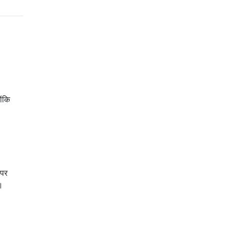
ोंकि
 पर
।