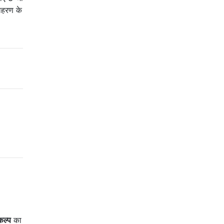
दाहरण के
कल्प
का