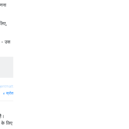
गणना
सलिए,
ं - उस
gentmatt
स्रोत
है।
 के लिए