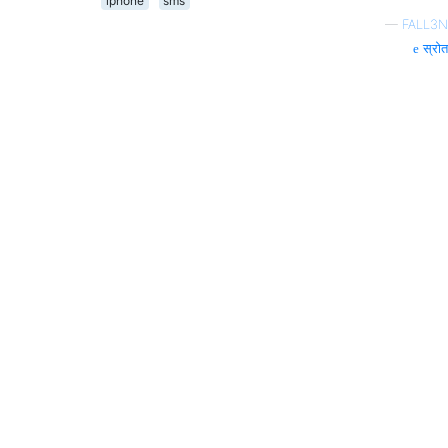
iphone
sms
—
FALL3N
स्रोत