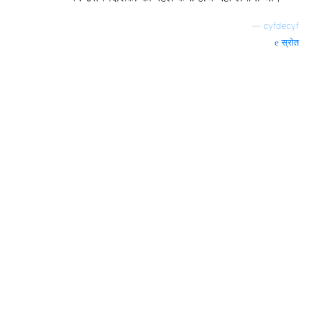
—
cyfdecyf
स्रोत