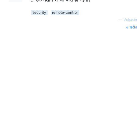
security
remote-control
—
Vukasin
स्रोत