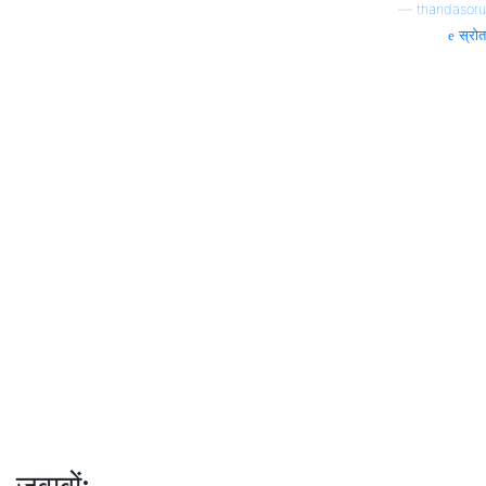
—
thandasoru
स्रोत
जवाबों: