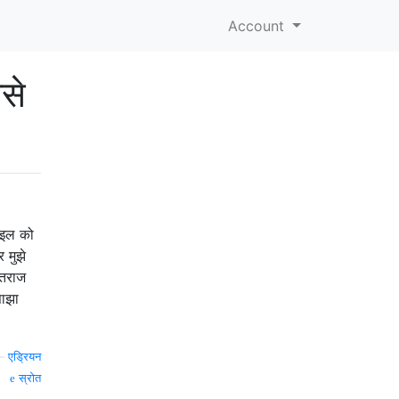
Account
ैसे
़ाइल को
 मुझे
ऐतराज
साझा
—
एड्रियन
स्रोत