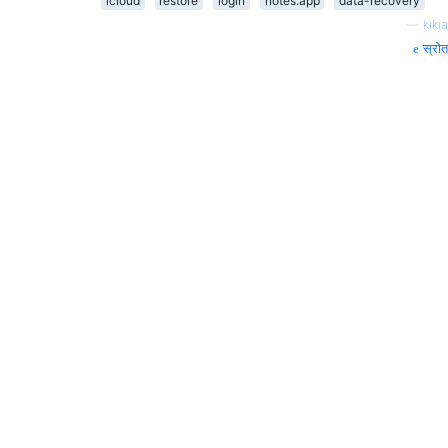
icloud
restore
login
notes.app
data-recovery
—
kikia
स्रोत