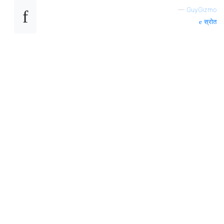
—
GuyGizmo
स्रोत