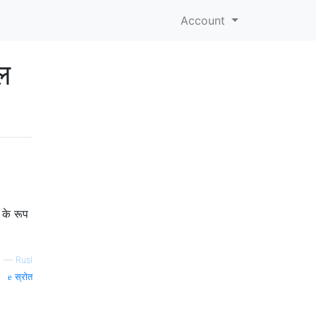
Account
गल
 के रूप
—
RusI
स्रोत