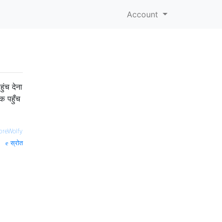
Account
ुंच देना
क पहुँच
breWolfy
स्रोत