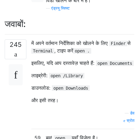
विंडो खोलने के बारे में है।
—
एंड्रयू स्विफ्ट
जवाबों:
में अपने वर्तमान निर्देशिका को खोलने के लिए
से
245
Finder
, टाइप करें
Terminal
open .
इसलिए, यदि आप दस्तावेज़ चाहते हैं:
open Documents
लाइब्रेरी:
open /Library
डाउनलोड:
open Downloads
और इसी तरह।
—
डेव
स्रोत
59
बूम!
यहाँ विजेता है।
open .