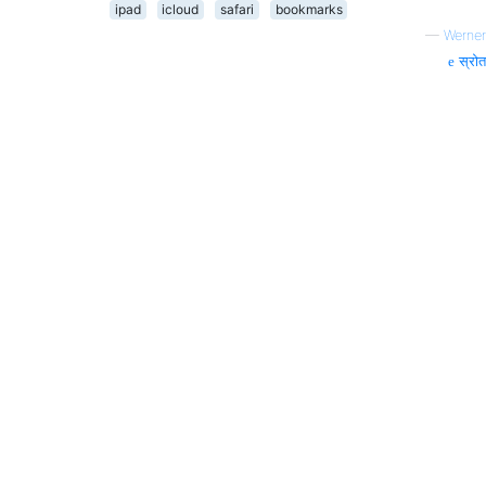
ipad
icloud
safari
bookmarks
—
Werner
स्रोत