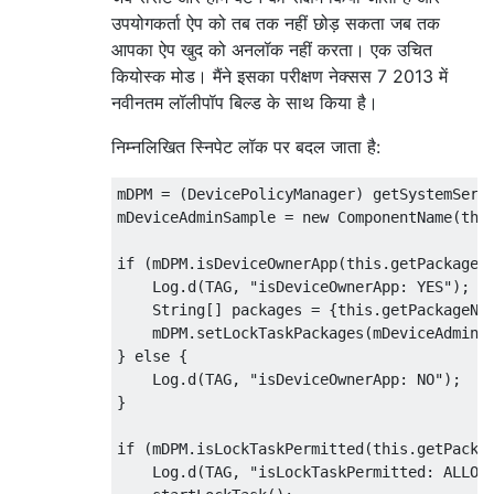
उपयोगकर्ता ऐप को तब तक नहीं छोड़ सकता जब तक
आपका ऐप खुद को अनलॉक नहीं करता। एक उचित
कियोस्क मोड। मैंने इसका परीक्षण नेक्सस 7 2013 में
नवीनतम लॉलीपॉप बिल्ड के साथ किया है।
निम्नलिखित स्निपेट लॉक पर बदल जाता है:
mDPM = (DevicePolicyManager) getSystemServi
mDeviceAdminSample = new ComponentName(this
if (mDPM.isDeviceOwnerApp(this.getPackageNa
    Log.d(TAG, "isDeviceOwnerApp: YES");

    String[] packages = {this.getPackageNam
    mDPM.setLockTaskPackages(mDeviceAdminSa
} else {

    Log.d(TAG, "isDeviceOwnerApp: NO");

}

if (mDPM.isLockTaskPermitted(this.getPackag
    Log.d(TAG, "isLockTaskPermitted: ALLOWE