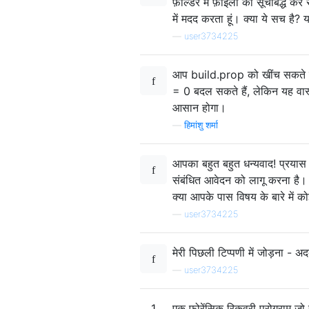
फ़ोल्डर में फ़ाइलों को सूचीबद्ध क
में मदद करता हूं। क्या ये सच है?
—
user3734225
आप build.prop को खींच सकते हैं
= 0 बदल सकते हैं, लेकिन यह वास
आसान होगा।
—
हिमांशु शर्मा
आपका बहुत बहुत धन्यवाद! प्रयास का
संबंधित आवेदन को लागू करना है। म
क्या आपके पास विषय के बारे में क
—
user3734225
मेरी पिछली टिप्पणी में जोड़ना - 
—
user3734225
1
एक फोरेंसिक रिकवरी प्रोग्राम जो