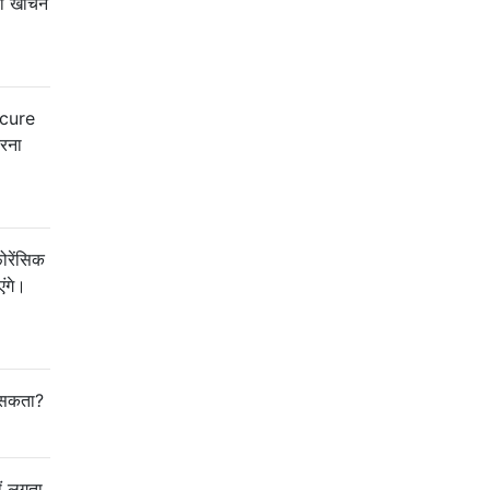
ो खींचने
ecure
करना
ोरेंसिक
ंगे।
र सकता?
ीं लगता