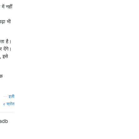
ें नहीं
पढ़ा भी
ता है।
देंगे।
, इसे
एक
—
इज़ी
स्रोत
ं adb