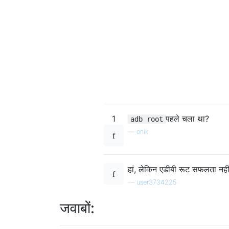
1
पहले चला था?
adb root
—
onik
हां, लेकिन एडीबी रूट सफलता नही
—
user3734225
जवाबों: