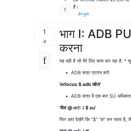
है।
—
डैन हुल्मे
भाग I: ADB PULL
1
करना
यह वही है जो मेरे लिए काम कर रहा है: *
ADB सत्र प्रारंभ करें:
'infocus $ adb खोल'
ADB सत्र में एक बार SU अधिकार प
'शेल @ m1: / $ su'
फिर आप देखेंगे कि "$" "#" बन जाता है, जै
'रूट @ m1: / #'