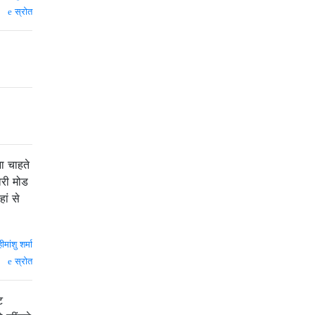
स्रोत
ना चाहते
वरी मोड
ां से
हीमांशु शर्मा
स्रोत
ट