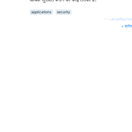
applications
security
—
LanceBaynes
स्रोत