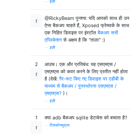
—
इज़ी
@RickyBeam पुनश्च: यदि आपको साथ ही उन
ऐप्स बैकअप चाहते हैं, Xposed फ्रेमवर्क के साथ
एक निहित डिवाइस पर इंस्टॉल
बैकअप सभी
एप्लिकेशन
से अक्षम है कि "ताला" :)
—
इज़ी
2
आउच। एक और प्रतिबंध: यह एसएमएस /
एमएमएस को कवर करने के लिए प्रतीत नहीं होता
है (देखें:
गैर-रूट किए गए डिवाइस पर एडीबी के
माध्यम से बैकअप / पुनर्स्थापना एसएमएस /
एमएमएस?
)।
—
इज़ी
1
क्या adb बैकअप sqlite डेटाबेस को बचाता है?
—
टिसकोनमुद्रम