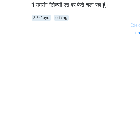
मैं सैमसंग गैलेक्सी एस पर फेरो चला रहा हूं।
2.2-froyo
editing
—
Edel
स